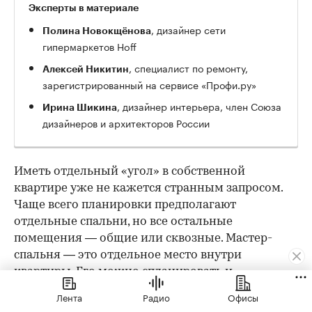
Эксперты в материале
, дизайнер сети
Полина Новокщёнова
гипермаркетов Hoff
, специалист по ремонту,
Алексей Никитин
зарегистрированный на сервисе «Профи.ру»
, дизайнер интерьера, член Союза
Ирина Шикина
дизайнеров и архитекторов России
Иметь отдельный «угол» в собственной
квартире уже не кажется странным запросом.
Чаще всего планировки предполагают
отдельные спальни, но все остальные
помещения — общие или сквозные. Мастер-
спальня — это отдельное место внутри
квартиры. Его можно спланировать и
обустроить так, чтобы было комфортно
Лента
Радио
Офисы
работать и отдыхать. Разобрались с экспертами,