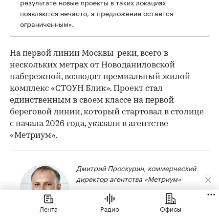
результате новые проекты в таких локациях
появляются нечасто, а предложение остается
ограниченным».
На первой линии Москвы-реки, всего в
нескольких метрах от Новоданиловской
набережной, возводят премиальный жилой
комплекс «СТОУН Блик». Проект стал
единственным в своем классе на первой
береговой линии, который стартовал в столице
с начала 2026 года, указали в агентстве
«Метриум».
Дмитрий Проскурин, коммерческий
директор агентства «Метриум»
«В Донском районе сегодня
реализуются три премиальных
Лента
Радио
Офисы
проекта. При этом только «СТОУН