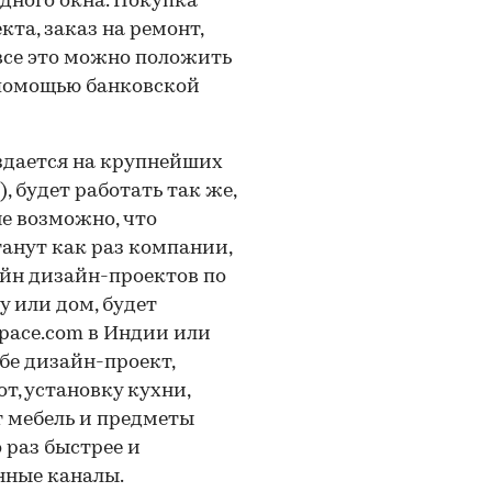
дного окна. Покупка
кта, заказ на ремонт,
все это можно положить
с помощью банковской
оздается на крупнейших
, будет работать так же,
не возможно, что
анут как раз компании,
йн дизайн-проектов по
у или дом, будет
space.com в Индии или
бе дизайн-проект,
т, установку кухни,
т мебель и предметы
о раз быстрее и
нные каналы.