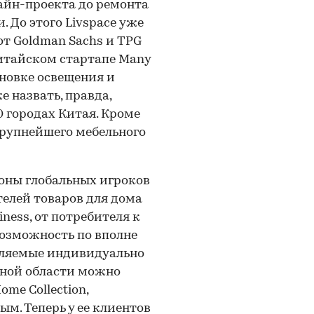
айн-проекта до ремонта
 До этого Livspace уже
от Goldman Sachs и TPG
китайском стартапе Many
ановке освещения и
е назвать, правда,
 городах Китая. Кроме
 крупнейшего мебельного
оны глобальных игроков
телей товаров для дома
iness, от потребителя к
возможность по вполне
вляемые индивидуально
нной области можно
me Collection,
м. Теперь у ее клиентов