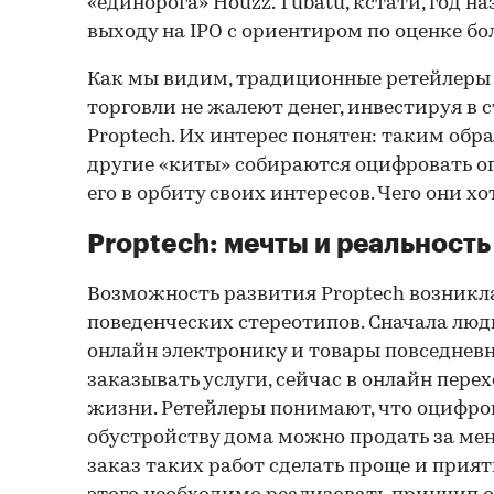
«единорога» Houzz. Tubatu, кстати, год н
выходу на IPO c ориентиром по оценке бол
Как мы видим, традиционные ретейлеры 
торговли не жалеют денег, инвестируя в 
Proptech. Их интерес понятен: таким образ
другие «киты» собираются оцифровать 
его в орбиту своих интересов. Чего они х
Proptech: мечты и реальность
Возможность развития Proptech возникл
поведенческих стереотипов. Сначала лю
онлайн электронику и товары повседневно
заказывать услуги, сейчас в онлайн пере
жизни. Ретейлеры понимают, что оцифро
обустройству дома можно продать за мен
заказ таких работ сделать проще и прият