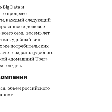
 Big Data и
т о процессе
ути, каждый следующий
ированное и дешевое
 всего семь-восемь лет
и как удобный вид
ех же потребительских
счет создания удобного,
такой «домашний Uber»
з год-два.
компании
ся: объем российского
ванном