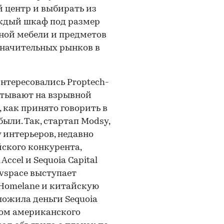
 центр и выбирать из
ждый шкаф под размер
ной мебели и предметов
значительных рынков в
тересовались Рroptech-
итывают на взрывной
 как принято говорить в
ибыли. Так, стартап Modsy,
интерьеров, недавно
йского конкурента,
ccel и Sequoia Capital
ivspace выступает
 Homelane и китайскую
ложила деньги Sequoia
ором американского