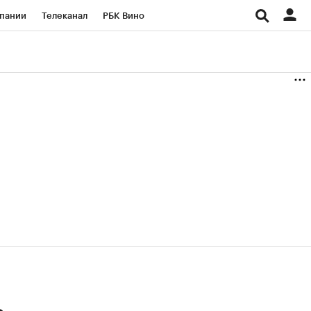
пании
Телеканал
РБК Вино
ациональные проекты
Город
аншизы
Газета
ка
Бизнес
в