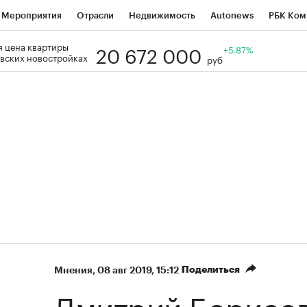
Мероприятия
Отрасли
Недвижимость
Autonews
РБК Ком
20 672 000
 цена квартиры
Образование
РБК Курсы
РБК Life
Тренды
+5.87%
Визионеры
Н
вских новостройках
руб
Дискуссионный клуб
Исследования
Кредитные рейтинги
Фр
Спецпроекты
Проверка контрагентов
Политика
Экономи
к наличной валюты
Поделиться
Мнения
⁠,
08 авг 2019, 15:12
Дмитрий Борисо