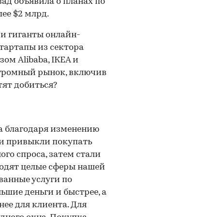
азад объявила о планах по
ее $2 млрд.
и гиганты онлайн-
стартапы из сектора
ом Alibaba, IКЕА и
огромный рынок, включив
отят добиться?
а благодаря изменению
ди привыкли покупать
го спроса, затем стали
ходят целые сферы нашей
ванные услуги по
ьшие деньги и быстрее, а
нее для клиента. Для