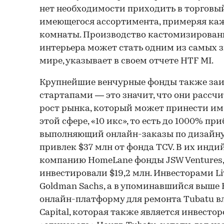
нет необходимости приходить в торговый
имеющегося ассортимента, примеряя ка
комнаты. Производство кастомизирован
интерьера может стать одним из самых 
мире, указывает в своем отчете HTF MI.
Крупнейшие венчурные фонды также заин
стартапами — это значит, что они рассч
рост рынка, который может принести им,
этой сфере, «10 икс», то есть до 1000% пр
выполняющий онлайн-заказы по дизайну 
привлек $37 млн от фонда TCV. В их инди
компанию HomeLane фонды JSW Ventures, A
инвестировали $19,2 млн. Инвесторами L
Goldman Sachs, а в упоминавшийся выше
онлайн-платформу для ремонта Tubatu в
Capital, которая также является инвест