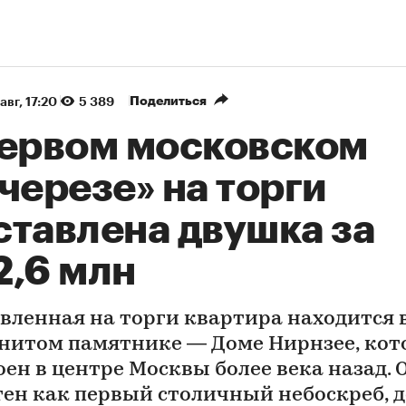
Поделиться
авг, 17:20
5 389
первом московском
черезе» на торги
ставлена двушка за
2,6 млн
вленная на торги квартира находится 
нитом памятнике — Доме Нирнзее, ко
оен в центре Москвы более века назад. 
тен как первый столичный небоскреб, 