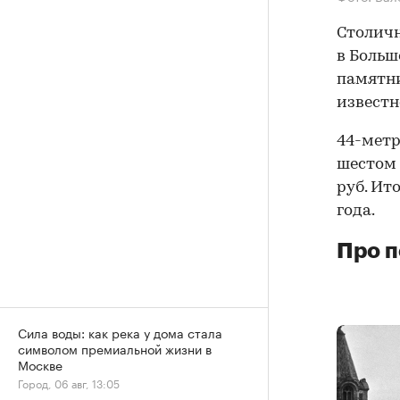
Столич
в Больш
памятни
известн
44-метр
шестом 
руб. Ит
года.
Про п
Сила воды: как река у дома стала
символом премиальной жизни в
Москве
Город, 06 авг, 13:05