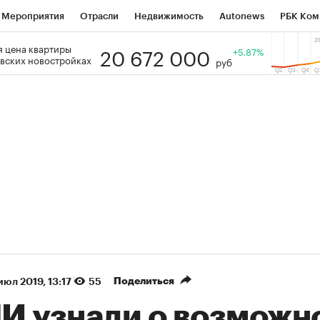
Мероприятия
Отрасли
Недвижимость
Autonews
РБК Ком
20 672 000
 цена квартиры
 РБК
РБК Образование
РБК Курсы
РБК Life
+5.87%
Тренды
Виз
вских новостройках
руб
ь
Крипто
РБК Бизнес-среда
Дискуссионный клуб
Исследо
зета
Спецпроекты СПб
Конференции СПб
Спецпроекты
кономика
Бизнес
Технологии и медиа
Финансы
Рынок на
(+86,58%)
(+31,84%)
5 450
АФК «Система» ₽12
Купить
 ПСБ к 29.07.27
прогноз БКС к 15.07.27
Поделиться
июл 2019, 13:17
55
И узнали о возможн