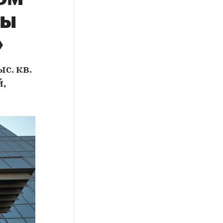
ры
»
с. кв.
,