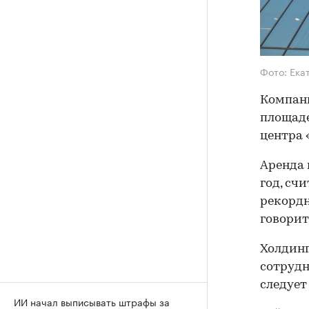
Фото: Ека
Компани
площаде
центра 
Аренда 
год, сч
рекордн
говорит
Холдинг
сотрудн
следует
ИИ начал выписывать штрафы за