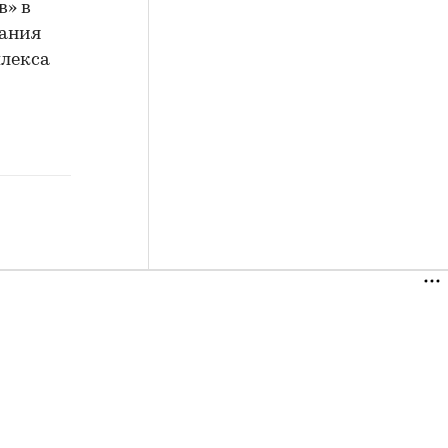
в» в
пания
плекса