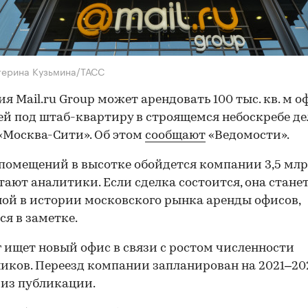
терина Кузьмина/ТАСС
я Mail.ru Group может арендовать 100 тыс. кв. м 
й под штаб-квартиру в строящемся небоскребе де
«Москва-Сити». Об этом
сообщают
«Ведомости».
помещений в высотке обойдется компании 3,5 млрд
итают аналитики. Если сделка состоится, она стане
ой в истории московского рынка аренды офисов,
ся в заметке.
 ищет новый офис в связи с ростом численности
иков. Переезд компании запланирован на 2021–202
 из публикации.