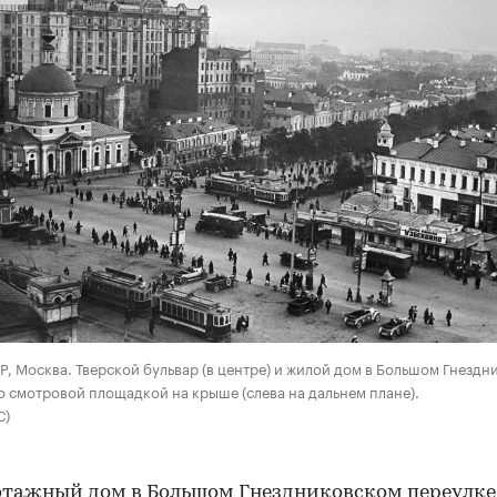
00:00
/
00:00
СР, Москва. Тверской бульвар (в центре) и жилой дом в Большом Гнезд
о смотровой площадкой на крыше (слева на дальнем плане).
С)
тажный дом в Большом Гнездниковском переулке