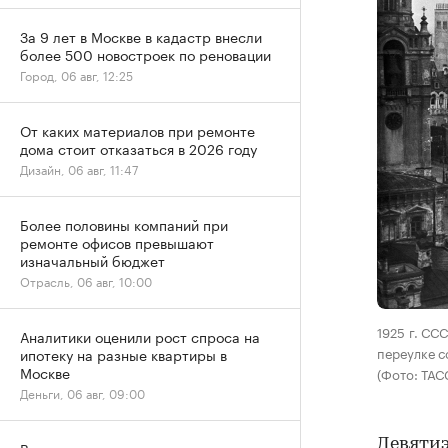
За 9 лет в Москве в кадастр внесли
более 500 новостроек по реновации
Город, 06 авг, 12:25
От каких материалов при ремонте
дома стоит отказаться в 2026 году
Дизайн, 06 авг, 11:47
Более половины компаний при
ремонте офисов превышают
изначальный бюджет
Отрасль, 06 авг, 10:00
1925 г. СС
Аналитики оценили рост спроса на
переулке с
ипотеку на разные квартиры в
Москве
(Фото: ТАС
Деньги, 06 авг, 09:00
Девятиэ