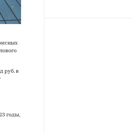
офисных
лового
 руб. в
т
3 годы,