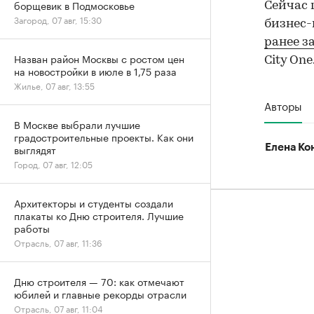
борщевик в Подмосковье
Сейчас 
Загород, 07 авг, 15:30
бизнес-
ранее з
Назван район Москвы с ростом цен
City One
на новостройки в июле в 1,75 раза
Жилье, 07 авг, 13:55
Авторы
В Москве выбрали лучшие
градостроительные проекты. Как они
выглядят
Елена Ко
Город, 07 авг, 12:05
Архитекторы и студенты создали
плакаты ко Дню строителя. Лучшие
работы
Отрасль, 07 авг, 11:36
Дню строителя — 70: как отмечают
юбилей и главные рекорды отрасли
Отрасль, 07 авг, 11:04