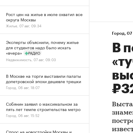
Рост цен на жилье в июле охватил все
округа Москвы
Жилье, 07 авг, 09:34
Город
⁠,
07 
Эксперты объяснили, почему жилье
В 
для студентов надо было искать
«вчера»
РАДИО
«ту
Недвижимость, 07 авг, 09:03
вы
В Москве на торги выставили палаты
допетровской эпохи дешевле трешки
₽3
Город, 06 авг, 18:07
Собянин заявил о максимальном за
Выста
пять лет темпе строительства метро
знаме
Город, 06 авг, 15:52
постр
извес
Спрос на новостройки Москвы и