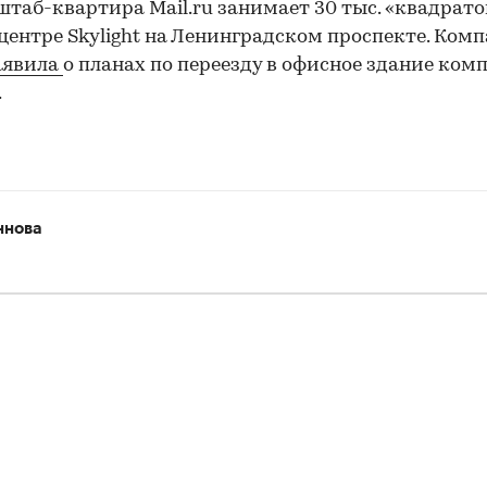
штаб-квартира Mail.ru занимает 30 тыс. «квадрато
центре Skylight на Ленинградском проспекте. Ком
аявила
о планах по переезду в офисное здание ком
.
ннова