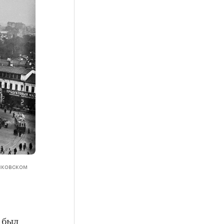
никовском
 был