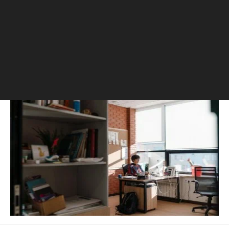
архитектуры. Тему real estate «качает» в РБК с 2008
года
РБК Образование
«Не бейте людей по рукам»: почему вредно наказывать за
промахи и ошибки