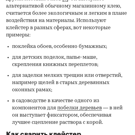
альтернативой обычному магазинному клею,
считается более экологичным и легким в плане
воздействия на материалы. Используют
клейстер в разных сферах, вот некоторые
00:00
/
00:00
примеры:
поклейка обоев, особенно бумажных;
для детских поделок, папье-маше,
скрепления книжных переплетов;
для заделки мелких трещин или отверстий,
например щелей в старых деревянных
оконных рамах;
в садоводстве в качестве одного из
компонентов для
побелки деревьев
— в ней
он выступает фиксатором, обеспечивая
лучшее сцепление раствора с корой.
Как сварить клейстер