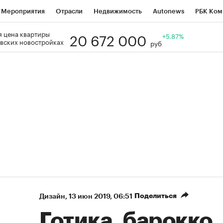
Мероприятия
Отрасли
Недвижимость
Autonews
РБК Ком
20 672 000
 цена квартиры
Образование
РБК Курсы
РБК Life
Тренды
+5.87%
Визионеры
Н
вских новостройках
руб
Дискуссионный клуб
Исследования
Кредитные рейтинги
Фр
Спецпроекты
Проверка контрагентов
Политика
Экономи
к наличной валюты
Поделиться
Дизайн
⁠,
13 июн 2019, 06:51
Готика, барокко,