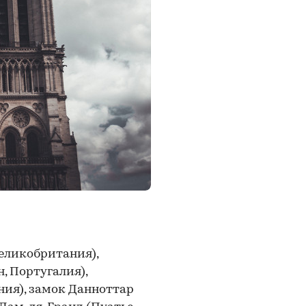
еликобритания),
, Португалия),
ния), замок Данноттар