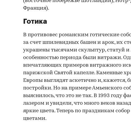
(восточное побережье Шотландии), Нотр-
Франция).
Готика
В противовес романским готические соб
за счет шпилевидных башен и арок, их ст
украшены тысячами скульптур, статуй и 
особенностью периода были витражи. Од
впечатляющих примеров витражного иск
парижской Святой капелле. Каменные х
Европы выглядят аскетично и, кажется, 
постройки. Но на примере Амьенского со
выяснилось, что это не так. В 1993 году 
лазером и увидели, что много веков наза
яркие цвета. Теперь по праздникам собо
цветами.