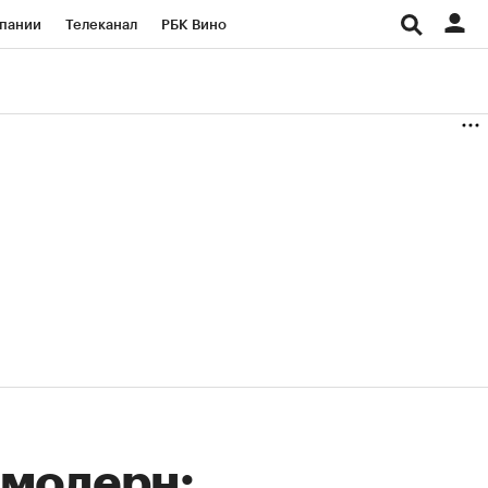
пании
Телеканал
РБК Вино
ациональные проекты
Город
аншизы
Газета
ка
Бизнес
 модерн: