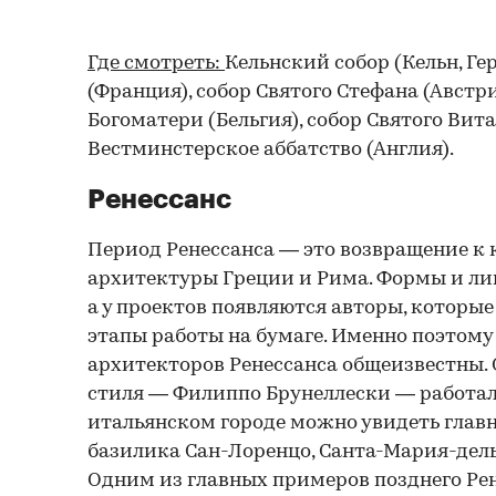
Где смотреть:
Кельнский собор (Кельн, Ге
(Франция), собор Святого Стефана (Австр
Богоматери (Бельгия), собор Святого Вита
Вестминстерское аббатство (Англия).
Ренессанс
Период Ренессанса — это возвращение к
архитектуры Греции и Рима. Формы и ли
а у проектов появляются авторы, которы
этапы работы на бумаге. Именно поэтому
архитекторов Ренессанса общеизвестны. 
стиля — Филиппо Брунеллески — работал
итальянском городе можно увидеть глав
базилика Сан-Лоренцо, Санта-Мария-дель
Одним из главных примеров позднего Рен