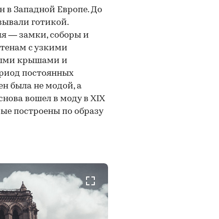
 в Западной Европе. До
зывали готикой.
я — замки, соборы и
тенам с узкими
выми крышами и
ериод постоянных
н была не модой, а
нова вошел в моду в XIX
рые построены по образу