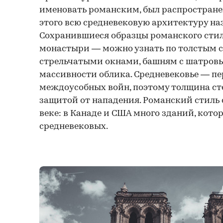
именовать романским, был распространен
этого всю средневековую архитектуру на
Сохранившиеся образцы романского стил
монастыри — можно узнать по толстым с
стрельчатыми окнами, башням с шатро
массивности облика. Средневековье — п
междоусобных войн, поэтому толщина сте
защитой от нападения. Романский стиль с
веке: в Канаде и США много зданий, кото
средневековых.