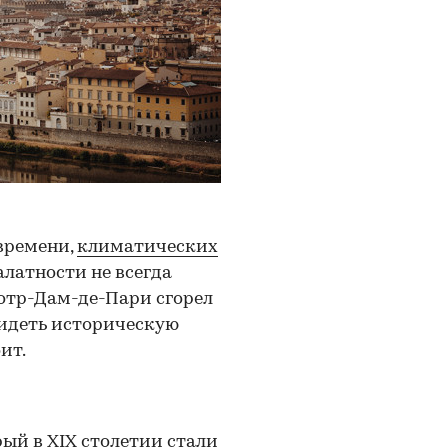
времени,
климатических
халатности не всегда
отр-Дам-де-Пари сгорел
видеть историческую
ит.
рый в XIX столетии стали