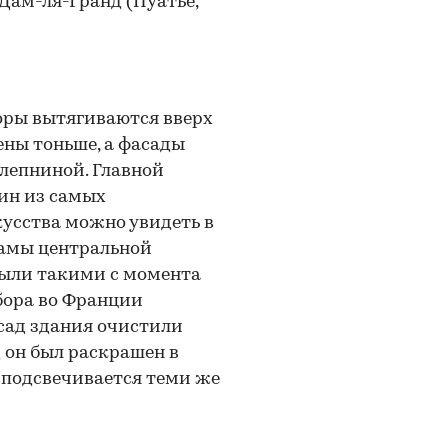
Дам-ля-Гранд (Пуатье,
оры вытягиваются вверх
ены тоньше, а фасады
лепниной. Главной
ин из самых
усства можно увидеть в
рамы центральной
были такими с момента
бора во Франции
фасад здания очистили
д он был раскрашен в
р подсвечивается теми же