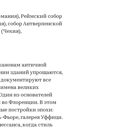
рмания), Реймский собор
ия), собор Антверпенской
 (Чехия),
 канонам античной
нии зданий упрощаются,
е документируют все
 имена великих
Один из основателей
 во Флоренции. В этом
ные постройки эпохи:
-Фьоре, галерея Уффици.
ессанса, когда стиль