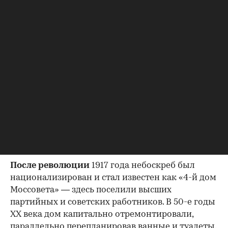
Вид из окон дома Нирнзее в Большом Гнездниковском переулке.
(Фото: Валерия Калугина / ТАСС)
После революции
1917 года небоскреб был
национализирован и стал известен как «4-й дом
Моссовета» — здесь поселили высших
партийных и советских работников. В 50-е годы
ХХ века дом капитально отремонтировали,
параллельно перепланировав ванные и туалеты.