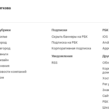
ягкова
убрики
Подписки
РБК
илье
Скрыть баннеры на РБК
iOS
ород
Подписка на РБК
And
агород
Корпоративная подписка
AppG
еньги
Уведомления
Дру
изайн
RSS
Обл
нения
Кор
овости компаний
дом
ом
Хос
Рег
Зна
Сайт
РБК
Шко