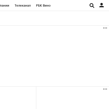
пании
Телеканал
РБК Вино
ациональные проекты
Город
аншизы
Газета
ка
Бизнес