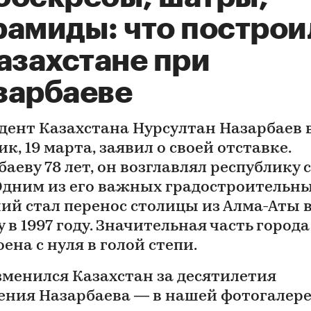
рамиды: что построи
азахстане при
зарбаеве
дент Казахстана Нурсултан Назарбаев 
к, 19 марта, заявил о своей отставке.
аеву 78 лет, он возглавлял республику с
 Одним из его важных градостроительн
ий стал перенос столицы из Алма-Аты 
 в 1997 году. Значительная часть город
ена с нуля в голой степи.
зменился Казахстан за десятилетия
ения Назарбаева — в нашей фотогалере