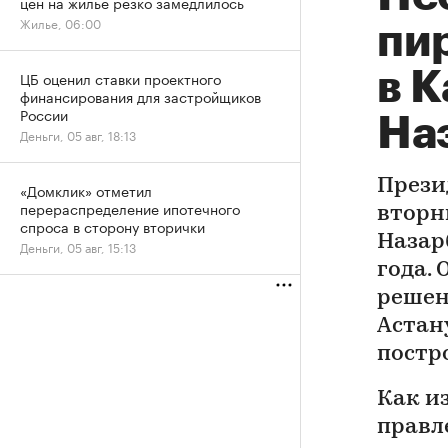
цен на жилье резко замедлилось
Жилье, 06:00
пи
в К
ЦБ оценил ставки проектного
финансирования для застройщиков
России
На
Деньги, 05 авг, 18:13
Прези
«Домклик» отметил
перераспределение ипотечного
вторни
спроса в сторону вторички
Назарб
Деньги, 05 авг, 15:13
года.
решен
Астану
постро
Как и
правл