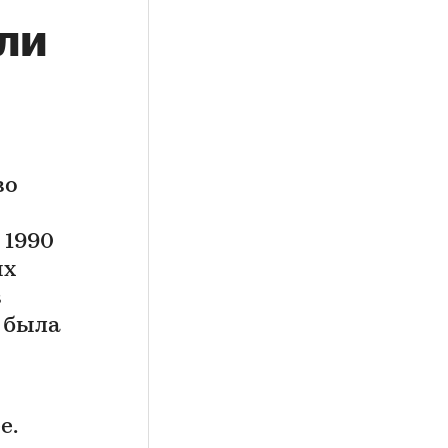
ли
во
 1990
ых
в
а была
е.