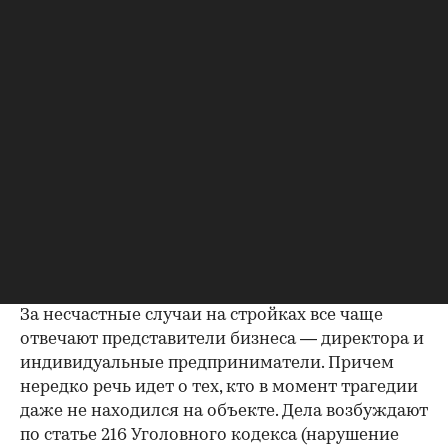
Мнения
⁠,
05 авг, 13:29
762
Мартин Зарбабян
Гибель рабочего на
стройплощадке: когда
отвечает руководитель
За несчастные случаи на стройках все чаще
отвечают представители бизнеса — директора и
индивидуальные предприниматели. Причем
нередко речь идет о тех, кто в момент трагедии
даже не находился на объекте. Дела возбуждают
по статье 216 Уголовного кодекса (нарушение