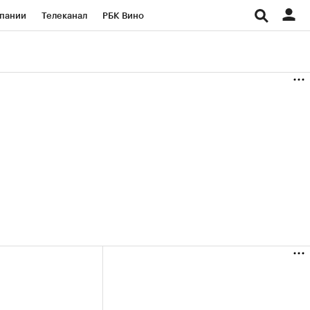
пании
Телеканал
РБК Вино
ациональные проекты
Город
аншизы
Газета
ка
Бизнес