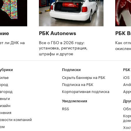
ние
РБК Autonews
РБК В
ет ли ДНК на
Все о ГБО в 2026 году:
Как отл
установка, регистрация,
окислен
штрафы и другое
убрики
Подписки
РБК
илье
Скрыть баннеры на РБК
iOS
ород
Подписка на РБК
And
агород
Корпоративная подписка
AppG
еньги
Уведомления
Дру
изайн
RSS
Обл
нения
Кор
овости компаний
дом
ом
Хос