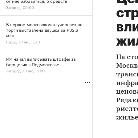
от нее избавиться, 5 средств
Загород, 09:00
ст
вли
В первом московском «тучерезе» на
торги выставлена двушка за ₽32,6
млн
жи
Город, 07 авг, 17:20
На ст
ИИ начал выписывать штрафы за
борщевик в Подмосковье
Москв
Загород, 07 авг, 15:30
транс
инфра
ценов
Редак
риелт
жилье