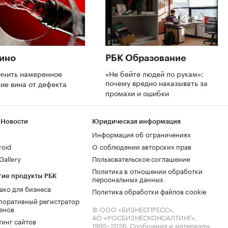
ино
РБК Образование
ичить намеренное
«Не бейте людей по рукам»:
почему вредно наказывать за
ие вина от дефекта
промахи и ошибки
 Новости
Юридическая информация
Информация об ограничениях
roid
О соблюдении авторских прав
allery
Пользовательское соглашение
Политика в отношении обработки
гие продукты РБК
персональных данных
ако для бизнеса
Политика обработки файлов cookie
поративный регистратор
енов
© ООО «БИЗНЕСПРЕСС»,
АО «РОСБИЗНЕСКОНСАЛТИНГ»,
тинг сайтов
1995–2026
. Сообщения и материалы