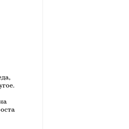
да,
гое.
на
роста