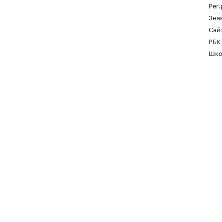
Рег
Зна
Сайт
РБК
Шко