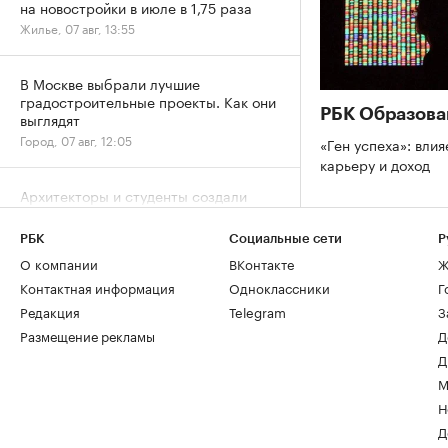
на новостройки в июле в 1,75 раза
Жилье, 07 авг, 13:55
В Москве выбрали лучшие
градостроительные проекты. Как они
РБК Образова
выглядят
Город, 07 авг, 12:05
«Ген успеха»: влия
карьеру и доход
Архитекторы и студенты создали
плакаты ко Дню строителя. Лучшие
работы
РБК
Социальные сети
Р
Отрасль, 07 авг, 11:36
О компании
ВКонтакте
Ж
Контактная информация
Одноклассники
Г
Дню строителя — 70: как отмечают
Редакция
Telegram
З
юбилей и главные рекорды отрасли
Размещение рекламы
Д
Отрасль, 07 авг, 11:04
Д
М
Рост цен на жилье в июле охватил все
Н
округа Москвы
Д
Жилье, 07 авг, 09:34