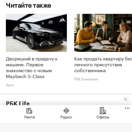
Читайте также
Дворецкий в придачу к
Как продать квартиру бе
машине. Первое
личного присутствия
знакомство с новым
собственника
Maybach S-Class
РБК Компании
Авто
РБК Life
Как часто нужно менять постельное белье и почему
Лента
Радио
Офисы