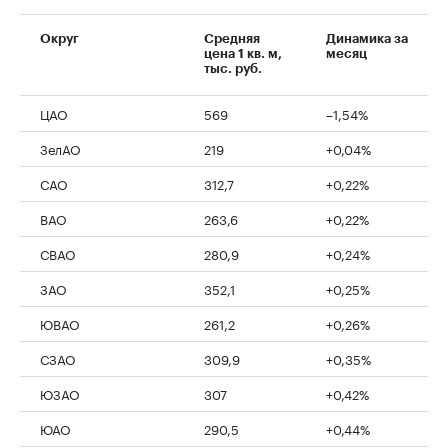
Округ
Средняя
Динамика за
цена 1 кв. м,
месяц
тыс. руб.
ЦАО
569
–1,54%
ЗелАО
219
+0,04%
САО
312,7
+0,22%
ВАО
263,6
+0,22%
СВАО
280,9
+0,24%
ЗАО
352,1
+0,25%
ЮВАО
261,2
+0,26%
СЗАО
309,9
+0,35%
ЮЗАО
307
+0,42%
ЮАО
290,5
+0,44%