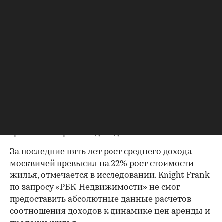
динамику цен на жилье. Самое доступное
оказалось в российской столице, Сингапуре,
Мумбае и Париже. Такие данные приводятся в
исследовании международной компании Knight
Frank.
В исследовании специалисты компании
оценили доступность жилья в 32 городах мира.
За основу были взяты три параметра:
соотношение цены дома к доходности,
арендным ставкам и росту цен на жилье по
сравнению с ростом доходов.
За последние пять лет рост среднего дохода
москвичей превысил на 22% рост стоимости
жилья, отмечается в исследовании. Knight Frank
по запросу «РБК-Недвижимости» не смог
предоставить абсолютные данные расчетов
соотношения доходов к динамике цен аренды и