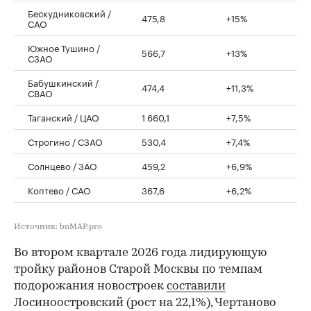
Бескудниковский /
475,8
+15%
САО
Южное Тушино /
566,7
+13%
СЗАО
Бабушкинский /
474,4
+11,3%
СВАО
Таганский / ЦАО
1 660,1
+7,5%
Строгино / СЗАО
530,4
+7,4%
Солнцево / ЗАО
459,2
+6,9%
Коптево / САО
367,6
+6,2%
Источник: bnMAP.pro
Во втором квартале 2026 года лидирующую
тройку районов Старой Москвы по темпам
подорожания новостроек
составили
Лосиноостровский (рост на 22,1%), Чертаново