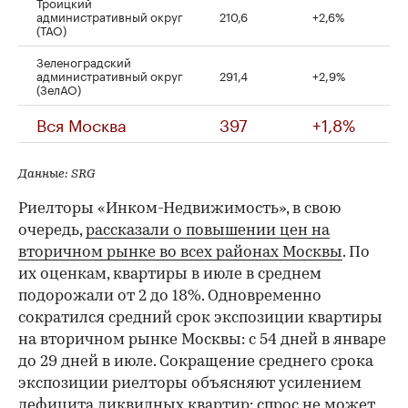
Троицкий
административный округ
210,6
+2,6%
(ТАО)
Зеленоградский
административный округ
291,4
+2,9%
(ЗелАО)
Вся Москва
397
+1,8%
Данные: SRG
Риелторы «Инком-Недвижимость», в свою
очередь,
рассказали о повышении цен на
вторичном рынке во всех районах Москвы
. По
их оценкам, квартиры в июле в среднем
подорожали от 2 до 18%. Одновременно
сократился средний срок экспозиции квартиры
на вторичном рынке Москвы: с 54 дней в январе
до 29 дней в июле. Сокращение среднего срока
экспозиции риелторы объясняют усилением
дефицита ликвидных квартир: спрос не может