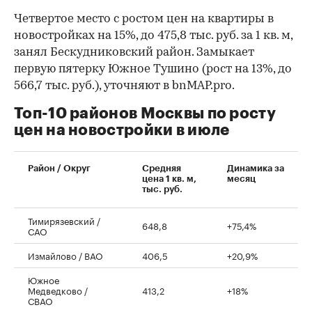
Четвертое место с ростом цен на квартиры в
новостройках на 15%, до 475,8 тыс. руб. за 1 кв. м,
занял Бескудниковский район. Замыкает
первую пятерку Южное Тушино (рост на 13%, до
566,7 тыс. руб.), уточняют в bnMAP.pro.
Топ-10 районов Москвы по росту
цен на новостройки в июле
00:00
/
00:00
Район / Округ
Средняя
Динамика за
цена 1 кв. м,
месяц
тыс. руб.
Тимирязевский /
648,8
+75,4%
САО
Измайлово / ВАО
406,5
+20,9%
Южное
Медведково /
413,2
+18%
СВАО