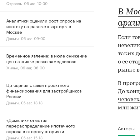
Отрасль, 06 авг, 10:00
В Мо
Аналитики оценили рост спроса на
архи
ипотеку на разные квартиры в
Москве
Если го
Деньги, 06 авг, 09:00
невелик
таких д
Временное явление: в июле снижение
цен на жилье резко замедлилось
о ее ст
Жилье, 06 авг, 06:00
рынке в
В прогр
ЦБ оценил ставки проектного
финансирования для застройщиков
До конц
России
человек
Деньги, 05 авг, 18:13
млн жит
«Домклик» отметил
перераспределение ипотечного
Авторы
спроса в сторону вторички
Деньги, 05 авг, 15:13