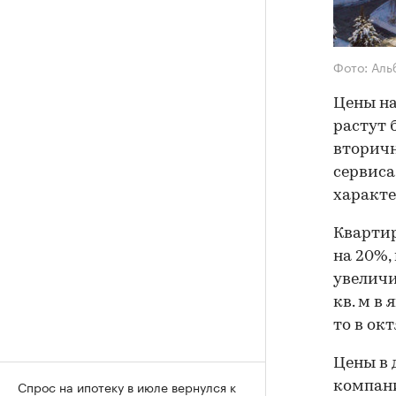
Фото: Аль
Цены на
растут 
вторичн
сервиса
характе
Квартир
на 20%,
увеличи
кв. м в 
то в окт
Цены в 
Спрос на ипотеку в июле вернулся к
компани