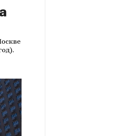
а
Москве
од).