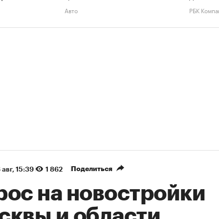
Авто
РБК Компа
Поделиться
 авг, 15:39
1 862
рос на новостройки
сквы и области