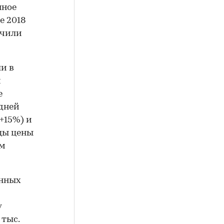
нное
е 2018
ючили
и в
м
е
дней
+15%) и
цы цены
ом
онных
у
 тыс.