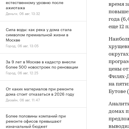
естественному уровню после
время з
ажиотажа
повышен
Деньги, 06 авг, 13:32
года (6
еще 12 
Сила воды: как река у дома стала
символом премиальной жизни в
Москве
Наиболь
Город, 06 авг, 13:05
хрущевк
округах
За 9 лет в Москве в кадастр внесли
програм
более 500 новостроек по реновации
цены от
Город, 06 авг, 12:25
Филях-Д
на пяти
От каких материалов при ремонте
Бутове 
дома стоит отказаться в 2026 году
Дизайн, 06 авг, 11:47
Аналити
домах п
Более половины компаний при
предлож
ремонте офисов превышают
изначальный бюджет
выводило