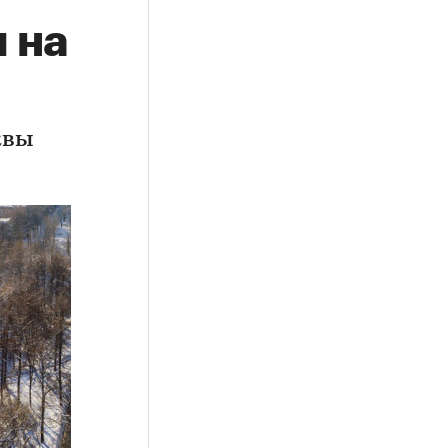
 на
квы