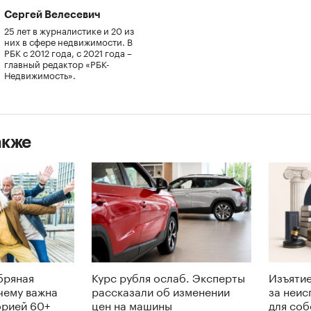
Сергей Велесевич
25 лет в журналистике и 20 из
них в сфере недвижимости. В
РБК с 2012 года, с 2021 года –
главный редактор «РБК-
Недвижимость».
акже
бряная
Курс рубля ослаб. Эксперты
Изъятие
чему важна
рассказали об изменении
за неис
орией 60+
цен на машины
для соб