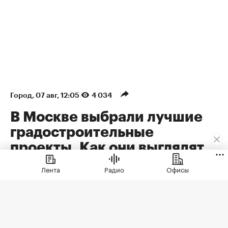
Город
⁠,
07 авг, 12:05
4 034
В Москве выбрали лучшие
градостроительные
проекты. Как они выглядят
В Москве выбрали лучшие градостроительные
Лента
Радио
Офисы
проекты
Самым значимым архитектурным
проектом прошлого года в столице
признано здание Национального