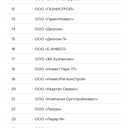
12
ООО «ГАЗНИСТРОЙ»
13
ООО «ГарантИнвест»
14
ООО «Диском»
15
ООО «Диском-П»
16
ООО «Е-ИНВЕСТ»
17
ООО «ЖК Бузланово»
18
ООО «Инвест Парк-77»
19
ООО «ИнвестРегионСтрой»
20
ООО «Квартал-Сервис»
21
ООО «Компания Оргстройинвест»
22
ООО «Лазурь»
23
ООО «Лидер М»