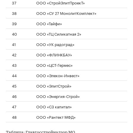
37
ООО «СтройЭлитПроекТ»
38
ООО «СУ 27 МонолитКомплект»
39
ООО «Тайфи»
40
ООО «ТЦ Силикатная 2»
41
ООО «УК радоград»
42
ООО «ФЛИНКБАУ»
43
ООО «ЦСТ-Гермес»
44
ООО «Элекон-Инвест»
45
ООО «ЭлитСтрой»
46
ООО «Энергия-Строй»
47
ООО «СЗ капитал»
48
ООО «Рантект МФД»
Таблица: Главгосстройнадзор МО