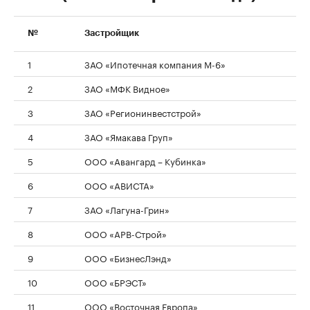
№
Застройщик
1
ЗАО «Ипотечная компания М-6»
2
ЗАО «МФК Видное»
3
ЗАО «Регионинвестстрой»
4
ЗАО «Ямакава Груп»
5
ООО «Авангард – Кубинка»
6
ООО «АВИСТА»
7
ЗАО «Лагуна-Грин»
8
ООО «АРВ-Строй»
9
ООО «БизнесЛэнд»
10
ООО «БРЭСТ»
11
ООО «Восточная Европа»