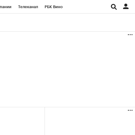
пании
Телеканал
РБК Вино
ациональные проекты
Город
аншизы
Газета
ка
Бизнес