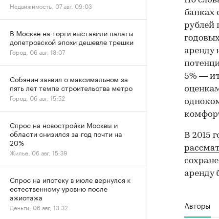
По слов
Недвижимость, 07 авг, 09:03
банках 
рублей 
В Москве на торги выставили палаты
годовых
допетровской эпохи дешевле трешки
аренду 
Город, 06 авг, 18:07
потенци
5% — ит
Собянин заявил о максимальном за
пять лет темпе строительства метро
оценкам
Город, 06 авг, 15:52
одноком
комфорт
Спрос на новостройки Москвы и
области снизился за год почти на
В 2015 
20%
рассма
Жилье, 06 авг, 15:39
сохране
аренду 
Спрос на ипотеку в июле вернулся к
естественному уровню после
ажиотажа
Авторы
Деньги, 06 авг, 13:32