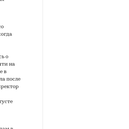
со
когда
ь о
чти на
е в
ла после
иректор
густе