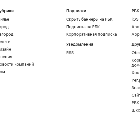
убрики
Подписки
РБК
илье
Скрыть баннеры на РБК
iOS
ород
Подписка на РБК
And
агород
Корпоративная подписка
AppG
еньги
Уведомления
Дру
изайн
RSS
Обл
нения
Кор
овости компаний
дом
ом
Хос
Рег
Зна
Сайт
РБК
Шко