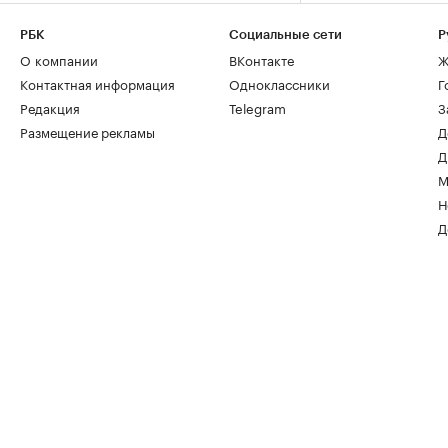
РБК
Социальные сети
Р
О компании
ВКонтакте
Ж
Контактная информация
Одноклассники
Г
Редакция
Telegram
З
Размещение рекламы
Д
Д
М
Н
Д