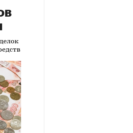
ов
ы
делок
редств