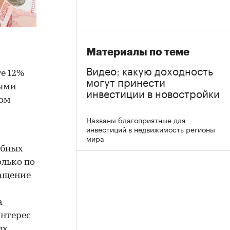
Материалы по теме
Видео: какую доходность
те 12%
могут принести
ными
инвестиции в новостройки
том
-
Названы благоприятные для
инвестиций в недвижимость регионы
мира
обных
олько по
ращение
а
интерес
ых