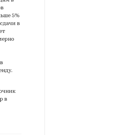
дам в
ов
льше 5%
 сдачи в
ет
мерно
ов
енду.
точник
р в