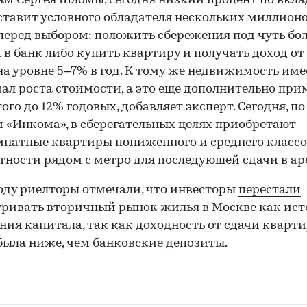
ам Сергея Шломы, сегодня низкий процент по вкла
ставит условного обладателя нескольких миллион
перед выбором: положить сбережения под чуть бо
 в банк либо купить квартиру и получать доход от
на уровне 5–7% в год. К тому же недвижимость име
ал роста стоимости, а это еще дополнительно при
ого до 12% годовых, добавляет эксперт. Сегодня, по
 «Инкома», в сберегательных целях приобретают
натные квартиры пониженного и среднего класс
ности рядом с метро для последующей сдачи в ар
году риелторы отмечали, что инвесторы
перестали
тривать
вторичный рынок жилья в Москве как ис
ния капитала, так как доходность от сдачи кварти
была ниже, чем банковские депозиты.