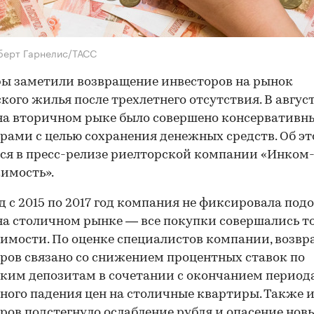
берт Гарнелис/ТАСС
ы заметили возвращение инвесторов на рынок
кого жилья после трехлетнего отсутствия. В авгус
на вторичном рыке было совершено консерватив
рами с целью сохранения денежных средств. Об э
ся в пресс-релизе риелторской компании «Инком
имость».
д с 2015 по 2017 год компания не фиксировала под
на столичном рынке — все покупки совершались т
имости. По оценке специалистов компании, возв
ров связано со снижением процентных ставок по
ким депозитам в сочетании с окончанием период
ного падения цен на столичные квартиры. Также 
ров подстегнуло ослабление рубля и опасение нов