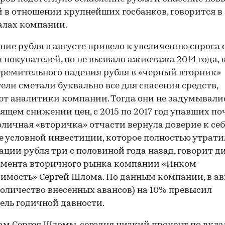
 в отношении крупнейших госбанков, говорится в
алах компании.
ние рубля в августе привело к увеличению спроса 
 покупателей, но не вызвало ажиотажа 2014 года, 
тремительного падения рубля в «черный вторник»
ели сметали буквально все для спасения средств,
т аналитики компании. Тогда они не задумывалис
ящем снижении цен, с 2015 по 2017 год упавших по
оличная «вторичка» отчасти вернула доверие к себ
е условной инвестиции, которое полностью утрати
ации рубля три с половиной года назад, говорит д
амента вторичного рынка компании «Инком-
мость» Сергей Шлома. По данным компании, в ав
количество внесенных авансов) на 10% превысил
ель годичной давности.