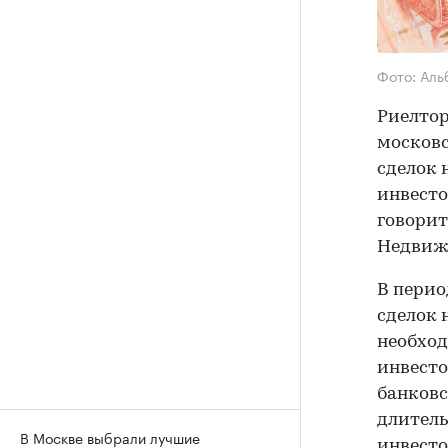
Фото: Аль
Риелтор
московс
сделок 
инвесто
говорит
Недвиж
В перио
сделок 
необход
инвесто
банковс
длитель
В Москве выбрали лучшие
инвесто