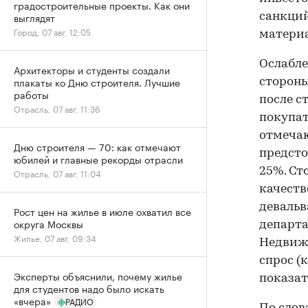
градостроительные проекты. Как они
выглядят
санкций
Город, 07 авг, 12:05
матери
Ослабле
Архитекторы и студенты создали
плакаты ко Дню строителя. Лучшие
стороны
работы
после с
Отрасль, 07 авг, 11:36
покупат
отмечаю
Дню строителя — 70: как отмечают
предсто
юбилей и главные рекорды отрасли
25%. Ст
Отрасль, 07 авг, 11:04
качеств
девальв
Рост цен на жилье в июле охватил все
округа Москвы
департ
Жилье, 07 авг, 09:34
Недвижи
спрос (
Эксперты объяснили, почему жилье
показат
для студентов надо было искать
«вчера»
РАДИО