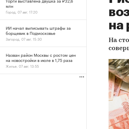
торги выставлена двушка за ₽32,6
млн
во
Город, 07 авг, 17:20
на
ИИ начал выписывать штрафы за
борщевик в Подмосковье
Загород, 07 авг, 15:30
На ст
совер
Назван район Москвы с ростом цен
на новостройки в июле в 1,75 раза
Жилье, 07 авг, 13:55