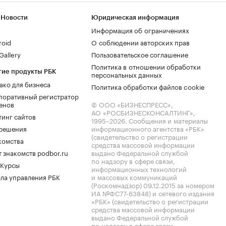
 Новости
Юридическая информация
Информация об ограничениях
roid
О соблюдении авторских прав
allery
Пользовательское соглашение
Политика в отношении обработки
гие продукты РБК
персональных данных
ако для бизнеса
Политика обработки файлов cookie
поративный регистратор
енов
© ООО «БИЗНЕСПРЕСС»,
АО «РОСБИЗНЕСКОНСАЛТИНГ»,
тинг сайтов
1995–2026
. Сообщения и материалы
.решения
информационного агентства «РБК»
(свидетельство о регистрации
комства
средства массовой информации
 знакомств podbor.ru
выдано Федеральной службой
по надзору в сфере связи,
 Курсы
информационных технологий
ла управления РБК
и массовых коммуникаций
(Роскомнадзор) 09.12.2015 за номером
ИА №ФС77-63848) и сетевого издания
«РБК» (свидетельство о регистрации
средства массовой информации
выдано Федеральной службой
по надзору в сфере связи,