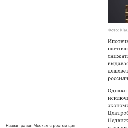
Фото: Kla
Ипотечн
настоящ
снижать
выдавае
дешевет
россиян
Однако 
исключа
экономи
Центроб
Недвижи
Назван район Москвы с ростом цен