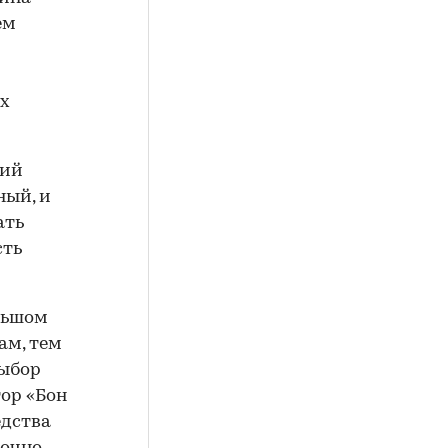
ем
ых
кий
ный, и
ать
сть
льшом
ам, тем
выбор
ор «Бон
едства