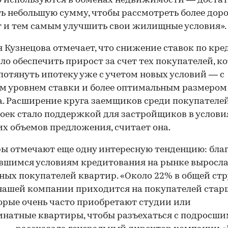
 используются в обменах недвижимости — доста
ь небольшую сумму, чтобы рассмотреть более дор
 и тем самым улучшить свои жилищные условия».
 Кузнецова отмечает, что снижение ставок по кр
ло обеспечить прирост за счет тех покупателей, к
потянуть ипотеку уже с учетом новых условий — с
 уровнем ставки и более оптимальным размером
. Расширение круга заемщиков среди покупателе
оек стало поддержкой для застройщиков в услови
х объемов предложения, считает она.
ы отмечают еще одну интересную тенденцию: бла
шимся условиям кредитования на рынке выросла
ных покупателей квартир. «Около 22% в общей ст
нашей компании приходится на покупателей стар
торые очень часто приобретают студии или
натные квартиры, чтобы разъехаться с подросш