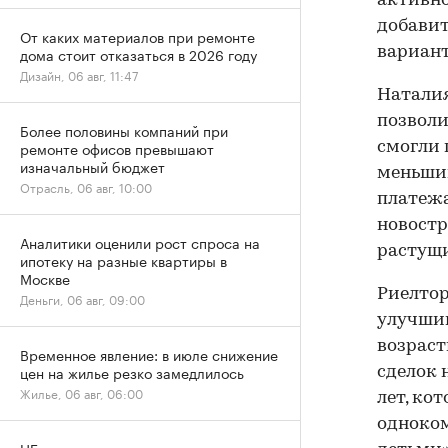
активно
добавит
От каких материалов при ремонте
вариант
дома стоит отказаться в 2026 году
Дизайн, 06 авг, 11:47
Наталия
позволи
Более половины компаний при
ремонте офисов превышают
смогли 
изначальный бюджет
меньшим
Отрасль, 06 авг, 10:00
платежа
новостр
Аналитики оценили рост спроса на
растущи
ипотеку на разные квартиры в
Москве
Риелтор
Деньги, 06 авг, 09:00
улучшив
возраст
Временное явление: в июле снижение
цен на жилье резко замедлилось
сделок 
Жилье, 06 авг, 06:00
лет, ко
одноком