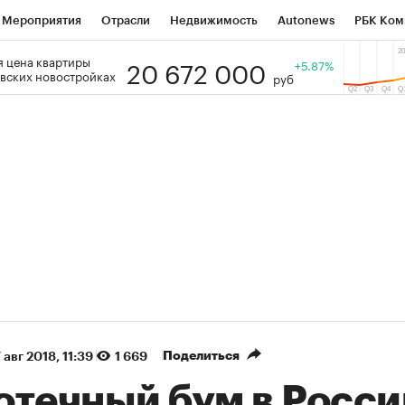
Мероприятия
Отрасли
Недвижимость
Autonews
РБК Ком
20 672 000
 цена квартиры
 РБК
РБК Образование
РБК Курсы
РБК Life
+5.87%
Тренды
Виз
вских новостройках
руб
ь
Крипто
РБК Бизнес-среда
Дискуссионный клуб
Исследо
зета
Спецпроекты СПб
Конференции СПб
Спецпроекты
кономика
Бизнес
Технологии и медиа
Финансы
Рынок на
(+38,88%)
(+30,78%)
К ₽1 400
«Русагро» ₽120
Купить
SberCIB к 27.07.27
прогноз ПСБ к 26.07.27
Поделиться
 авг 2018, 11:39
1 669
отечный бум в Росси