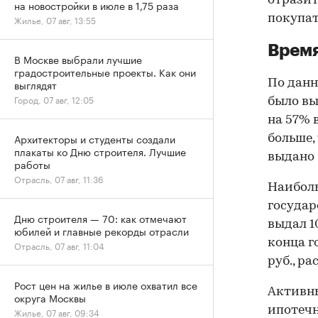
отразит
на новостройки в июле в 1,75 раза
покупат
Жилье, 07 авг, 13:55
Время
В Москве выбрали лучшие
градостроительные проекты. Как они
По данн
выглядят
Город, 07 авг, 12:05
было вы
на 57% 
Архитекторы и студенты создали
больше,
плакаты ко Дню строителя. Лучшие
выдано 
работы
Отрасль, 07 авг, 11:36
Наибол
государ
Дню строителя — 70: как отмечают
выдал 1
юбилей и главные рекорды отрасли
конца г
Отрасль, 07 авг, 11:04
руб., р
Рост цен на жилье в июле охватил все
Активны
округа Москвы
ипотечн
Жилье, 07 авг, 09:34