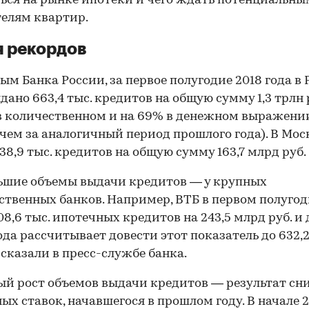
ься на рынке ипотеки и чего ждать потенциальны
елям квартир.
 рекордов
ым Банка России, за первое полугодие 2018 года в
дано 663,4 тыс. кредитов на общую сумму 1,3 трлн р
в количественном и на 69% в денежном выражени
 чем за аналогичный период прошлого года). В Мос
38,9 тыс. кредитов на общую сумму 163,7 млрд руб.
ьшие объемы выдачи кредитов — у крупных
ственных банков. Например, ВТБ в первом полуго
08,6 тыс. ипотечных кредитов на 243,5 млрд руб. и 
ода рассчитывает довести этот показатель до 632,
ассказали в пресс-службе банка.
й рост объемов выдачи кредитов — результат с
ых ставок, начавшегося в прошлом году. В начале 2