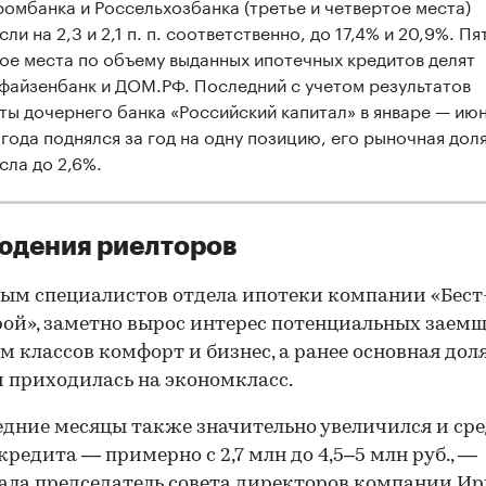
ромбанка и Россельхозбанка (третье и четвертое места)
ли на 2,3 и 2,1 п. п. соответственно, до 17,4% и 20,9%. Пя
ое места по объему выданных ипотечных кредитов делят
файзенбанк и ДОМ.РФ. Последний с учетом результатов
ты дочернего банка «Российский капитал» в январе — ию
 года поднялся за год на одну позицию, его рыночная дол
сла до 2,6%.
юдения риелторов
ым специалистов отдела ипотеки компании «Бест
ой», заметно вырос интерес потенциальных заем
м классов комфорт и бизнес, а ранее основная дол
 приходилась на экономкласс.
едние месяцы также значительно увеличился и ср
кредита — примерно с 2,7 млн до 4,5–5 млн руб., —
ала председатель совета директоров компании И