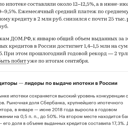
по ипотеке составляли около 12–12,5%, а в июне-ию
9–9,5%. Ежемесячный средний платеж по среднем
ому кредиту в 2 млн руб. снизился с почти 25 тыс. 
руб.
кам ДОМ.РФ, к январю общий объем выданных за э
ых кредитов в России достигнет 1,4–1,5 млн на сум
б. При этом прошлогодний годовой рекорд — 2 трл
быть побит
уже по итогам сентября.
диторы — лидеры по выдаче ипотеки в России
ынке ипотеки сохраняется высокий уровень конкуренции 
ов. Рыночная доля Сбербанка, крупнейшего ипотечного
итора, в январе — июне 2018 года выросла в годовом
жении на 0,5 п. п., до 50%. На втором месте находится ба
— его доля в объеме выданных кредитов составила 17,3%.