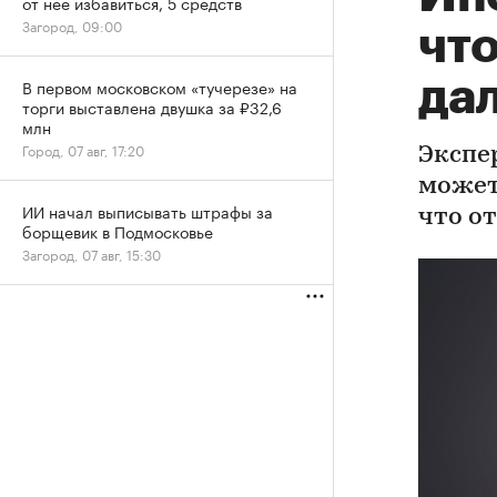
от нее избавиться, 5 средств
Загород, 09:00
что
да
В первом московском «тучерезе» на
торги выставлена двушка за ₽32,6
млн
Город, 07 авг, 17:20
Экспе
может
ИИ начал выписывать штрафы за
что о
борщевик в Подмосковье
Загород, 07 авг, 15:30