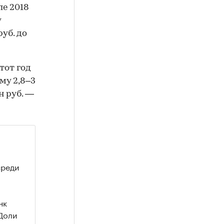
ле 2018
у
руб. до
тот год
му 2,8–3
н руб. —
среди
нк
 Доли