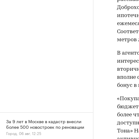
Доброхо
ипотечн
ежемеся
Соответ
метров 
В агент
интерес
вторичн
вполне 
бонус в
«Покупа
бюджете
более ч
За 9 лет в Москве в кадастр внесли
доступн
более 500 новостроек по реновации
Тона» Н
Город, 06 авг, 12:25