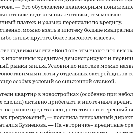
това. — Это обусловлено планомерным понижени
ых ставок: ведь чем ниже ставки, тем меньше
чный платеж и размер переплаты по кредиту.
ственно, можно взять в ипотеку больше квадратн
либо жилье другого, более высокого класса».
стве недвижимости «Бон Тон» отмечают, что высо
 к ипотечным кредитам демонстрируют и первич
ый рынки жилья. Условия по ипотеке можно назв
сопоставимыми, хотя у отдельных застройщиков е
 виде особых условий со сниженной ставкой.
тели квартир в новостройках (особенно при небо
 сделки) активно прибегают к ипотечным кредит
то на рынке представлен достаточно интересный 
ых предложений, — пояснила генеральный директ
аталия Кузнецова. — На «вторичке» кредитные ср