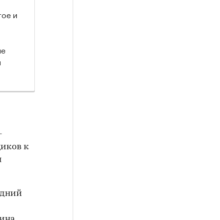
тое и
не
я
-
щиков к
я
едний
рина