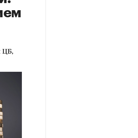
ием
 ЦБ,