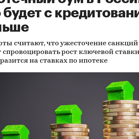
 будет с кредитован
льше
рты считают, что ужесточение санкций
 спровоцировать рост ключевой ставки
тразится на ставках по ипотеке