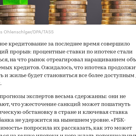
us Ohlenschlger/DPA/TASS
ое кредитование за последнее время совершило
ий прорыв: процентные ставки по ипотеке стали
ся, на что рынок отреагировал наращиванием об
мых кредитов. Ожидалось, что ипотека продолжи
ь и жилье будет становиться все более доступным
.
прогнозы экспертов весьма сдержанны: они не
ют, что ужесточение санкций может пошатнуть
ческую обстановку в стране и ключевая ставка
анка не удержится на нынешнем уровне. «РБК-
мость» попросила их рассказать, как это может