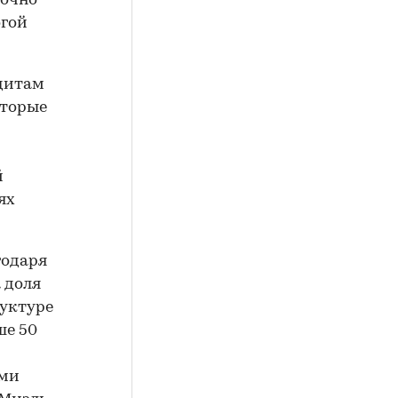
точно
огой
едитам
оторые
й
ях
годаря
 доля
руктуре
ше 50
ими