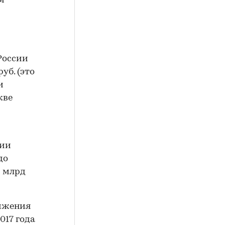
м
 России
уб. (это
и
кве
дии
до
2 млрд
нижения
017 года