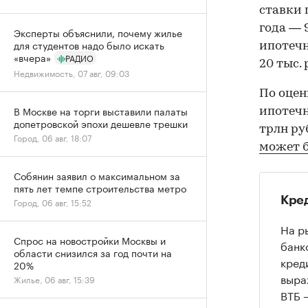
ставки 
года — 
Эксперты объяснили, почему жилье
для студентов надо было искать
ипотечн
«вчера»
РАДИО
20 тыс. 
Недвижимость, 07 авг, 09:03
По оцен
В Москве на торги выставили палаты
ипотечн
допетровской эпохи дешевле трешки
трлн ру
Город, 06 авг, 18:07
может 
Собянин заявил о максимальном за
пять лет темпе строительства метро
Кре
Город, 06 авг, 15:52
На р
Спрос на новостройки Москвы и
банк
области снизился за год почти на
кред
20%
выра
Жилье, 06 авг, 15:39
ВТБ 