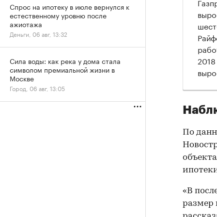
Газп
Спрос на ипотеку в июле вернулся к
вырос
естественному уровню после
ажиотажа
шест
Деньги, 06 авг, 13:32
Райф
рабо
2018
Сила воды: как река у дома стала
символом премиальной жизни в
выро
Москве
Город, 06 авг, 13:05
Набл
По данн
Новостр
объекта
ипотеки
«В посл
размер 
рассказ