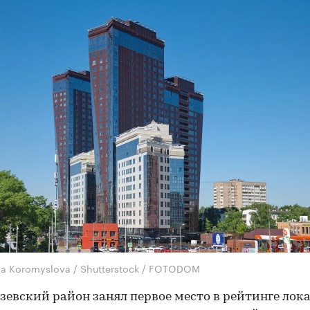
na Koromyslova / Shutterstock / FOTODOM
евский район занял первое место в рейтинге лок