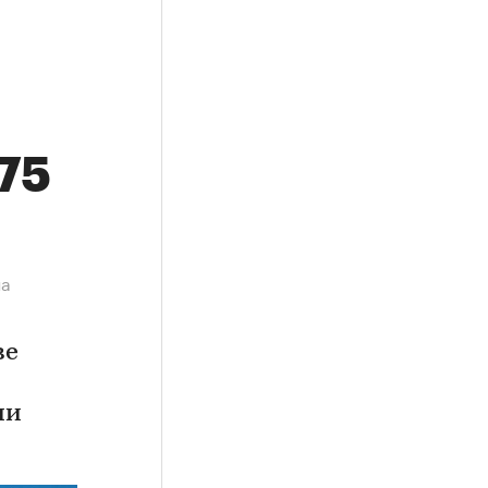
,75
на
ве
ии