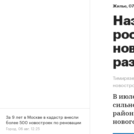
Жилье
⁠,
07
На
рос
нов
ра
Тимирязе
новостр
В июл
сильн
район
За 9 лет в Москве в кадастр внесли
новог
более 500 новостроек по реновации
Город, 06 авг, 12:25