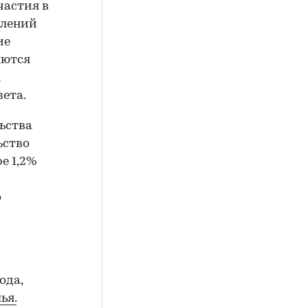
частия в
слений
ие
яются
ета.
ьства
ьство
е 1,2%
о
ода,
ья.