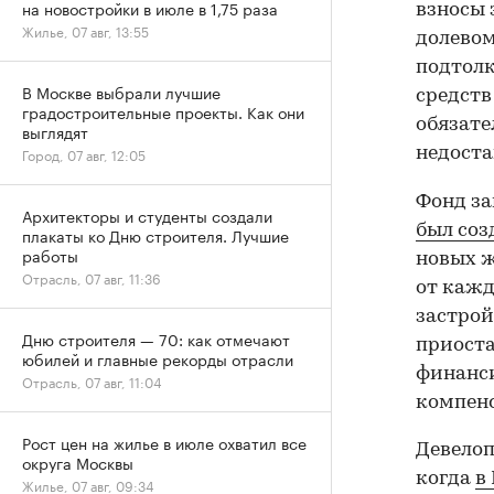
на новостройки в июле в 1,75 раза
взносы 
Жилье, 07 авг, 13:55
долевом
подтолк
В Москве выбрали лучшие
средств
градостроительные проекты. Как они
обязате
выглядят
недоста
Город, 07 авг, 12:05
Фонд за
Архитекторы и студенты создали
был со
плакаты ко Дню строителя. Лучшие
работы
новых ж
Отрасль, 07 авг, 11:36
от кажд
застрой
Дню строителя — 70: как отмечают
приоста
юбилей и главные рекорды отрасли
финанси
Отрасль, 07 авг, 11:04
компен
Рост цен на жилье в июле охватил все
Девелоп
округа Москвы
когда
в
Жилье, 07 авг, 09:34