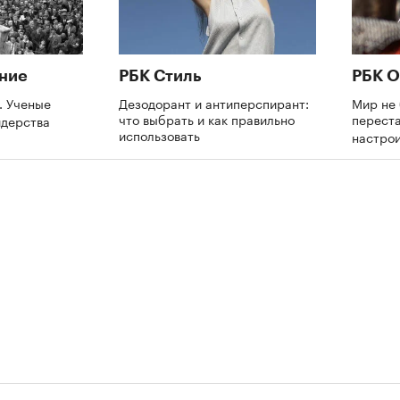
ние
РБК Стиль
РБК О
. Ученые
Дезодорант и антиперспирант:
Мир не 
что выбрать и как правильно
переста
идерства
использовать
настрои