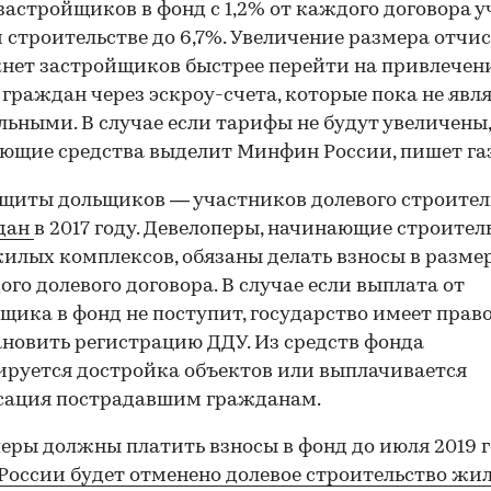
застройщиков в фонд с 1,2% от каждого договора у
 строительстве до 6,7%. Увеличение размера отчи
нет застройщиков быстрее перейти на привлечен
 граждан через эскроу-счета, которые пока не явл
льными. В случае если тарифы не будут увеличены,
ющие средства выделит Минфин России, пишет газ
щиты дольщиков — участников долевого строител
здан
в 2017 году. Девелоперы, начинающие строител
илых комплексов, обязаны делать взносы в размер
ого долевого договора. В случае если выплата от
щика в фонд не поступит, государство имеет прав
новить регистрацию ДДУ. Из средств фонда
руется достройка объектов или выплачивается
сация пострадавшим гражданам.
еры должны платить взносы в фонд до июля 2019 г
 России будет отменено долевое строительство жил