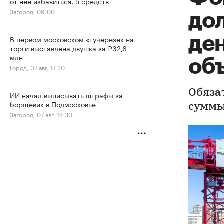
от нее избавиться, 5 средств
Загород, 09:00
до
ден
В первом московском «тучерезе» на
торги выставлена двушка за ₽32,6
млн
об
Город, 07 авг, 17:20
Обяза
ИИ начал выписывать штрафы за
борщевик в Подмосковье
суммы
Загород, 07 авг, 15:30