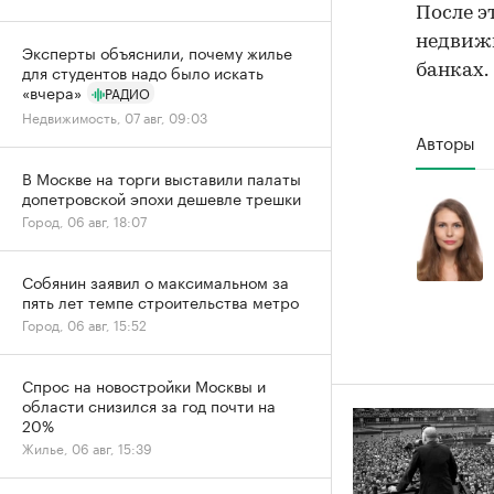
После э
недвижи
Эксперты объяснили, почему жилье
для студентов надо было искать
банках.
«вчера»
РАДИО
Недвижимость, 07 авг, 09:03
Авторы
В Москве на торги выставили палаты
допетровской эпохи дешевле трешки
Город, 06 авг, 18:07
Собянин заявил о максимальном за
пять лет темпе строительства метро
Город, 06 авг, 15:52
Спрос на новостройки Москвы и
области снизился за год почти на
20%
Жилье, 06 авг, 15:39