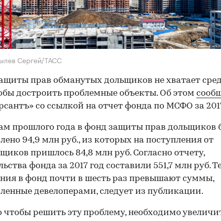
ылев Сергей/ТАСС
ащиты прав обманутых дольщиков не хватает сред
тобы достроить проблемные объекты. Об этом
сооб
сантъ» со ссылкой на отчет фонда по МСФО за 2017
ам прошлого года в фонд защиты прав дольщиков 
лено 94,9 млн руб., из которых на поступления от
щиков пришлось 84,8 млн руб. Согласно отчету,
льства фонда за 2017 год составили 551,7 млн руб. 
ния в фонд почти в шесть раз превышают суммы,
ленные девелоперами, следует из публикации.
о чтобы решить эту проблему, необходимо увеличи