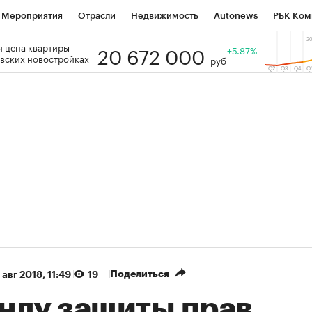
Мероприятия
Отрасли
Недвижимость
Autonews
РБК Ком
20 672 000
 цена квартиры
 РБК
РБК Образование
РБК Курсы
РБК Life
+5.87%
Тренды
Виз
вских новостройках
руб
ь
Крипто
РБК Бизнес-среда
Дискуссионный клуб
Исследо
зета
Спецпроекты СПб
Конференции СПб
Спецпроекты
кономика
Бизнес
Технологии и медиа
Финансы
Рынок на
(+89,24%)
(+33,94%)
5 450
АФК «Система» ₽12
Купить
 ПСБ к 29.07.27
прогноз БКС к 15.07.27
Поделиться
 авг 2018, 11:49
19
нду защиты прав