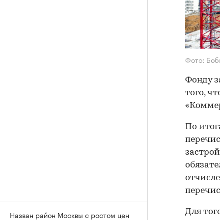
Фото: Боб
Фонду з
того, ч
«Коммер
По итог
перечис
застрой
обязате
отчисле
перечис
Для тог
Назван район Москвы с ростом цен