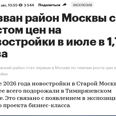
ЭКСКЛЮЗИВ
Поделиться
 авг, 13:55
3 544
зван район Москвы с
том цен на
остройки в июле в 1
за
вский район стал первым в Москве по темпам роста цен 
ойки
е 2026 года новостройки в Старой Моск
ее всего подорожали в Тимирязевском
е. Это связано с появлением в экспозиц
о проекта бизнес-класса