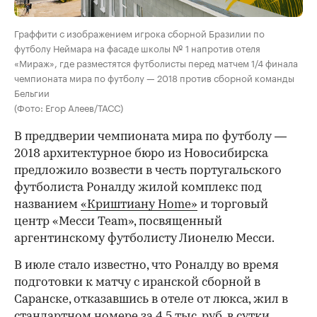
Граффити с изображением игрока сборной Бразилии по
футболу Неймара на фасаде школы № 1 напротив отеля
«Мираж», где разместятся футболисты перед матчем 1/4 финала
чемпионата мира по футболу — 2018 против сборной команды
Бельгии
(Фото: Егор Алеев/ТАСС)
В преддверии чемпионата мира по футболу —
2018 архитектурное бюро из Новосибирска
предложило возвести в честь португальского
футболиста Роналду жилой комплекс под
названием
«Криштиану Home»
и торговый
центр «Месси Team», посвященный
аргентинскому футболисту Лионелю Месси.
В июле стало известно, что Роналду во время
подготовки к матчу с иранской сборной в
Саранске, отказавшись в отеле от люкса, жил в
стандартном номере
за 4,5 тыс. руб. в сутки
.