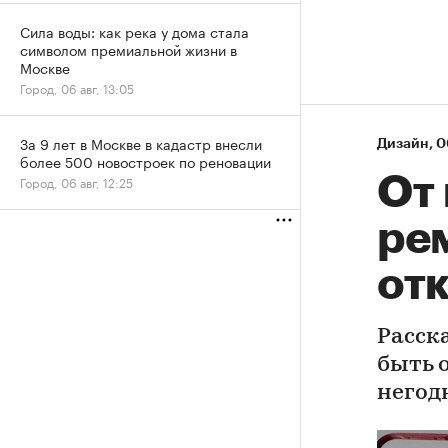
Сила воды: как река у дома стала
символом премиальной жизни в
Москве
Город, 06 авг, 13:05
За 9 лет в Москве в кадастр внесли
Дизайн
⁠,
0
более 500 новостроек по реновации
От
Город, 06 авг, 12:25
ре
отк
Расск
быть 
негод