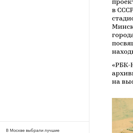
проек
в ССС
стади
Минск
город
посвя
наход
«РБК-
архив
на вы
В Москве выбрали лучшие