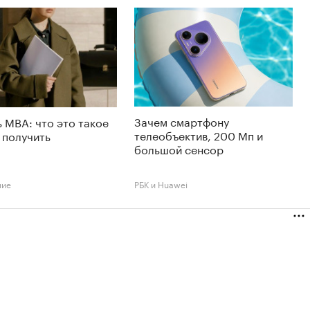
Зачем смартфону
 MBA: что это такое
телеобъектив, 200 Мп и
е получить
большой сенсор
ние
РБК и Huawei