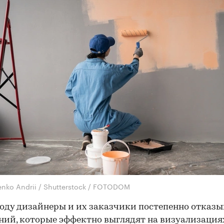
enko Andrii / Shutterstock / FOTODOM
году дизайнеры и их заказчики постепенно отказ
ний, которые эффектно выглядят на визуализациях