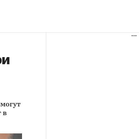
ри
 могут
 в