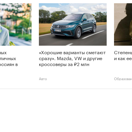
ных
«Хорошие варианты сметают
Степень
 личных
сразу». Mazda, VW и другие
и как е
оссиян в
кроссоверы за ₽2 млн
Авто
Образова