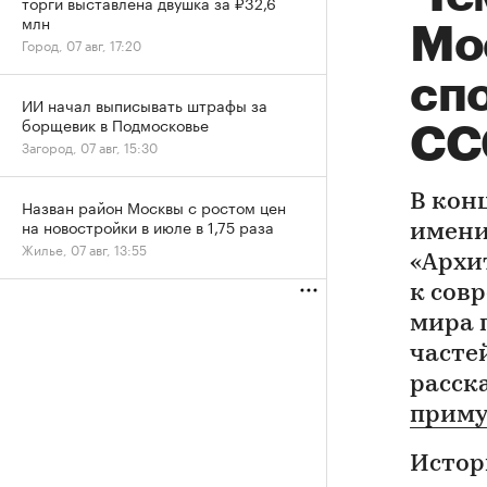
торги выставлена двушка за ₽32,6
млн
Мо
Город, 07 авг, 17:20
сп
ИИ начал выписывать штрафы за
борщевик в Подмосковье
СС
Загород, 07 авг, 15:30
В кон
Назван район Москвы с ростом цен
на новостройки в июле в 1,75 раза
имени
Жилье, 07 авг, 13:55
«Архи
к сов
мира п
часте
расск
приму
Истор