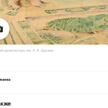
ей архитектуры им. А. В. Щусева
маева
акже