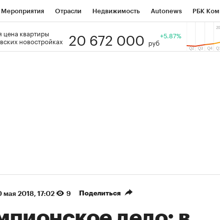
Мероприятия
Отрасли
Недвижимость
Autonews
РБК Ком
20 672 000
 цена квартиры
 РБК
РБК Образование
РБК Курсы
РБК Life
+5.87%
Тренды
Виз
вских новостройках
руб
ь
Крипто
РБК Бизнес-среда
Дискуссионный клуб
Исследо
зета
Спецпроекты СПб
Конференции СПб
Спецпроекты
кономика
Бизнес
Технологии и медиа
Финансы
Рынок на
(+30,78%)
(
«Русагро» ₽120
Ozon ₽5 450
ть
Купить
прогноз ПСБ к 26.07.27
прогноз ПСБ к 
Поделиться
0 мая 2018, 17:02
9
мпионское дело: в