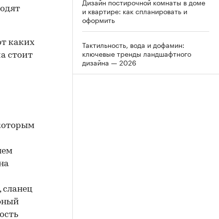
Дизайн постирочной комнаты в доме
ходят
и квартире: как спланировать и
оформить
от каких
Тактильность, вода и дофамин:
ключевые тренды ландшафтного
а стоит
дизайна — 2026
 которым
нем
на
 сланец
фный
ость