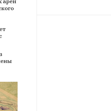
х арен
ского
ет
с
з
лены