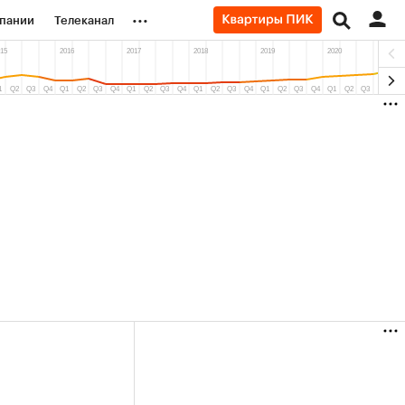
...
пании
Телеканал
ионеры
вания
личной валюты
+90,63%)
(+34,86%)
АФК «Система» ₽12
Купить
Купить
29.07.27
прогноз БКС к 15.07.27