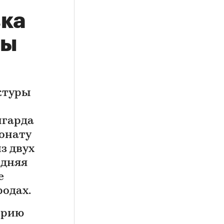
вка
ры
ектуры
нгарда
ионату
з двух
едняя
е
родах.
орию