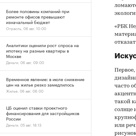
ломаютс
Более половины компаний при
экологи
ремонте офисов превышают
изначальный бюджет
«РБК Не
Отрасль, 06 авг, 10:00
материа
отказать
Аналитики оценили рост спроса на
ипотеку на разные квартиры в
Искус
Москве
Деньги, 06 авг, 09:00
Первое,
дизайна
Временное явление: в июле снижение
цен на жилье резко замедлилось
часто о
Жилье, 06 авг, 06:00
акцентн
такой к
ЦБ оценил ставки проектного
солнце 
финансирования для застройщиков
крупноф
России
Деньги, 05 авг, 18:13
или реч
рисунок