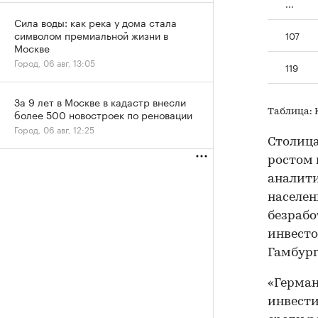
...
Сила воды: как река у дома стала
символом премиальной жизни в
107
Москве
Город, 06 авг, 13:05
119
За 9 лет в Москве в кадастр внесли
Таблица: K
более 500 новостроек по реновации
Город, 06 авг, 12:25
Столица
ростом 
аналити
населен
безрабо
инвесто
Гамбург
«Герман
инвести