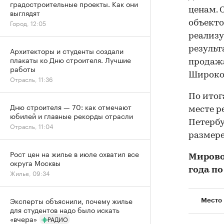
градостроительные проекты. Как они
ценам. 
выглядят
Город, 12:05
объекто
реализу
результ
Архитекторы и студенты создали
плакаты ко Дню строителя. Лучшие
продажа
работы
Широко
Отрасль, 11:36
По итог
Дню строителя — 70: как отмечают
месте р
юбилей и главные рекорды отрасли
Петербу
Отрасль, 11:04
размере
Рост цен на жилье в июле охватил все
Мировой
округа Москвы
года по
Жилье, 09:34
Эксперты объяснили, почему жилье
Место
для студентов надо было искать
«вчера»
РАДИО