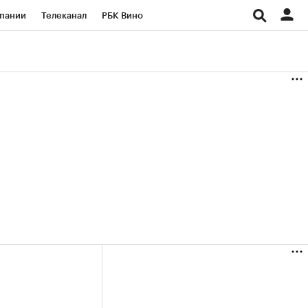
пании
Телеканал
РБК Вино
ациональные проекты
Город
аншизы
Газета
ка
Бизнес