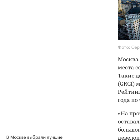
Фото: Сер
Москва 
места с
Такие да
(GRCI) 
Рейтинг
года по
«На пр
оставал
большог
В Москве выбрали лучшие
девелоп