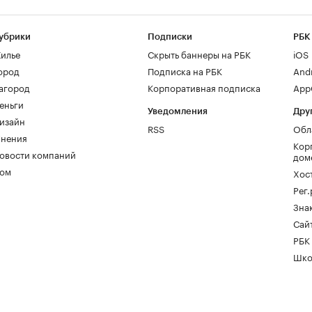
убрики
Подписки
РБК
илье
Скрыть баннеры на РБК
iOS
ород
Подписка на РБК
And
агород
Корпоративная подписка
AppG
еньги
Уведомления
Дру
изайн
RSS
Обл
нения
Кор
овости компаний
дом
ом
Хос
Рег
Зна
Сайт
РБК
Шко