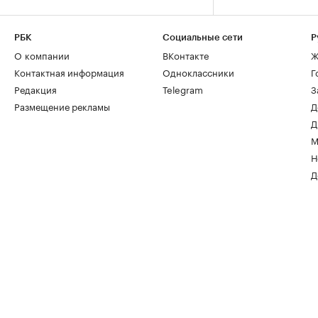
РБК
Социальные сети
Р
О компании
ВКонтакте
Ж
Контактная информация
Одноклассники
Г
Редакция
Telegram
З
Размещение рекламы
Д
Д
М
Н
Д