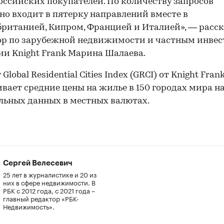
оссийских покупателей. По количеству запросов
но входит в пятерку направлений вместе в
ританией, Кипром, Францией и Италией», — расс
ор по зарубежной недвижимости и частным инве
и Knight Frank Марина Шалаева.
Global Residential Cities Index (GRCI) от Knight Fran
вает средние цены на жилье в 150 городах мира на
ьных данных в местных валютах.
Сергей Велесевич
25 лет в журналистике и 20 из
них в сфере недвижимости. В
РБК с 2012 года, с 2021 года –
главный редактор «РБК-
Недвижимость».