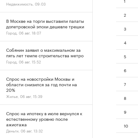
1
Недвижимость, 09:03
2
В Москве на торги выставили палаты
допетровской эпохи дешевле трешки
3
Город, 06 авг, 18:07
4
Собянин заявил о максимальном за
пять лет темпе строительства метро
5
Город, 06 авг, 15:52
6
Спрос на новостройки Москвы и
7
области снизился за год почти на
20%
Жилье, 06 авг, 15:39
8
9
Спрос на ипотеку в июле вернулся к
естественному уровню после
ажиотажа
10
Деньги, 06 авг, 13:32