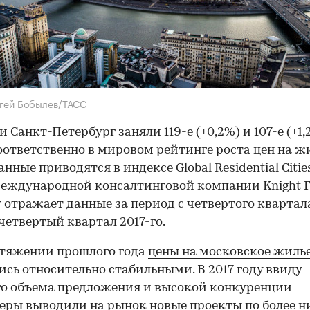
гей Бобылев/ТАСС
и Санкт-Петербург заняли 119-е (+0,2%) и 107-е (+1,
оответственно в мировом рейтинге роста цен на жи
нные приводятся в индексе Global Residential Citie
международной консалтинговой компании Knight F
 отражает данные за период с четвертого квартал
 четвертый квартал 2017-го.
отяжении прошлого года
цены на московское жиль
ись относительно стабильными. В 2017 году ввиду
о объема предложения и высокой конкуренции
еры выводили на рынок новые проекты по более 