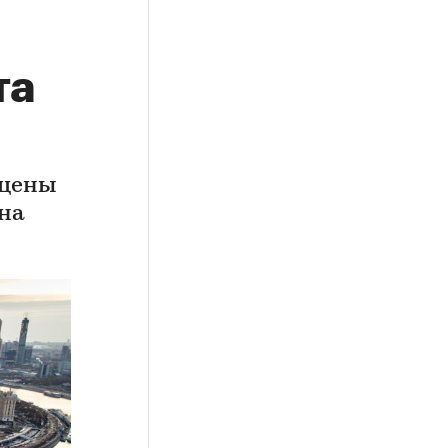
та
 цены
 на