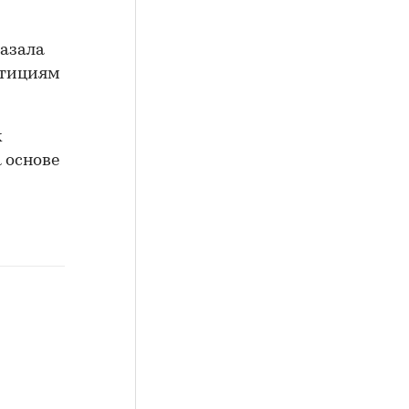
казала
стициям
k
 основе