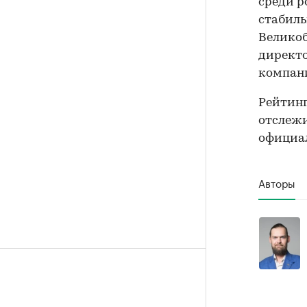
среди р
стабиль
Великоб
директ
компани
Рейтинг 
отслежи
официал
Авторы