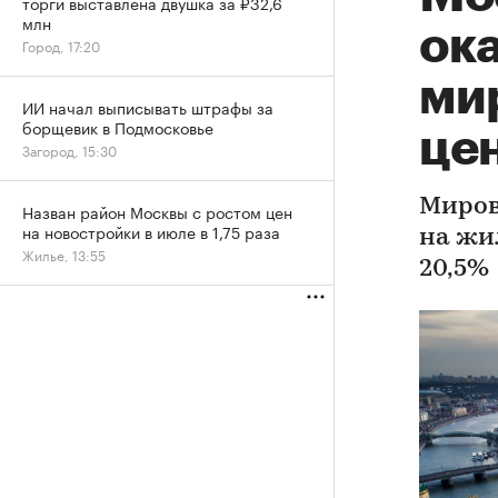
торги выставлена двушка за ₽32,6
млн
ока
Город, 17:20
ми
ИИ начал выписывать штрафы за
борщевик в Подмосковье
це
Загород, 15:30
Миров
Назван район Москвы с ростом цен
на новостройки в июле в 1,75 раза
на жи
Жилье, 13:55
20,5%