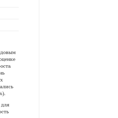
годовым
 оценке
роста
нь
ых
зались
%).
 для
ость