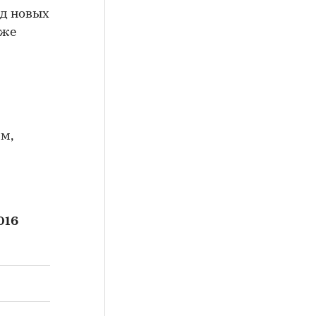
од новых
уже
-м,
016