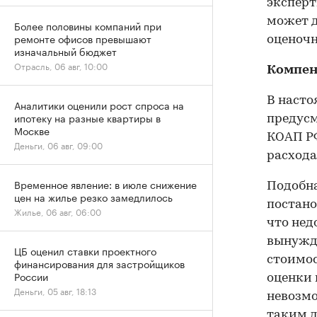
эксперт
может д
Более половины компаний при
ремонте офисов превышают
оценочн
изначальный бюджет
Отрасль, 06 авг, 10:00
Компен
В насто
Аналитики оценили рост спроса на
ипотеку на разные квартиры в
предусм
Москве
КОАП РФ
Деньги, 06 авг, 09:00
расхода
Временное явление: в июле снижение
Подобна
цен на жилье резко замедлилось
постано
Жилье, 06 авг, 06:00
что нед
вынужде
ЦБ оценил ставки проектного
стоимос
финансирования для застройщиков
России
оценки 
Деньги, 05 авг, 18:13
невозмо
таким д