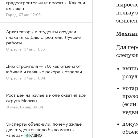
градостроительные проекты. Как они
выросло
выглядят
пользу 
Город, 07 авг, 12:05
заявлен
Архитекторы и студенты создали
Механи
плакаты ко Дню строителя. Лучшие
работы
Для пер
Отрасль, 07 авг, 11:36
следующ
Дню строителя — 70: как отмечают
выпис
юбилей и главные рекорды отрасли
резул
Отрасль, 07 авг, 11:04
нотар
Рост цен на жилье в июле охватил все
право
округа Москвы
(если
Жилье, 07 авг, 09:34
недв
Эксперты объяснили, почему жилье
докум
для студентов надо было искать
объек
«вчера»
РАДИО