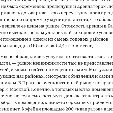
получится. Нам, правда, повезло — мы нашли место,
 не было обременено предыдущим арендатором, п
пришлось договариваться о переуступке прав арен
лицензию напрямую у муниципалитета, что обошл
 дешевле ее цены на рынке. Стоимость аренды в Б
чно высокая, но нам удалось найти хорошие усло
 помещение в одном из самых топовых районов
ы площадью 110 кв. м за €2,4 тыс. в месяц.
 мы не обращались к услугам агентства, так как в э
ысла — рынок недвижимости там не представляе
тей, и можно найти помещение самим. Мы гуляли
ующих нас районах, смотрели объявления и сами 
нникам. В Праге не очень активный рынок по срав
р, с Москвой. Конечно, в топовых местах помещен
ложно, но если смотреть чуть дальше от центра, то
ыбрать помещение, каких-то серьезных проблем с
возникнет. Кофейня площадью 200 «квадратов» в ц