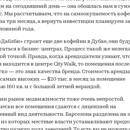
м на сегодняшний день — она обошлась нам в сумм
с. Мы рассчитываем, что на самоокупаемость коф
за три месяца, а вернуть инвестиции планируем з
оловиной года.
«Даблби» строит еще две кофейни в Дубае, они буд
гаться в бизнес-центрах. Процесс такой же нелегк
вой точкой. Правда, когда арендодатели узнают, чт
 находится в центре City Walk, то помещения после
гко — это знак качества бренда. Стоимость аренды
 самых высоких — $20 тыс. в месяц за помещение
ю 160 кв. м с большой летней верандой.
ии рынок недвижимости тоже очень непростой.
ески все помещения сдаются с лицензией на
енный вид деятельности. Барселона разделена на з
из которых местные власти устанавливают преде
тво разного рода заведений. То есть вы не можете