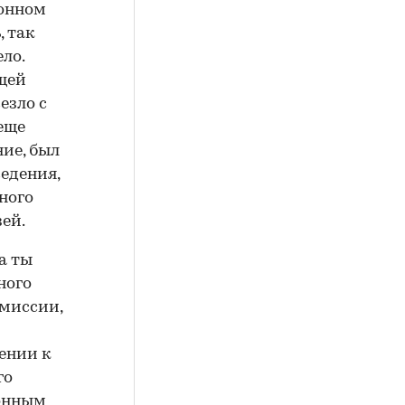
ионном
, так
ло.
щей
езло с
 еще
ие, был
едения,
ного
зей.
а ты
ного
омиссии,
ении к
го
ионным