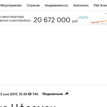
Мероприятия
Отрасли
Недвижимость
Autonews
РБК Ком
20 672 000
 цена квартиры
 РБК
РБК Образование
РБК Курсы
РБК Life
+5.87%
Тренды
Виз
вских новостройках
руб
ь
Крипто
РБК Бизнес-среда
Дискуссионный клуб
Исследо
зета
Спецпроекты СПб
Конференции СПб
Спецпроекты
кономика
Бизнес
Технологии и медиа
Финансы
Рынок на
(+87,06%)
(+31,87%)
₽5 450
АФК «Система» ₽12
Купить
з ПСБ к 29.07.27
прогноз БКС к 15.07.27
Поделиться
3 ноя 2017, 15:16
145
на Цфасман