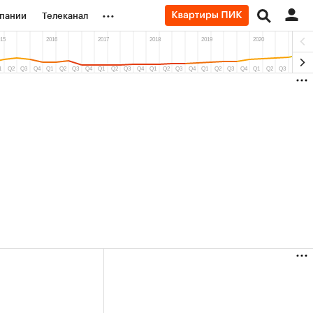
...
пании
Телеканал
ионеры
вания
личной валюты
(+8,02%)
«Северсталь» ₽700
НОВАТ
Купить
Купить
прогноз КИТ Финанс к 20.07.27
прогно