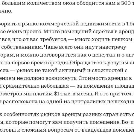
с большим количеством окон обходится нам в 300 т
ячно.
ворить о рынке коммерческой недвижимости в Тб
все очень просто. Много помещений сдается в аренд
 все, что от вас требуется, — много ходить пешком
 собственникам. Чаще всего они идут навстречу
орам, и можно договориться как о цене, так и о ль
х на первое время аренды. Обращаться к услугам а
сла — рынок не такой активный и сложностей с
нием не должно возникнуть. Стоимость аренды в
 сравнительно небольшая — за помещение площа
0 метров мы платим $1 тыс. в месяц. И это при том,
 расположена на одной из центральных пешеходн
х особенностях рынков аренды разных стран есть
, которые помогут вам получить помещение. Во-п
готовы к сложным вопросам от владельцев помеще