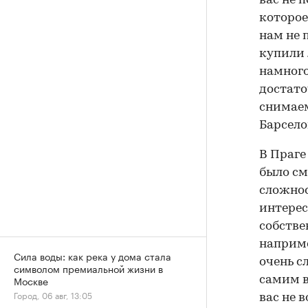
вас не 
которое
нам не 
купили 
намного
достато
снимаем
Барселон
В Праге
было см
сложнос
интерес
собстве
наприме
Сила воды: как река у дома стала
очень с
символом премиальной жизни в
Москве
самим в
Город, 06 авг, 13:05
вас не 