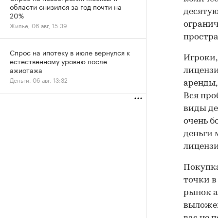
области снизился за год почти на
десятую
20%
огранич
Жилье, 06 авг, 15:39
простра
Спрос на ипотеку в июле вернулся к
Игроки,
естественному уровню после
ажиотажа
лицензи
Деньги, 06 авг, 13:32
аренды,
Вся про
виды де
очень б
деньги 
лицензии
Покупка
точки в
рынок а
выложен