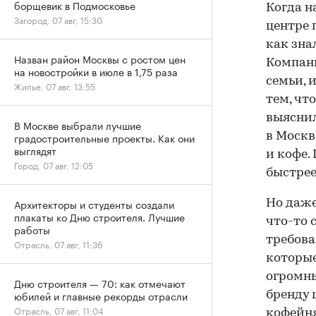
борщевик в Подмосковье
Когда н
Загород, 07 авг, 15:30
центре 
как зна
Назван район Москвы с ростом цен
Компан
на новостройки в июле в 1,75 раза
семьи, 
Жилье, 07 авг, 13:55
тем, чт
выяснил
В Москве выбрали лучшие
градостроительные проекты. Как они
в Москв
выглядят
и кофе.
Город, 07 авг, 12:05
быстрее
Архитекторы и студенты создали
Но даже
плакаты ко Дню строителя. Лучшие
что-то 
работы
требова
Отрасль, 07 авг, 11:36
которые
огромны
Дню строителя — 70: как отмечают
юбилей и главные рекорды отрасли
бренду 
Отрасль, 07 авг, 11:04
кофейн