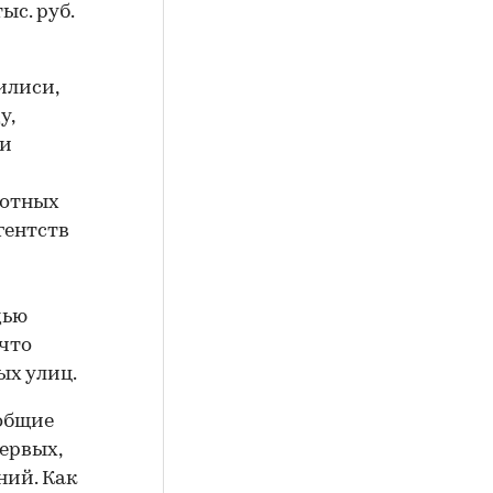
ыс. руб.
илиси,
у,
 и
готных
гентств
дью
 что
ых улиц.
 общие
ервых,
ний. Как