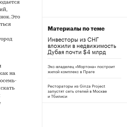
людается
ий,
нок. Это
ться
Материалы по теме
Инвесторы из СНГ
город
вложили в недвижимость
Дубая почти $4 млрд
Экс-владелец «Мортона» построит
и
жилой комплекс в Праге
как на
восемь-
Рестораторы из Ginza Project
искать
запустят сеть отелей в Москве
и Тбилиси
и
е