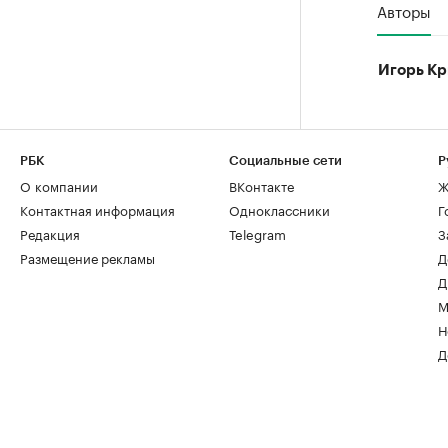
Авторы
Игорь Кр
РБК
Социальные сети
Р
О компании
ВКонтакте
Ж
Контактная информация
Одноклассники
Г
Редакция
Telegram
З
Размещение рекламы
Д
Д
М
Н
Д