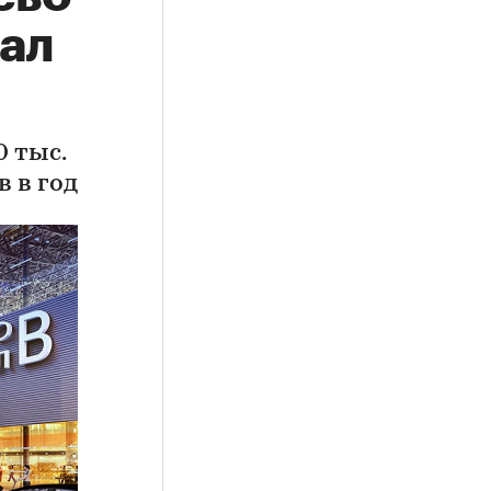
нал
 тыс.
 в год