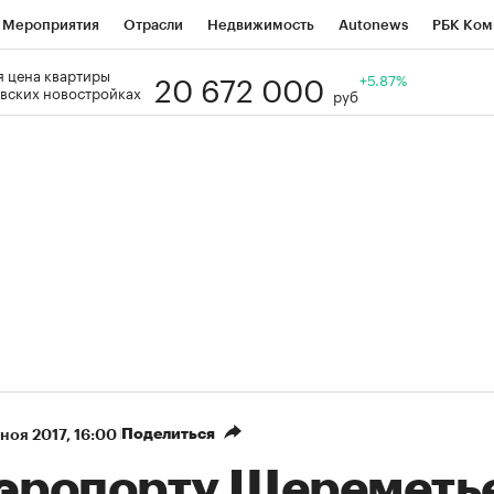
Мероприятия
Отрасли
Недвижимость
Autonews
РБК Ком
20 672 000
 цена квартиры
Образование
РБК Курсы
РБК Life
Тренды
+5.87%
Визионеры
Н
вских новостройках
руб
Дискуссионный клуб
Исследования
Кредитные рейтинги
Фр
Спецпроекты
Проверка контрагентов
Политика
Экономи
к наличной валюты
Поделиться
 ноя 2017, 16:00
аэропорту Шереметь