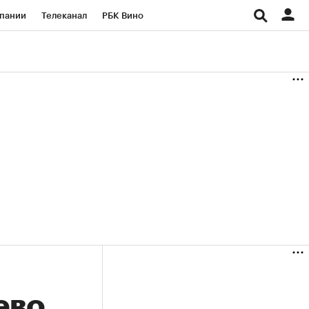
пании
Телеканал
РБК Вино
ациональные проекты
Город
аншизы
Газета
ка
Бизнес
ево