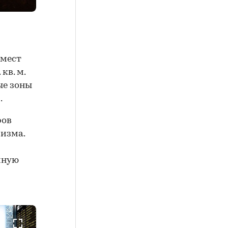
 мест
кв. м.
ые зоны
.
ров
визма.
иную