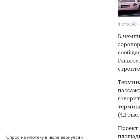
Фото: АО
К чемпи
аэропор
сообщае
Главгос
строите
Термина
пассажи
говорит
термина
(4,1 ты
Проект 
Спрос на ипотеку в июле вернулся к
площадью