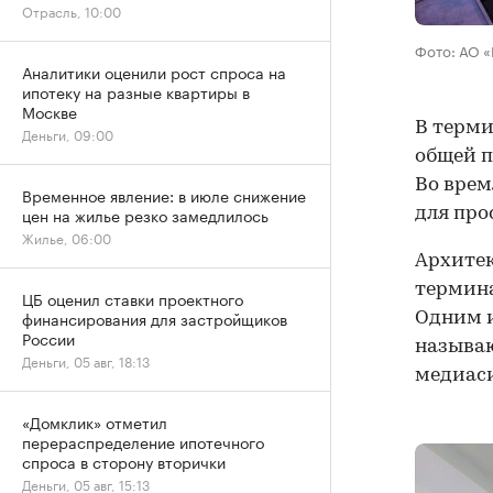
Отрасль, 10:00
Фото: АО 
Аналитики оценили рост спроса на
ипотеку на разные квартиры в
Москве
В терми
Деньги, 09:00
общей п
Во врем
Временное явление: в июле снижение
цен на жилье резко замедлилось
для про
Жилье, 06:00
Архитек
термина
ЦБ оценил ставки проектного
финансирования для застройщиков
Одним и
России
называю
Деньги, 05 авг, 18:13
медиаси
«Домклик» отметил
перераспределение ипотечного
спроса в сторону вторички
Деньги, 05 авг, 15:13