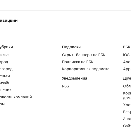
ивицкий
убрики
Подписки
РБК
илье
Скрыть баннеры на РБК
iOS
ород
Подписка на РБК
And
агород
Корпоративная подписка
AppG
еньги
Уведомления
Дру
изайн
RSS
Обл
нения
Кор
овости компаний
дом
ом
Хос
Рег
Зна
Сайт