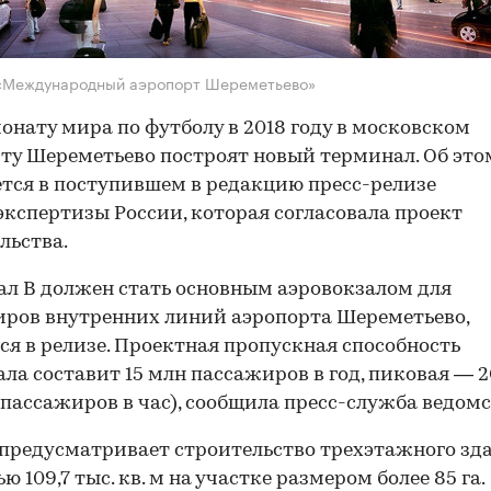
 «Международный аэропорт Шереметьево»
онату мира по футболу в 2018 году в московском
ту Шереметьево построят новый терминал. Об это
тся в поступившем в редакцию пресс-релизе
экспертизы России, которая согласовала проект
льства.
л B должен стать основным аэровокзалом для
ров внутренних линий аэропорта Шереметьево,
ся в релизе. Проектная пропускная способность
ла составит 15 млн пассажиров в год, пиковая — 
с. пассажиров в час), сообщила пресс-служба ведомс
предусматривает строительство трехэтажного зд
 109,7 тыс. кв. м на участке размером более 85 га.