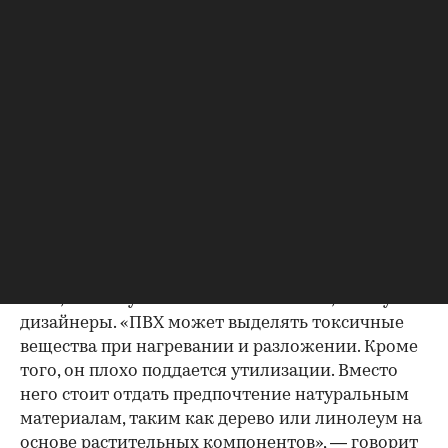
древесных плит и вызывать аллергические
реакции. Выбирайте панели,
сертифицированные по стандартам низкого
содержания формальдегида, используйте
массив дерева или цементно-стружечные
плиты. Выбор зависит от бюджета, назначения
комнаты и типа конструкции», — рассказала
Мария Паршина.
Также стоит отказаться от ПВХ
(поливинилхлорид), из которого порой делают
не только трубы для воды, но и пластиковые
окна, линолеум и натяжные потолки, советуют
дизайнеры. «ПВХ может выделять токсичные
вещества при нагревании и разложении. Кроме
того, он плохо поддается утилизации. Вместо
него стоит отдать предпочтение натуральным
материалам, таким как дерево или линолеум на
основе растительных компонентов», — говорит