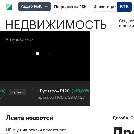
Подписка на РБК
Инвестиции
НЕДВИЖИМОСТЬ
Средняя
РБК Вино
Спорт
Школа управления
в моско
Национальные проекты
Город
Стил
Прямой эфир
Кредитные рейтинги
Франшизы
Га
Проверка контрагентов
Политика
Э
(+13,02%)
«Русагро» ₽120
Ozon ₽5 
Купить
Купить
прогноз ПСБ к 26.07.27
прогноз П
Лента новостей
Дизайн
⁠,
0
ЦБ оценил ставки проектного
Про