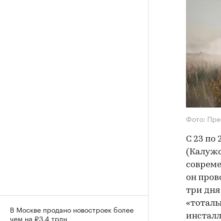
Фото: Пре
С 23 по
(Калужс
совреме
он пров
три дня
«тоталь
В Москве продано новостроек более
инсталл
чем на ₽3,4 трлн