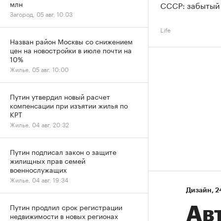
млн
СССР: забытый
Загород, 05 авг, 10:03
Life
Назван район Москвы со снижением
цен на новостройки в июле почти на
10%
Жилье, 05 авг, 10:00
Путин утвердил новый расчет
компенсации при изъятии жилья по
КРТ
Жилье, 04 авг, 20:32
Путин подписал закон о защите
жилищных прав семей
военнослужащих
Жилье, 04 авг, 19:34
Дизайн
⁠,
2
Путин продлил срок регистрации
Ав
недвижимости в новых регионах