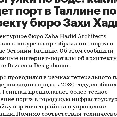
ет порт в Таллине по
оекту бюро Захи Хад
ектурное бюро Zaha Hadid Architects
ало конкурс на преображение порта в
це Эстонии Таллине. Об этом сообщили
ежные интернет-порталы об архитекту
не
Dezeen
и
Designboom
.
рс проводился в рамках генерального 
дернизации города к 2030 году, сообщи
. Генплан предполагает более тесное
ение порта в городскую инфраструктур
ойку портового района и упрощение
ации. Помимо соответствия техническ