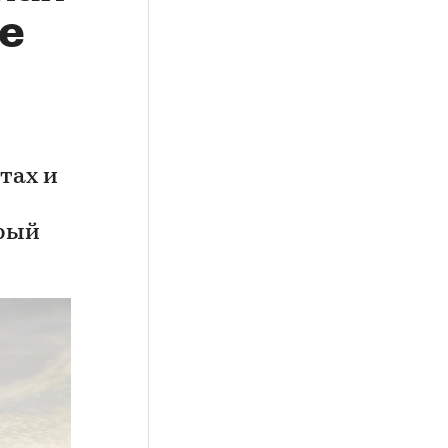
е
тах и
орый