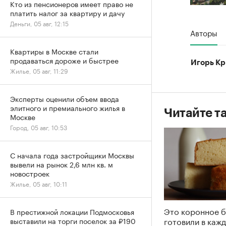
Кто из пенсионеров имеет право не
платить налог за квартиру и дачу
Деньги, 05 авг, 12:15
Авторы
Квартиры в Москве стали
продаваться дороже и быстрее
Игорь Кр
Жилье, 05 авг, 11:29
Эксперты оценили объем ввода
элитного и премиального жилья в
Читайте т
Москве
Город, 05 авг, 10:53
С начала года застройщики Москвы
вывели на рынок 2,6 млн кв. м
новостроек
Жилье, 05 авг, 10:11
Это коронное 
В престижной локации Подмосковья
готовили в каж
выставили на торги поселок за ₽190