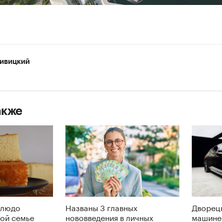
ивицкий
акже
блюдо
Названы 3 главных
Дворецк
дой семье
нововведения в личных
машине