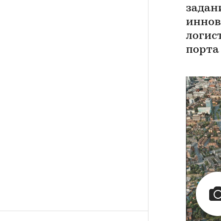
задан
иннов
логис
порта