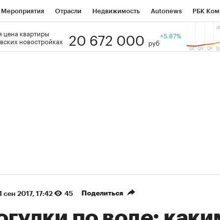
Мероприятия
Отрасли
Недвижимость
Autonews
РБК Ком
20 672 000
 цена квартиры
 РБК
РБК Образование
РБК Курсы
РБК Life
+5.87%
Тренды
Виз
вских новостройках
руб
ь
Крипто
РБК Бизнес-среда
Дискуссионный клуб
Исследо
зета
Спецпроекты СПб
Конференции СПб
Спецпроекты
кономика
Бизнес
Технологии и медиа
Финансы
Рынок на
(+86,01%)
(+28,89%)
450
АФК «Система» ₽12
Купить
Куп
СБ к 29.07.27
прогноз БКС к 15.07.27
Поделиться
1 сен 2017, 17:42
45
гулки по воде: каки