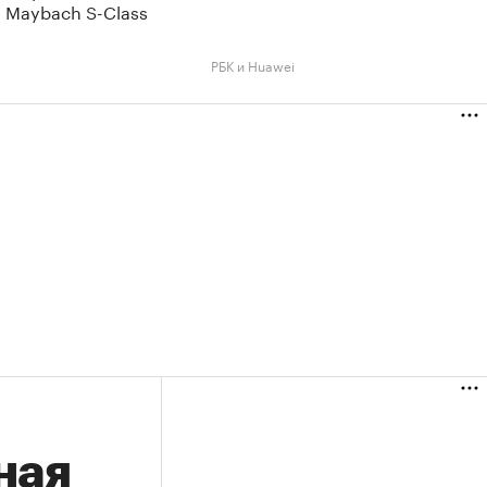
 Maybach S-Class
РБК и Huawei
ная