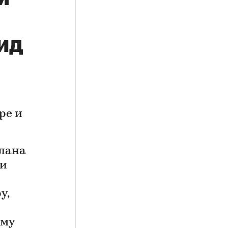
ид
ре и
плана
ли
у,
ому