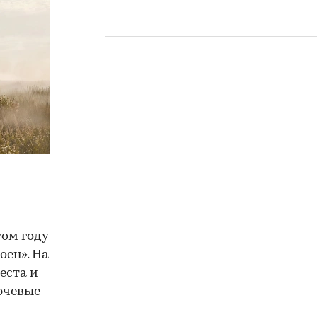
том году
оен». На
еста и
ючевые