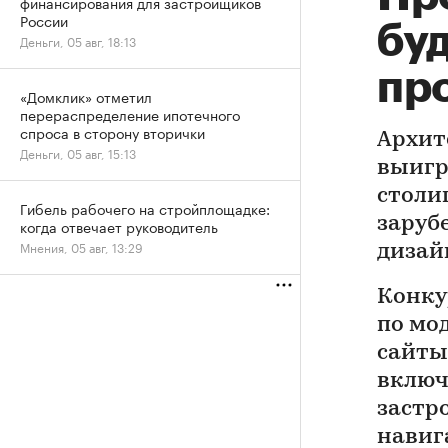
финансирования для застройщиков
России
буд
Деньги, 05 авг, 18:13
пр
«Домклик» отметил
перераспределение ипотечного
спроса в сторону вторички
Архит
Деньги, 05 авг, 15:13
выигр
столи
Гибель рабочего на стройплощадке:
заруб
когда отвечает руководитель
Мнения, 05 авг, 13:29
дизай
Конку
по мо
сайты
включ
застр
навиг