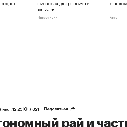
 рецепт
финансах для россиян в
с новым
августе
Инвестиции
Авто
Поделиться
4 июл, 12:23
7 021
тономный рай и част