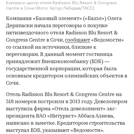
Конгресс-центр отеля Radisson Blu Resort & Congress
Centre в Сочи
(Фото: Артур Лебедев/ТАСС)
Компания «Базовый элемент» («Базэл») Олега
Дерипаски начала переговоры о покупке
пятизвездочного отеля Radisson Blu Resort &
Congress Centre в Сочи,
сообщают
«Ведомости»
со ссылкой на источники, близкие к
переговорам. В данный момент гостиница
принадлежит Внешэкономбанку (ВЭБ) —
государственной корпорации, которая была
основным кредитором олимпийских объектов в
Сочи.
Отель Radisson Blu Resort & Congress Centre на
518 номеров построили в 2013 году. Девелопером
выступила фирма «Отель девелопмент» экс-
президента ВАО «Интурист» Аббаса Алиева,
написано в заметке. Кредитором строительства
выступал ВЭБ, указывают «Ведомости».