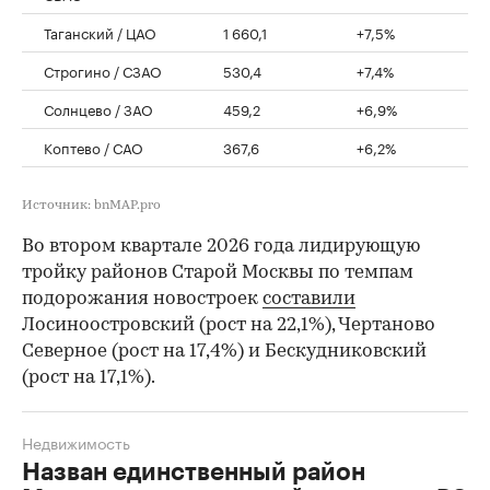
Таганский / ЦАО
1 660,1
+7,5%
Строгино / СЗАО
530,4
+7,4%
Солнцево / ЗАО
459,2
+6,9%
Коптево / САО
367,6
+6,2%
Источник: bnMAP.pro
Во втором квартале 2026 года лидирующую
тройку районов Старой Москвы по темпам
подорожания новостроек
составили
Лосиноостровский (рост на 22,1%), Чертаново
Северное (рост на 17,4%) и Бескудниковский
(рост на 17,1%).
Недвижимость
Назван единственный район