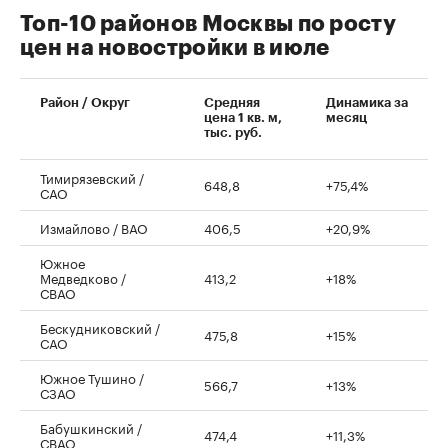
Топ-10 районов Москвы по росту
цен на новостройки в июле
00:00
/
00:00
Район / Округ
Средняя
Динамика за
цена 1 кв. м,
месяц
тыс. руб.
Тимирязевский /
648,8
+75,4%
САО
Измайлово / ВАО
406,5
+20,9%
Южное
Медведково /
413,2
+18%
СВАО
Бескудниковский /
475,8
+15%
САО
Южное Тушино /
566,7
+13%
СЗАО
Бабушкинский /
474,4
+11,3%
СВАО