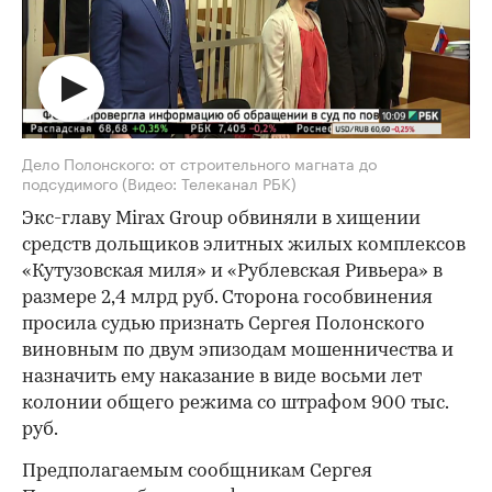
Дело Полонского: от строительного магната до
подсудимого
(Видео: Телеканал РБК)
Экс-главу Mirax Group обвиняли в хищении
средств дольщиков элитных жилых комплексов
«Кутузовская миля» и «Рублевская Ривьера» в
размере 2,4 млрд руб. Сторона гособвинения
просила судью признать Сергея Полонского
виновным по двум эпизодам мошенничества и
назначить ему наказание в виде восьми лет
колонии общего режима со штрафом 900 тыс.
руб.
Предполагаемым сообщникам Сергея