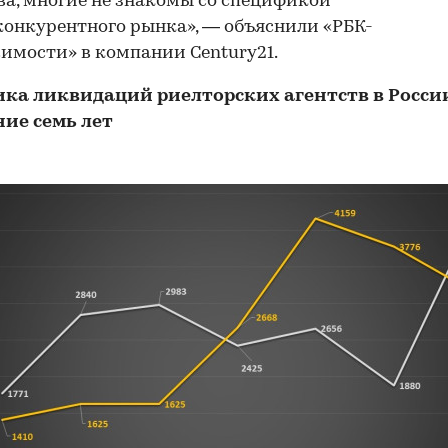
ва, многие не знакомы со спецификой
онкурентного рынка», — объяснили «РБК-
мости» в компании Century21.
ка ликвидаций риелторских агентств в России
ние семь лет