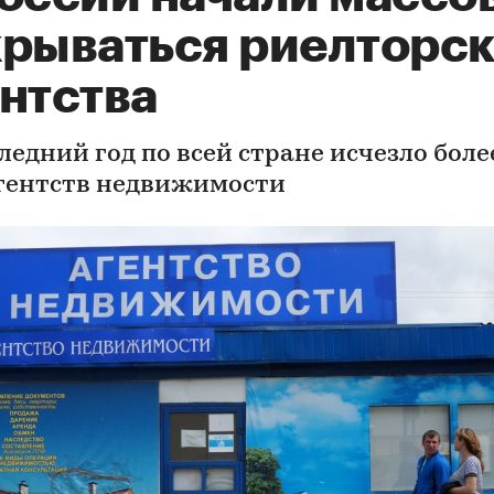
крываться риелторс
ентства
ледний год по всей стране исчезло боле
агентств недвижимости