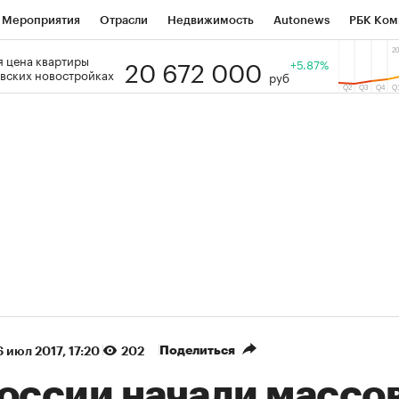
Мероприятия
Отрасли
Недвижимость
Autonews
РБК Ком
20 672 000
 цена квартиры
 РБК
РБК Образование
РБК Курсы
РБК Life
+5.87%
Тренды
Виз
вских новостройках
руб
ь
Крипто
РБК Бизнес-среда
Дискуссионный клуб
Исследо
зета
Спецпроекты СПб
Конференции СПб
Спецпроекты
кономика
Бизнес
Технологии и медиа
Финансы
Рынок на
(+86,77%)
(+32%)
5 450
АФК «Система» ₽12
Купить
Купи
 ПСБ к 29.07.27
прогноз БКС к 15.07.27
Поделиться
 июл 2017, 17:20
202
России начали массо