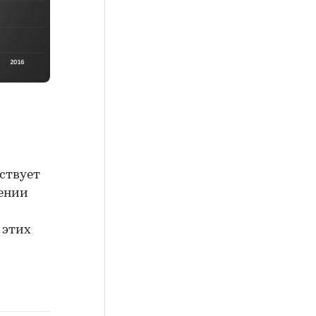
тствует
жении
 этих