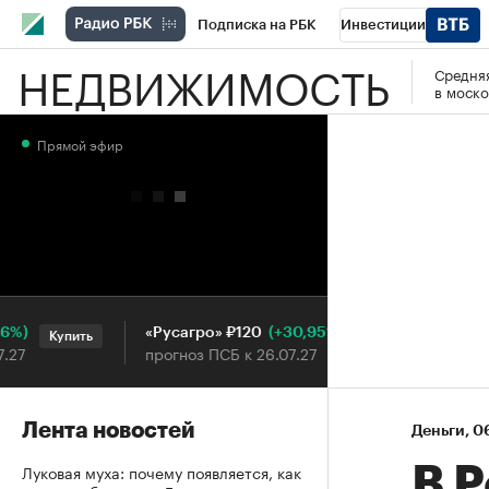
Подписка на РБК
Инвестиции
НЕДВИЖИМОСТЬ
Средняя
РБК Вино
Спорт
Школа управления
в моско
Национальные проекты
Город
Стил
Прямой эфир
Кредитные рейтинги
Франшизы
Га
Проверка контрагентов
Политика
Э
(+30,95%)
«Русагро» ₽120
Ozon ₽
Купить
Купить
прогноз ПСБ к 26.07.27
прогноз
Лента новостей
Деньги
⁠,
06
Луковая муха: почему появляется, как
В 