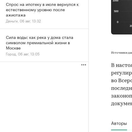
Спрос на ипотеку в июле вернулся к
естественному уровню после
ажиотажа
Деньги, 06 авг, 13:32
Сила воды: как река у дома стала
символом премиальной жизни в
Москве
Город, 06 авг, 13:05
Источники данн
В насто
регулир
во Всер
последн
законоп
докумен
Авторы