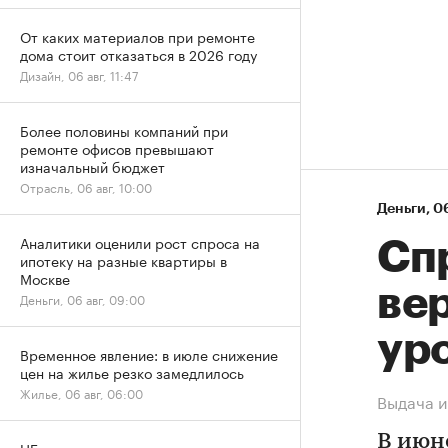
От каких материалов при ремонте
дома стоит отказаться в 2026 году
Дизайн, 06 авг, 11:47
Более половины компаний при
ремонте офисов превышают
изначальный бюджет
Отрасль, 06 авг, 10:00
Деньги
⁠,
06
Аналитики оценили рост спроса на
Спр
ипотеку на разные квартиры в
Москве
ве
Деньги, 06 авг, 09:00
ур
Временное явление: в июле снижение
цен на жилье резко замедлилось
Жилье, 06 авг, 06:00
Выдача и
В июн