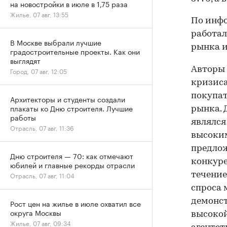
на новостройки в июле в 1,75 раза
Жилье, 07 авг, 13:55
По инфо
работал
В Москве выбрали лучшие
рынка и
градостроительные проекты. Как они
выглядят
Авторы 
Город, 07 авг, 12:05
кризиса
покупат
Архитекторы и студенты создали
плакаты ко Дню строителя. Лучшие
рынка. 
работы
являлся
Отрасль, 07 авг, 11:36
высоким
предлож
Дню строителя — 70: как отмечают
конкуре
юбилей и главные рекорды отрасли
течение
Отрасль, 07 авг, 11:04
спроса 
демонст
Рост цен на жилье в июле охватил все
округа Москвы
высокой
Жилье, 07 авг, 09:34