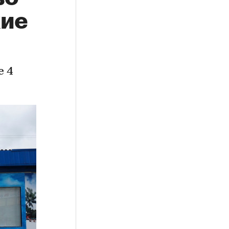
кие
е 4