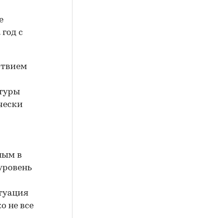
е
 год с
ствием
ктуры
чески
ным в
уровень
итуация
о не все