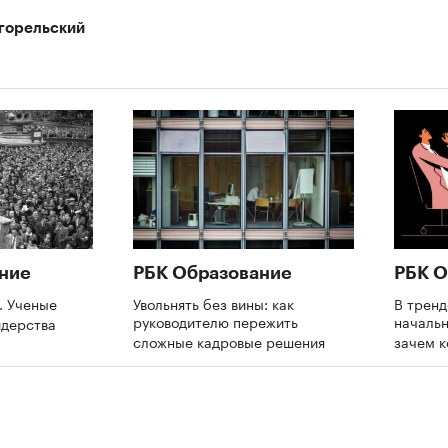
горельский
ние
РБК Образование
РБК О
. Ученые
Увольнять без вины: как
В трен
руководителю пережить
начальн
идерства
сложные кадровые решения
зачем 