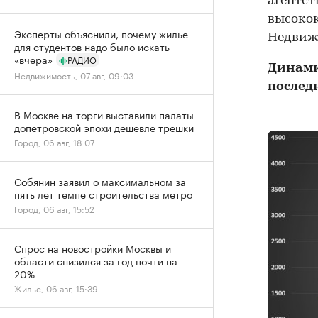
агентст
высокок
Эксперты объяснили, почему жилье
Недвижи
для студентов надо было искать
«вчера»
РАДИО
Динами
Недвижимость, 07 авг, 09:03
послед
В Москве на торги выставили палаты
допетровской эпохи дешевле трешки
Город, 06 авг, 18:07
Собянин заявил о максимальном за
пять лет темпе строительства метро
Город, 06 авг, 15:52
Спрос на новостройки Москвы и
области снизился за год почти на
20%
Жилье, 06 авг, 15:39