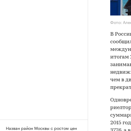
Фото: Але
В Росси
сообщи
междуна
итогам 
занима
недвижи
чем в дв
прекрат
Одновре
риелтор
суммарн
2015 го
Назван район Москвы с ростом цен
3776, а 