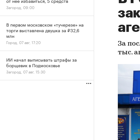
от нее избавиться, 5 средств
Загород, 09:00
за
аг
В первом московском «тучерезе» на
торги выставлена двушка за ₽32,6
млн
Город, 07 авг, 17:20
За пос
тыс. 
ИИ начал выписывать штрафы за
борщевик в Подмосковье
Загород, 07 авг, 15:30