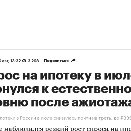
Поделиться
 авг, 13:32
3 268
ос на ипотеку в июл
рнулся к естественн
овню после ажиотаж
потеки в России в июле снизилась почти на треть, до ₽33
е наблюдался резкий рост спроса на ип