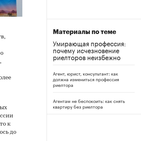
Материалы по теме
в,
Умирающая профессия:
почему исчезновение
По
риелторов неизбежно
,
Агент, юрист, консультант: как
олее
должна измениться профессия
риелтора
Агентам не беспокоить: как снять
квартиру без риелтора
вых
оссии
то к
ось до