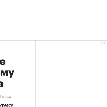
е
ому
а
6 млрд
отеку