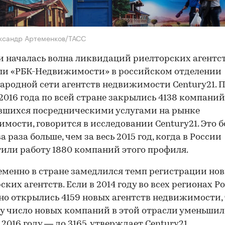
ксандр Артеменков/ТАСС
и началась волна ликвидаций риелторских агентст
ли «РБК-Недвижимости» в российском отделении
родной сети агентств недвижимости Century21. 
2016 года по всей стране закрылись 4138 компаний
вшихся посредническими услугами на рынке
мости, говорится в исследовании Century21. Это б
а раза больше, чем за весь 2015 год, когда в России
или работу 1880 компаний этого профиля.
менно в стране замедлился темп регистрации но
ских агентств. Если в 2014 году во всех регионах Р
о открылись 4159 новых агентств недвижимости, 
ду число новых компаний в этой отрасли уменьшил
в 2016 году — до 3165, утверждает Century21.