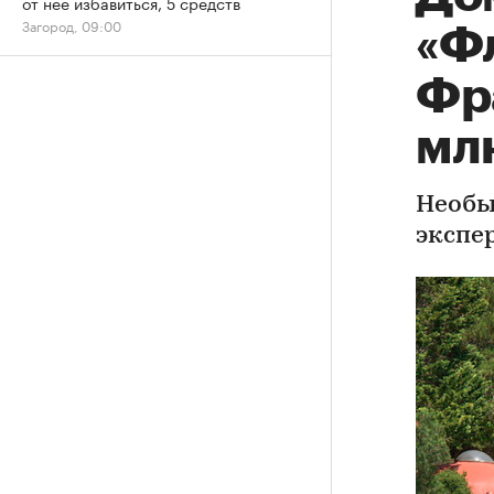
от нее избавиться, 5 средств
Загород, 09:00
«Ф
Фр
мл
Необы
экспе