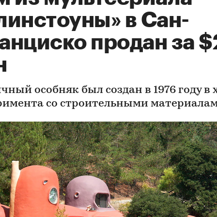
линстоуны» в Сан-
анциско продан за $
н
чный особняк был создан в 1976 году в 
римента со строительными материала