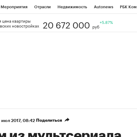
Мероприятия
Отрасли
Недвижимость
Autonews
РБК Ком
20 672 000
 цена квартиры
Образование
РБК Курсы
РБК Life
Тренды
+5.87%
Визионеры
Н
вских новостройках
руб
Дискуссионный клуб
Исследования
Кредитные рейтинги
Фр
Спецпроекты
Проверка контрагентов
Политика
Экономи
к наличной валюты
Поделиться
 июл 2017, 08:42
м из мультсериала