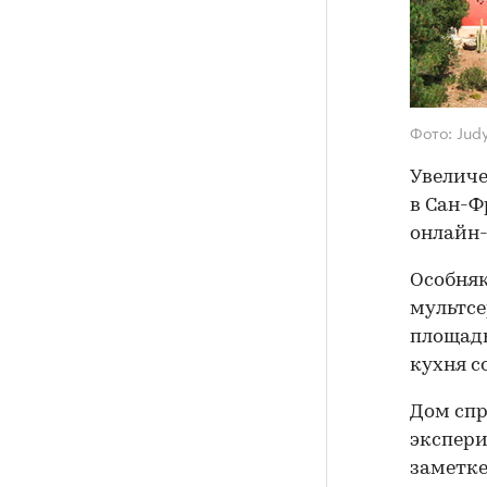
Фото: Jud
Увеличе
в Сан-Ф
онлайн-
Особняк
мультсе
площадь
кухня с
Дом спр
экспери
заметке