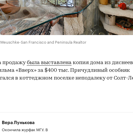
 Meuschke-San Francisco and Peninsula Realtor
а продажу
была выставлена
копия дома из диснеев
льма «Вверх» за $400 тыс. Причудливый особняк
гался в коттеджном поселке неподалеку от Солт-Л
Вера Лунькова
Окончила журфак МГУ. В