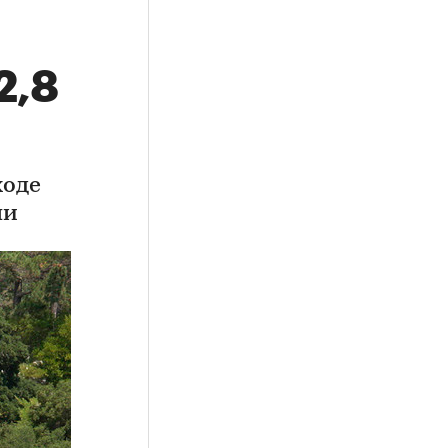
2,8
ходе
ми