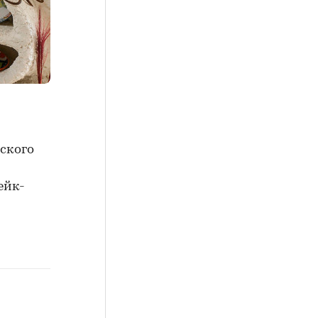
ского
ейк-