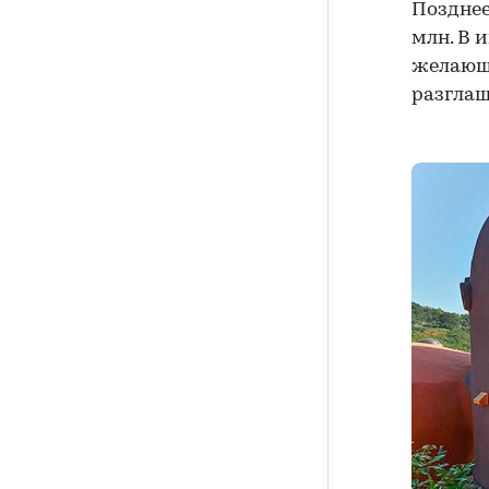
Позднее
млн. В и
желающи
разглаш