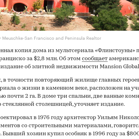
y Meuschke-San Francisco and Peninsula Realtor
нная копия дома из мультсериала «Флинстоуны» 
ранциско за $2,8 млн. Об этом
сообщает
американс
издание об элитной недвижимости Mansion Global
, в точности повторяющий жилище главных герое
риала о жизни в каменном веке, расположен на уч
ю почти 2 га. В доме три спальни, две ванные ком
о стеклянной столешницей, уточняет издание.
оектировал в 1976 году архитектор Уильям Никол
ментов со строительными материалами, говоритс
. Бывший хозяин купил особняк в 1996 году за $800