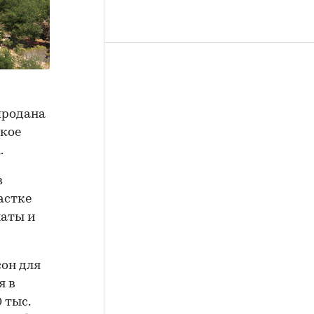
продана
кое
.
в
астке
наты и
сон для
я в
 тыс.