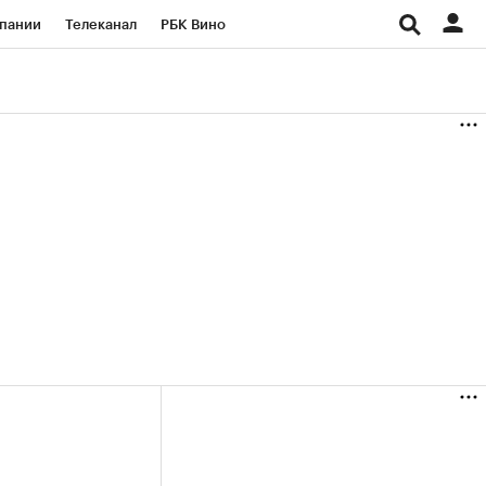
пании
Телеканал
РБК Вино
ациональные проекты
Город
аншизы
Газета
ка
Бизнес