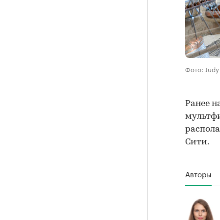
Фото: Judy
Ранее н
мультфи
распола
Сити.
Авторы