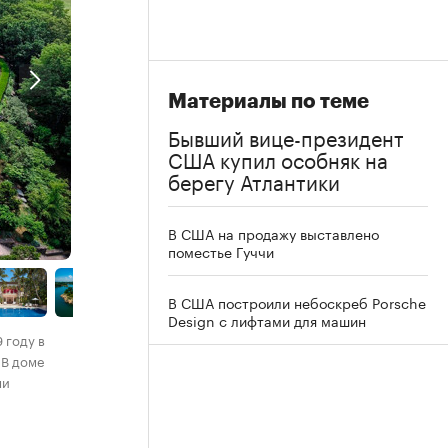
Материалы по теме
Бывший вице-президент
США купил особняк на
берегу Атлантики
В США на продажу выставлено
поместье Гуччи
В США построили небоскреб Porsche
Design с лифтами для машин
 году в
 В доме
ми