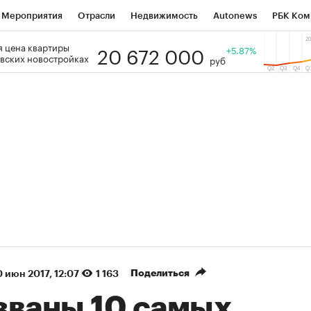
Мероприятия
Отрасли
Недвижимость
Autonews
РБК Ком
20 672 000
 цена квартиры
 РБК
РБК Образование
РБК Курсы
РБК Life
+5.87%
Тренды
Виз
вских новостройках
руб
ь
Крипто
РБК Бизнес-среда
Дискуссионный клуб
Исследо
зета
Спецпроекты СПб
Конференции СПб
Спецпроекты
кономика
Бизнес
Технологии и медиа
Финансы
Рынок на
(+87,41%)
(+30,19%)
 450
АФК «Система» ₽12
Купить
Ку
ПСБ к 29.07.27
прогноз БКС к 15.07.27
Поделиться
 июн 2017, 12:07
1 163
званы 10 самых