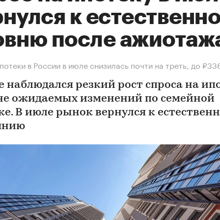
рнулся к естественн
овню после ажиотаж
потеки в России в июле снизилась почти на треть, до ₽33
е наблюдался резкий рост спроса на ип
не ожидаемых изменений по семейной
ке. В июле рынок вернулся к естествен
янию