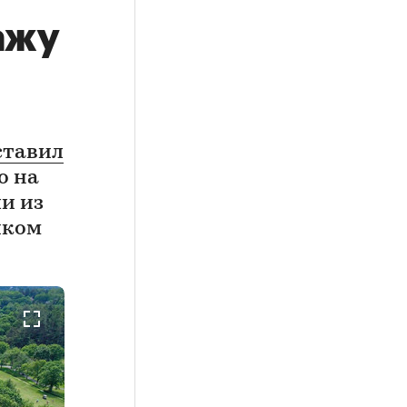
ажу
ставил
о на
и из
иком