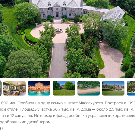
 $90 млн Особняк на одну семью в штате Массачусетс. Построен в 1999
м стиле. Площадь участка 56,7 тыс. кв. м, дома — около 2,5 тыс. кв. м.
лен и 12 санузлов. Интерьер и фасад особняка украшены декоративны
подобранными дизайнером
a)