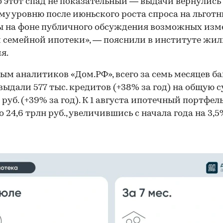
 этот спад не показательный — выдачи вернулись
му уровню после июньского роста спроса на льгот
ы на фоне публичного обсуждения возможных изм
 семейной ипотеки», — пояснили в институте жи
я.
ым аналитиков «Дом.РФ», всего за семь месяцев ба
выдали 577 тыс. кредитов (+38% за год) на общую 
н руб. (+39% за год). К 1 августа ипотечный портфел
 24,6 трлн руб., увеличившись с начала года на 3,5