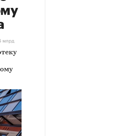
ому
а
6 млрд
отеку
ному