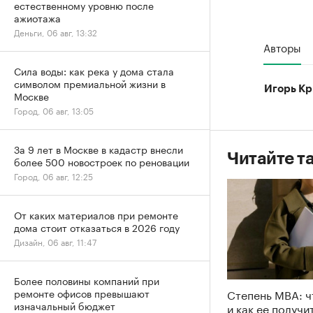
естественному уровню после
ажиотажа
Деньги, 06 авг, 13:32
Авторы
Сила воды: как река у дома стала
символом премиальной жизни в
Игорь Кр
Москве
Город, 06 авг, 13:05
За 9 лет в Москве в кадастр внесли
Читайте т
более 500 новостроек по реновации
Город, 06 авг, 12:25
От каких материалов при ремонте
дома стоит отказаться в 2026 году
Дизайн, 06 авг, 11:47
Более половины компаний при
Степень MBA: ч
ремонте офисов превышают
изначальный бюджет
и как ее получи