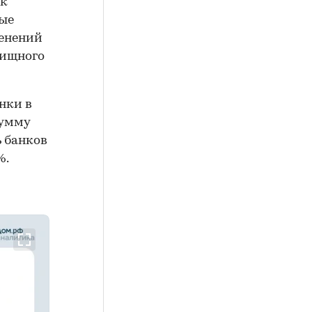
 к
ные
енений
лищного
нки в
сумму
ь банков
%.