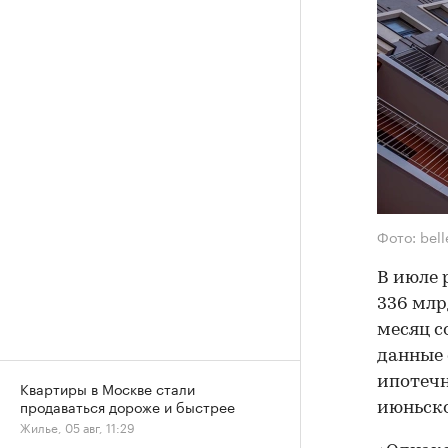
Фото: bel
В июле 
336 млр
месяц с
данные 
ипотечн
Квартиры в Москве стали
продаваться дороже и быстрее
июньско
Жилье, 05 авг, 11:29