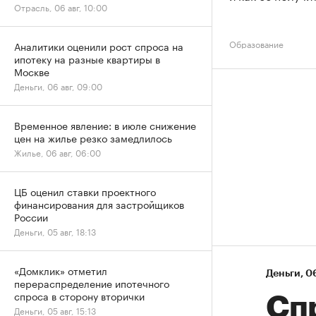
Отрасль, 06 авг, 10:00
Образование
Аналитики оценили рост спроса на
ипотеку на разные квартиры в
Москве
Деньги, 06 авг, 09:00
Временное явление: в июле снижение
цен на жилье резко замедлилось
Жилье, 06 авг, 06:00
ЦБ оценил ставки проектного
финансирования для застройщиков
России
Деньги, 05 авг, 18:13
«Домклик» отметил
Деньги
⁠,
06
перераспределение ипотечного
спроса в сторону вторички
Спр
Деньги, 05 авг, 15:13