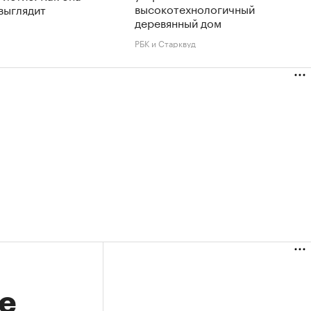
высокотехнологичный
выглядит
деревянный дом
РБК и Старквуд
е