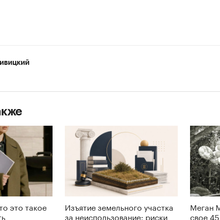
ивицкий
акже
то это такое
Изъятие земельного участка
Меган 
ть
за неиспользование: риски
свое 45