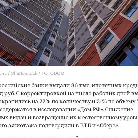
lena / Shutterstock / FOTODOM
российские банки выдали 86 тыс. ипотечных кред
д руб. С корректировкой на число рабочих дней в
ократились на 22% по количеству и 31% по объему.
содержатся в исследовании «Дом.РФ». Снижение
ых выдач и возвращение их к естественному уров
го ажиотажа подтвердили в ВТБ и «Сбере».