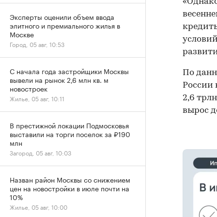
«Однако
весенне
Эксперты оценили объем ввода
элитного и премиального жилья в
кредит
Москве
условий
Город, 05 авг, 10:53
развити
С начала года застройщики Москвы
По данн
вывели на рынок 2,6 млн кв. м
России 
новостроек
2,6 трл
Жилье, 05 авг, 10:11
вырос до
В престижной локации Подмосковья
выставили на торги поселок за ₽190
млн
Загород, 05 авг, 10:03
Назван район Москвы со снижением
цен на новостройки в июле почти на
10%
Жилье, 05 авг, 10:00