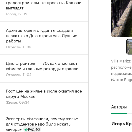
градостроительные проекты. Как они
выглядят
Город, 12:05
Архитекторы и студенты создали
плакаты ко Дню строителя. Лучшие
работы
Отрасль, 11:36
Villa Mariz
Дню строителя — 70: как отмечают
расположен
юбилей и главные рекорды отрасли
недвижим
Отрасль, 11:04
(Фото: Enge
Рост цен на жилье в июле охватил все
округа Москвы
Жилье, 09:34
Авторы
Эксперты объяснили, почему жилье
для студентов надо было искать
Игорь Кр
«вчера»
РАДИО