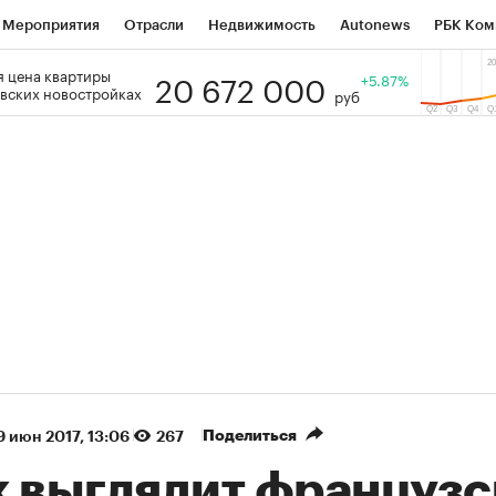
Мероприятия
Отрасли
Недвижимость
Autonews
РБК Ком
20 672 000
 цена квартиры
 РБК
РБК Образование
РБК Курсы
РБК Life
+5.87%
Тренды
Виз
вских новостройках
руб
ь
Крипто
РБК Бизнес-среда
Дискуссионный клуб
Исследо
зета
Спецпроекты СПб
Конференции СПб
Спецпроекты
кономика
Бизнес
Технологии и медиа
Финансы
Рынок на
(+90,36%)
(+34,71%)
5 450
АФК «Система» ₽12
Купить
К
 ПСБ к 29.07.27
прогноз БКС к 15.07.27
Поделиться
9 июн 2017, 13:06
267
к выглядит французс