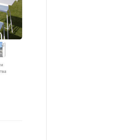
 м
ства