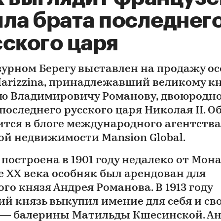
лла брата последнег
сского царя
зурном Берегу выставлен на продажу о
 Marizzina, принадлежавший великому к
ю Владимировичу Романову, двоюродн
последнего русского царя Николая II. О
ится
в блоге международного агентства
ой недвижимости Mansion Global.
построена в 1901 году недалеко от Мона
е XX века особняк был арендован для
го князя Андрея Романова. В 1913 году
ий князь выкупил имение для себя и св
— балерины Матильды Кшесинской. А