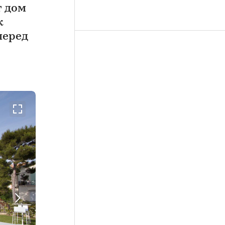
т дом
к
перед