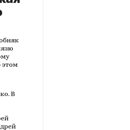
о
собняк
нязю
ому
б этом
ко. В
оей
ндрей