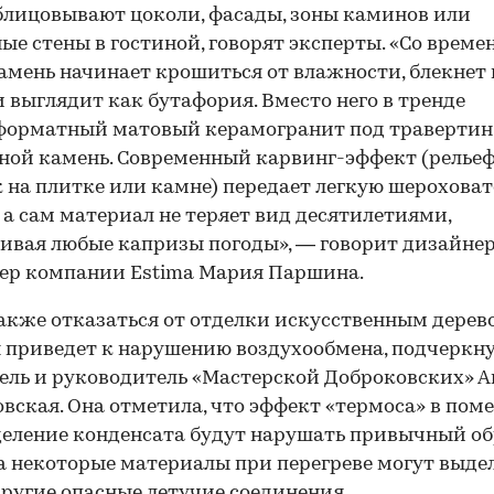
блицовывают цоколи, фасады, зоны каминов или
ые стены в гостиной, говорят эксперты. «Со време
амень начинает крошиться от влажности, блекнет 
и выглядит как бутафория. Вместо него в тренде
орматный матовый керамогранит под травертин,
ной камень. Современный карвинг-эффект (релье
 на плитке или камне) передает легкую шероховат
 а сам материал не теряет вид десятилетиями,
вая любые капризы погоды», — говорит дизайнер
ер компании Estima Мария Паршина.
00:00
/
00:00
акже отказаться от отделки искусственным дерев
 приведет к нарушению воздухообмена, подчеркн
ель и руководитель «Мастерской Доброковских» А
вская. Она отметила, что эффект «термоса» в по
еление конденсата будут нарушать привычный об
а некоторые материалы при перегреве могут выде
другие опасные летучие соединения.