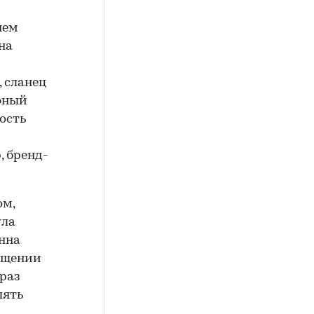
нем
на
 сланец
фный
ость
, бренд-
ом,
ула
нна
мещении
раз
лять