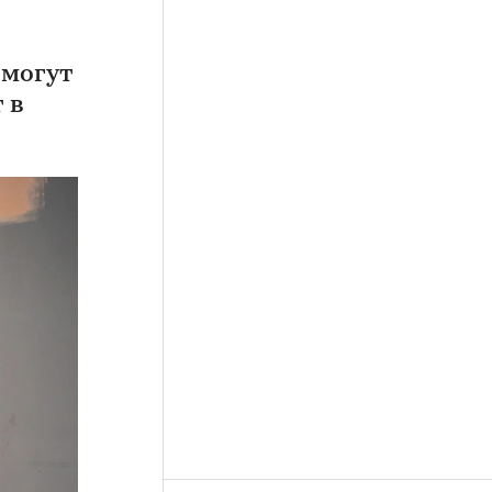
 могут
 в