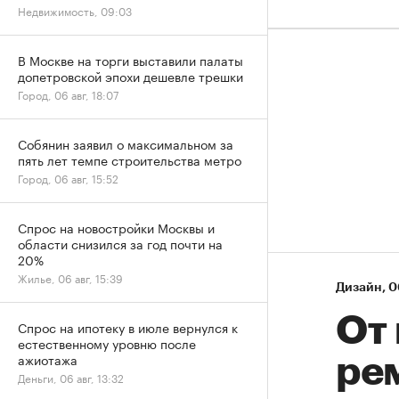
Недвижимость, 09:03
В Москве на торги выставили палаты
допетровской эпохи дешевле трешки
Город, 06 авг, 18:07
Собянин заявил о максимальном за
пять лет темпе строительства метро
Город, 06 авг, 15:52
Спрос на новостройки Москвы и
области снизился за год почти на
20%
Жилье, 06 авг, 15:39
Дизайн
⁠,
0
От
Спрос на ипотеку в июле вернулся к
естественному уровню после
ажиотажа
ре
Деньги, 06 авг, 13:32