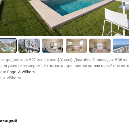
zina продается за €27 млн (около $31 млн). Дом общей площадью 506 кв.
 на участке размером 1,2 тыс. кв. м, приводятся детали на сайте агент
ости
Engel & Völkers
l & Völkers)
ивицкий