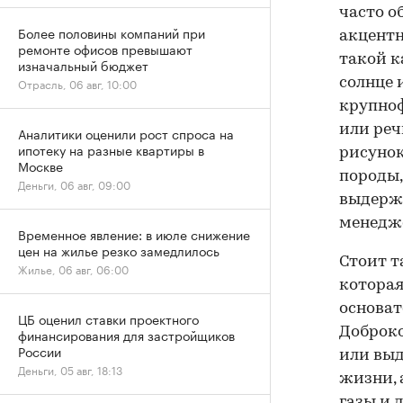
часто о
Более половины компаний при
акцентн
ремонте офисов превышают
такой к
изначальный бюджет
солнце 
Отрасль, 06 авг, 10:00
крупноф
или реч
Аналитики оценили рост спроса на
ипотеку на разные квартиры в
рисунок
Москве
породы,
Деньги, 06 авг, 09:00
выдержи
менедж
Временное явление: в июле снижение
цен на жилье резко замедлилось
Стоит т
Жилье, 06 авг, 06:00
которая
основат
ЦБ оценил ставки проектного
Доброко
финансирования для застройщиков
России
или выд
Деньги, 05 авг, 18:13
жизни, 
газы и 