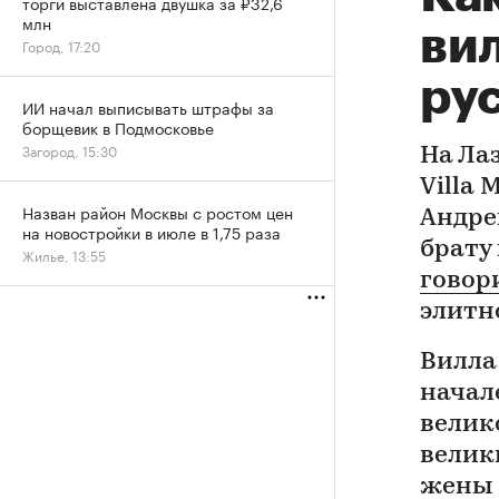
торги выставлена двушка за ₽32,6
млн
ви
Город, 17:20
ру
ИИ начал выписывать штрафы за
борщевик в Подмосковье
Загород, 15:30
На Ла
Villa
Назван район Москвы с ростом цен
Андре
на новостройки в июле в 1,75 раза
брату 
Жилье, 13:55
говор
элитн
Вилла 
начал
велико
велик
жены 