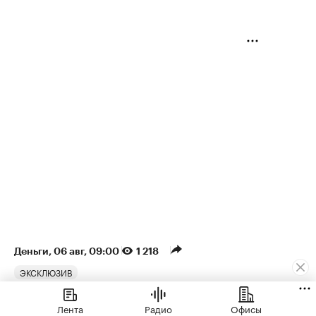
Деньги
⁠,
06 авг, 09:00
1 218
ЭКСКЛЮЗИВ
Аналитики оценили рост
Лента
Радио
Офисы