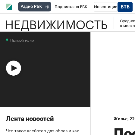
Подписка на РБК
Инвестиции
НЕДВИЖИМОСТЬ
Средняя
Спорт
Школа управления РБК
РБК 
в моско
Стиль
Крипто
РБК Бизнес-среда
Прямой эфир
Спецпроекты СПб
Конференции СПб
Технологии и медиа
Финансы
Рыно
Лента новостей
Жилье
⁠,
22
Что такое клейстер для обоев и как
По