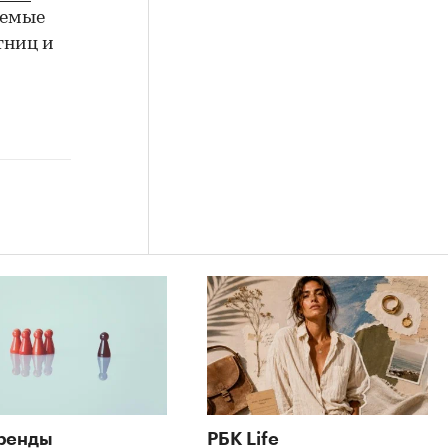
яемые
тниц и
ренды
РБК Life