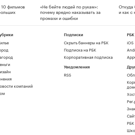
 10 фильмов
«Не бейте людей по рукам»:
Откуда
больших
почему вредно наказывать за
и как с
промахи и ошибки
убрики
Подписки
РБК
илье
Скрыть баннеры на РБК
iOS
ород
Подписка на РБК
And
агород
Корпоративная подписка
AppG
еньги
Уведомления
Дру
изайн
RSS
Обл
нения
Кор
овости компаний
дом
ом
Хос
Рег
Зна
Сайт
РБК
Шко