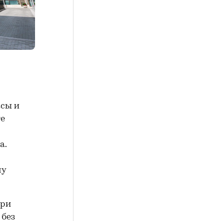
ксы и
те
а.
му
При
 без