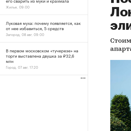
его сварить из муки и крахмала
Жилье, 09:00
Ло
эл
Луковая муха: почему появляется, как
от нее избавиться, 5 средств
Загород, 08 авг, 09:00
Стоим
апарт
В первом московском «тучерезе» на
торги выставлена двушка за ₽32,6
млн
Город, 07 авг, 17:20