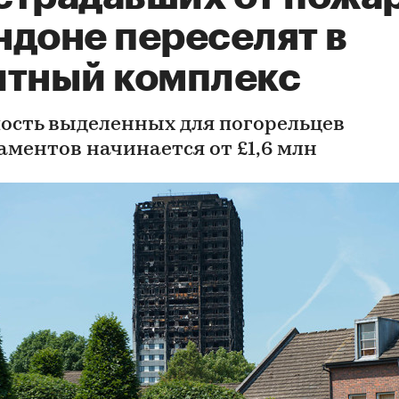
ндоне переселят в
итный комплекс
ость выделенных для погорельцев
аментов начинается от £1,6 млн