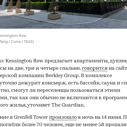
ensington Row
Tang / Zuma / TASS)
с Kensington Row предлагает апартаменты, дупле
cы на две, три и четыре спальни,
говорится
на сай
ерской компании Berkley Group. В комплексе
уточно дежурит консьерж, есть бассейн, сауна и сп
тно, смогут ли переселенцы пользоваться этими
ми, так как они обычно не включаются в програм
ого жилья, уточняет The Guardian.
ние в Grenfell Tower
произошло
в ночь на 14 июня. 
погибли
более 70 человек, еще не менее 58
пропали