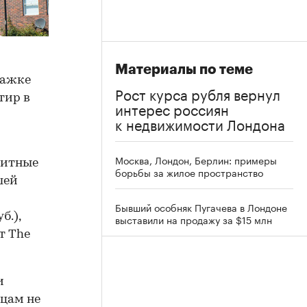
Материалы по теме
тажке
Рост курса рубля вернул
тир в
интерес россиян
к недвижимости Лондона
Москва, Лондон, Берлин: примеры
элитные
борьбы за жилое пространство
шей
Бывший особняк Пугачева в Лондоне
б.),
выставили на продажу за $15 млн
т The
и
нцам не