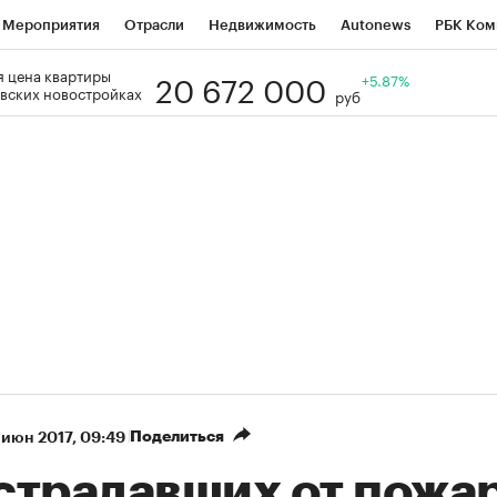
Мероприятия
Отрасли
Недвижимость
Autonews
РБК Ком
20 672 000
 цена квартиры
Образование
РБК Курсы
РБК Life
Тренды
+5.87%
Визионеры
Н
вских новостройках
руб
Дискуссионный клуб
Исследования
Кредитные рейтинги
Фр
Спецпроекты
Проверка контрагентов
Политика
Экономи
к наличной валюты
Поделиться
 июн 2017, 09:49
страдавших от пожар