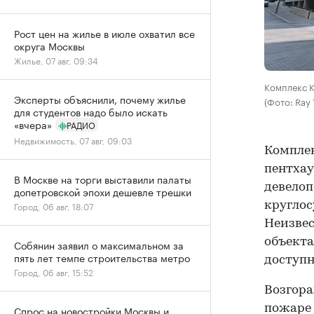
Рост цен на жилье в июле охватил все
округа Москвы
Жилье, 07 авг, 09:34
Комплекс K
Эксперты объяснили, почему жилье
(Фото: Ray 
для студентов надо было искать
«вчера»
РАДИО
Недвижимость, 07 авг, 09:03
Комплек
пентхау
В Москве на торги выставили палаты
девелоп
допетровской эпохи дешевле трешки
круглос
Город, 06 авг, 18:07
Неизвес
объекта
Собянин заявил о максимальном за
пять лет темпе строительства метро
доступн
Город, 06 авг, 15:52
Возгора
пожаре
Спрос на новостройки Москвы и