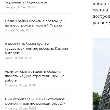
борщевик в Подмосковье
придетс
Загород, 07 авг, 15:30
муницип
дострои
Назван район Москвы с ростом цен
раннему
на новостройки в июле в 1,75 раза
Жилье, 07 авг, 13:55
В Москве выбрали лучшие
градостроительные проекты. Как они
выглядят
Город, 07 авг, 12:05
Архитекторы и студенты создали
плакаты ко Дню строителя. Лучшие
работы
Отрасль, 07 авг, 11:36
Дню строителя — 70: как отмечают
юбилей и главные рекорды отрасли
Отрасль, 07 авг, 11:04