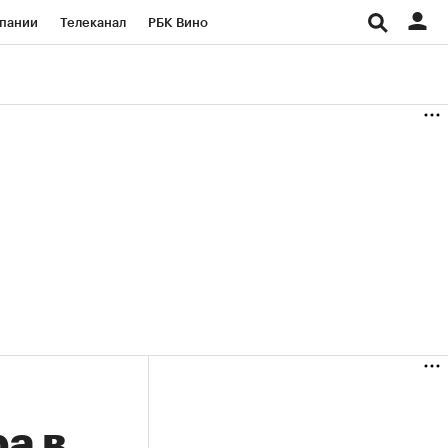
пании
Телеканал
РБК Вино
ациональные проекты
Город
аншизы
Газета
ка
Бизнес
а в