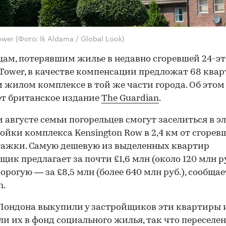
Tower
(Фото: Ik Aldama / Global Look)
ам, потерявшим жилье в недавно сгоревшей 24-э
l Tower, в качестве компенсации предложат 68 квар
 жилом комплексе в той же части города. Об этом
т британское издание
The Guardian
.
и августе семьи погорельцев смогут заселиться в 
ойки комплекса Kensington Row в 2,4 км от сгорев
ажки. Самую дешевую из выделенных квартир
щик предлагает за почти £1,6 млн (около 120 млн ру
орогую — за £8,5 млн (более 640 млн руб.), сообщае
n.
Лондона выкупили у застройщиков эти квартиры 
и их в фонд социального жилья, так что переселе