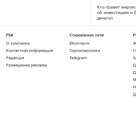
Кто правит миром:
об инвестициях и 
деньгах
РБК
Социальные сети
Р
О компании
ВКонтакте
Ж
Контактная информация
Одноклассники
Г
Редакция
Telegram
З
Размещение рекламы
Д
Д
М
Н
Д