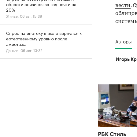
области снизился за год почти на
вести
. 
20%
облицов
Жилье, 06 авг, 15:39
систем
Спрос на ипотеку в июле вернулся к
естественному уровню после
Авторы
ажиотажа
Деньги, 06 авг, 13:32
Игорь Кр
РБК Стиль