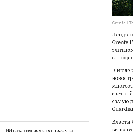
Grenfell 
Лондонц
Grenfel
элитном
сообщае
В июле 
новостр
многоэт
застрой
самую д
Guardia
Власти 
ИИ начал выписывать штрафы за
включил