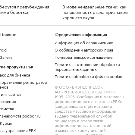
 берутся предубеждения
В моде неидеальные ткани: как
 ними бороться
поношенность стала признаком
хорошего вкуса
 Новости
Юридическая информация
Информация об ограничениях
roid
О соблюдении авторских прав
allery
Пользовательское соглашение
Политика в отношении обработки
гие продукты РБК
персональных данных
ако для бизнеса
Политика обработки файлов cookie
поративный регистратор
енов
© ООО «БИЗНЕСПРЕСС»,
АО «РОСБИЗНЕСКОНСАЛТИНГ»,
тинг сайтов
1995–2026
. Сообщения и материалы
.решения
информационного агентства «РБК»
(свидетельство о регистрации
комства
средства массовой информации
 знакомств podbor.ru
выдано Федеральной службой
по надзору в сфере связи,
 Курсы
информационных технологий
ла управления РБК
и массовых коммуникаций
(Роскомнадзор) 09.12.2015 за номером