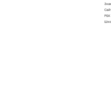
Зна
Сайт
РБК
Шко