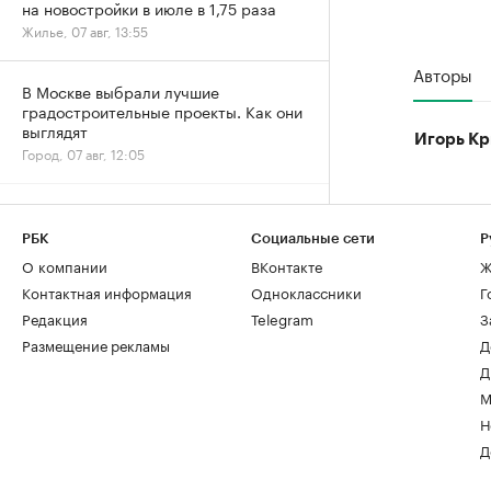
на новостройки в июле в 1,75 раза
Жилье, 07 авг, 13:55
Авторы
В Москве выбрали лучшие
градостроительные проекты. Как они
выглядят
Игорь Кр
Город, 07 авг, 12:05
Архитекторы и студенты создали
плакаты ко Дню строителя. Лучшие
РБК
Социальные сети
Р
работы
О компании
ВКонтакте
Ж
Отрасль, 07 авг, 11:36
Контактная информация
Одноклассники
Г
Редакция
Telegram
З
Дню строителя — 70: как отмечают
Размещение рекламы
Д
юбилей и главные рекорды отрасли
Д
Отрасль, 07 авг, 11:04
М
Н
Рост цен на жилье в июле охватил все
Д
округа Москвы
Жилье, 07 авг, 09:34