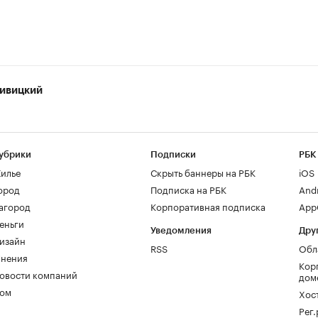
ивицкий
убрики
Подписки
РБК
илье
Скрыть баннеры на РБК
iOS
ород
Подписка на РБК
And
агород
Корпоративная подписка
AppG
еньги
Уведомления
Дру
изайн
RSS
Обл
нения
Кор
овости компаний
дом
ом
Хос
Рег