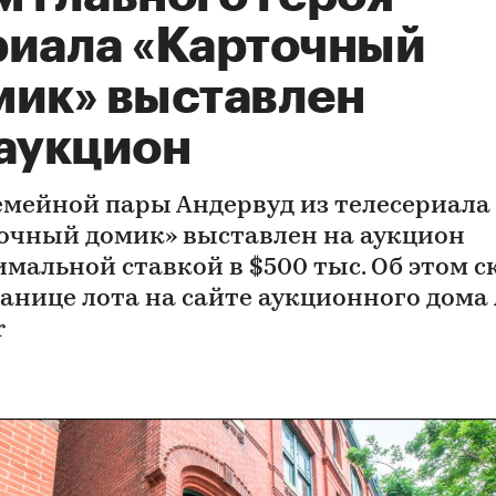
риала «Карточный
мик» выставлен
 аукцион
емейной пары Андервуд из телесериала
очный домик» выставлен на аукцион
имальной ставкой в $500 тыс. Об этом с
ранице лота на сайте аукционного дома 
r