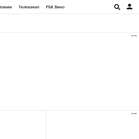
пании
Телеканал
РБК Вино
ациональные проекты
Город
аншизы
Газета
ка
Бизнес