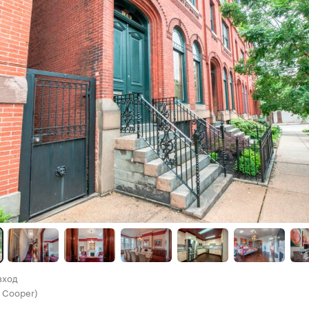
вход
x Cooper)