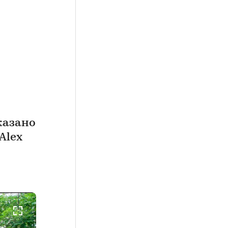
казано
Alex