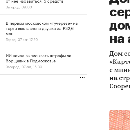
от нее избавиться, 5 средств
Загород, 09:00
се
до
В первом московском «тучерезе» на
торги выставлена двушка за ₽32,6
млн
на
Город, 07 авг, 17:20
Дом с
ИИ начал выписывать штрафы за
борщевик в Подмосковье
«Карт
Загород, 07 авг, 15:30
с мин
на ст
Coope