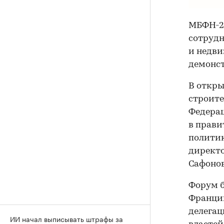
МБФН-20
сотрудн
и недви
демонст
В откры
строите
Федерац
в прави
политик
директо
Сафонов
Форум б
Франции
делегац
ИИ начал выписывать штрафы за