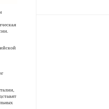
м
ическая
сии.
сийской
ег
талии,
едставят
альных