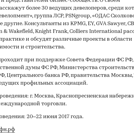
 и представителей бизнес-сообществ. О своем
асскажут более 30 ведущих девелоперов, среди ко
евелопмент», группа ЛСР, PSNgroup, «ОДАС Сколков
е другие. Консультанты из KPMG, EY, GVA Sawyer, CBR
& Wakefield, Knight Frank, Colliers International ра
 практике и обсудят различные проекты в области
мости и строительства.
роходит при поддержке Совета Федерации ФС РФ,
ственной думы ФС РФ, Министерства строительст
Ф, Центрального банка РФ, правительства Москвы
ведущих профильных ассоциаций.
роведения: г. Москва, Краснопресненская набережна
еждународной торговли.
оведения: 20–22 июня 2017 года.
фн.рф