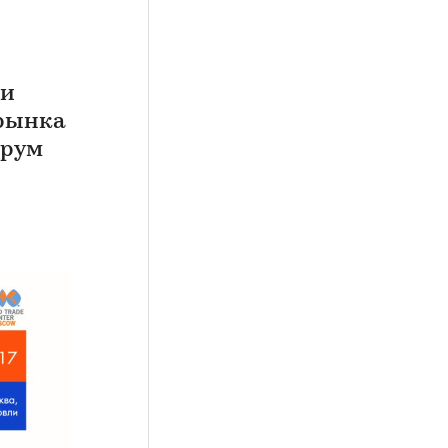
ли
 рынка
орум