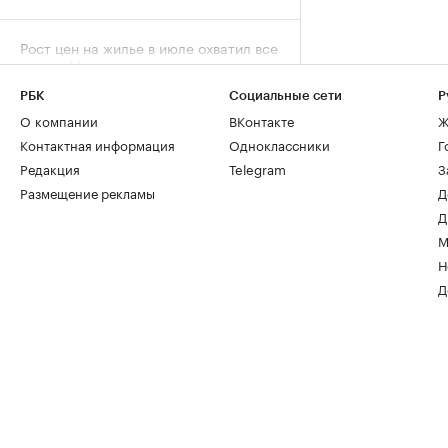
Рост цен на жилье в июле охватил все
округа Москвы
Жилье, 07 авг, 09:34
РБК
Социальные сети
Р
О компании
ВКонтакте
Ж
Эксперты объяснили, почему жилье
Контактная информация
Одноклассники
Г
для студентов надо было искать
Редакция
Telegram
З
«вчера»
РАДИО
Размещение рекламы
Д
Недвижимость, 07 авг, 09:03
Д
М
В Москве на торги выставили палаты
Н
допетровской эпохи дешевле трешки
Д
Город, 06 авг, 18:07
Собянин заявил о максимальном за
пять лет темпе строительства метро
Город, 06 авг, 15:52
Спрос на новостройки Москвы и