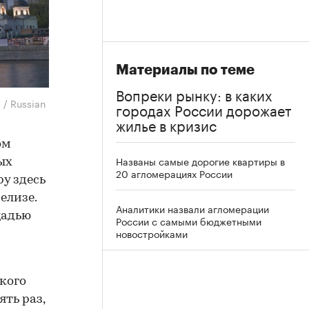
Материалы по теме
Вопреки рынку: в каких
 / Russian
городах России дорожает
жилье в кризис
ом
Названы самые дорогие квартиры в
ых
20 агломерациях России
у здесь
елизе.
Аналитики назвали агломерации
щадью
России с самыми бюджетными
новостройками
кого
ть раз,