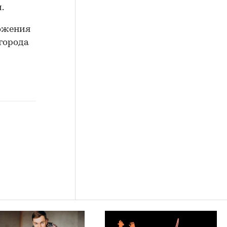
.
ожения
города