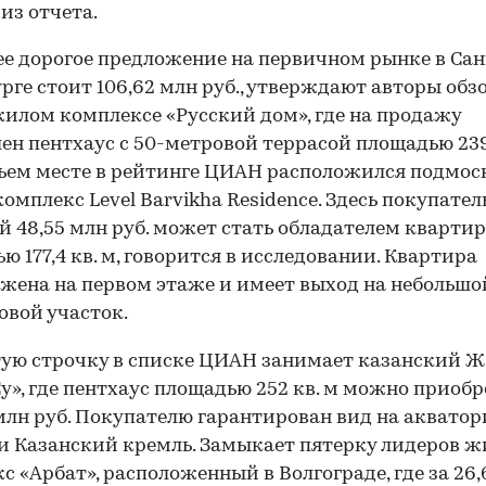
 из отчета.
е дорогое предложение на первичном рынке в Сан
рге стоит 106,62 млн руб., утверждают авторы обзо
жилом комплексе «Русский дом», где на продажу
ен пентхаус с 50-метровой террасой площадью 239,
ьем месте в рейтинге ЦИАН расположился подмо
омплекс Level Barvikha Residence. Здесь покупател
й 48,55 млн руб. может стать обладателем кварти
ю 177,4 кв. м, говорится в исследовании. Квартира
жена на первом этаже и имеет выход на небольшо
вой участок.
ую строчку в списке ЦИАН занимает казанский 
у», где пентхаус площадью 252 кв. м можно приоб
 млн руб. Покупателю гарантирован вид на аквато
и Казанский кремль. Замыкает пятерку лидеров 
с «Арбат», расположенный в Волгограде, где за 26,