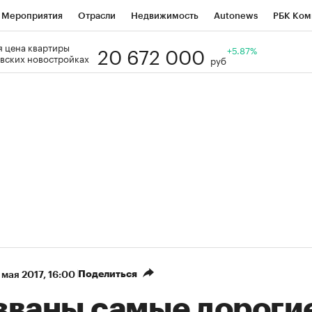
Мероприятия
Отрасли
Недвижимость
Autonews
РБК Ком
20 672 000
 цена квартиры
Образование
РБК Курсы
РБК Life
Тренды
+5.87%
Визионеры
Н
вских новостройках
руб
Дискуссионный клуб
Исследования
Кредитные рейтинги
Фр
Спецпроекты
Проверка контрагентов
Политика
Экономи
к наличной валюты
Поделиться
 мая 2017, 16:00
званы самые дороги