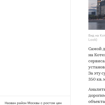
Вид на Ко
Look)
Самой д
на Коте
сервиса
установ
За эту 
350 кв.
Аналит
дорогим
объекта
Назван район Москвы с ростом цен