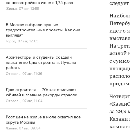
на новостройки в июле в 1,75 раза
следует
Жилье, 07 авг, 13:55
Наиболе
Петербу
В Москве выбрали лучшие
градостроительные проекты. Как они
идет о 
выглядят
выставл
Город, 07 авг, 12:05
На трет
жилой к
Архитекторы и студенты создали
с суммо
плакаты ко Дню строителя. Лучшие
работы
площадь
Отрасль, 07 авг, 11:36
располо
придомо
Дню строителя — 70: как отмечают
юбилей и главные рекорды отрасли
Четверт
Отрасль, 07 авг, 11:04
«КазанС
за 29,9
Рост цен на жилье в июле охватил все
Казани 
округа Москвы
комплек
Жилье, 07 авг, 09:34