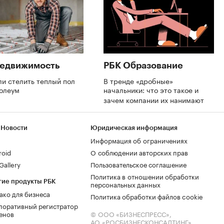
Недвижимость
РБК Образование
и стелить теплый пол
В тренде «дробные»
нолеум
начальники: что это такое и
зачем компании их нанимают
 Новости
Юридическая информация
Информация об ограничениях
roid
О соблюдении авторских прав
allery
Пользовательское соглашение
Политика в отношении обработки
гие продукты РБК
персональных данных
ако для бизнеса
Политика обработки файлов cookie
поративный регистратор
енов
© ООО «БИЗНЕСПРЕСС»,
АО «РОСБИЗНЕСКОНСАЛТИНГ»,