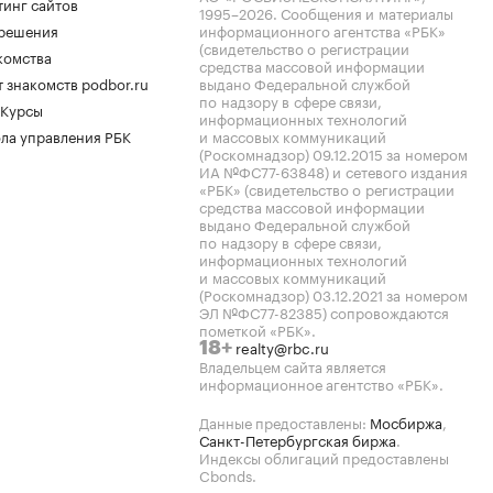
тинг сайтов
1995–2026
. Сообщения и материалы
.решения
информационного агентства «РБК»
(свидетельство о регистрации
комства
средства массовой информации
 знакомств podbor.ru
выдано Федеральной службой
по надзору в сфере связи,
 Курсы
информационных технологий
ла управления РБК
и массовых коммуникаций
(Роскомнадзор) 09.12.2015 за номером
ИА №ФС77-63848) и сетевого издания
«РБК» (свидетельство о регистрации
средства массовой информации
выдано Федеральной службой
по надзору в сфере связи,
информационных технологий
и массовых коммуникаций
(Роскомнадзор) 03.12.2021 за номером
ЭЛ №ФС77-82385) сопровождаются
пометкой «РБК».
realty@rbc.ru
18+
Владельцем сайта является
информационное агентство «РБК».
Данные предоставлены:
Мосбиржа
,
Санкт-Петербургская биржа
.
Индексы облигаций предоставлены
Cbonds.