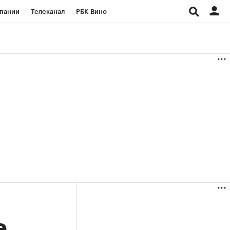
пании
Телеканал
РБК Вино
ациональные проекты
Город
аншизы
Газета
ка
Бизнес
е