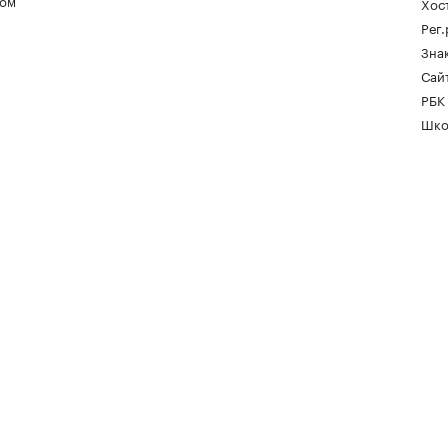
ом
Хос
Рег
Зна
Сайт
РБК
Шко