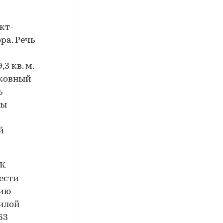
кт-
ра. Речь
3 кв. м.
сковный
ь
ры
й
ЖК
рести
рию
жилой
63