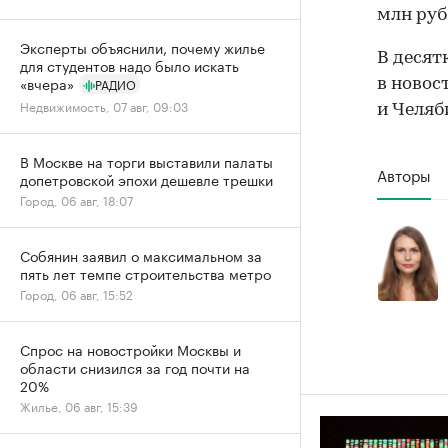
млн руб
Эксперты объяснили, почему жилье
В деся
для студентов надо было искать
«вчера»
РАДИО
в новос
Недвижимость, 07 авг, 09:03
и Челяб
В Москве на торги выставили палаты
Авторы
допетровской эпохи дешевле трешки
Город, 06 авг, 18:07
Собянин заявил о максимальном за
пять лет темпе строительства метро
Город, 06 авг, 15:52
Спрос на новостройки Москвы и
области снизился за год почти на
20%
Жилье, 06 авг, 15:39