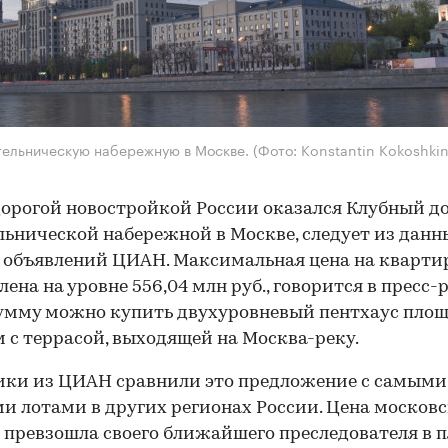
тельническую набережную в Москве.
(Фото: Konstantin Kokoshkin
орогой новостройкой России оказался Клубный д
льнической набережной в Москве, следует из данн
 объявлений ЦИАН. Максимальная цена на квартир
лена на уровне 556,04 млн руб., говорится в пресс-р
сумму можно купить двухуровневый пентхаус пло
 м с террасой, выходящей на Москва-реку.
ики из ЦИАН сравнили это предложение с самыми
и лотами в других регионах России. Цена московс
 превзошла своего ближайшего преследователя в пя