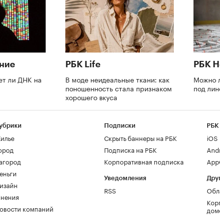
ние
РБК Life
РБК 
ет ли ДНК на
В моде неидеальные ткани: как
Можно л
поношенность стала признаком
под ли
хорошего вкуса
убрики
Подписки
РБК
илье
Скрыть баннеры на РБК
iOS
ород
Подписка на РБК
And
агород
Корпоративная подписка
AppG
еньги
Уведомления
Дру
изайн
RSS
Обл
нения
Кор
овости компаний
дом