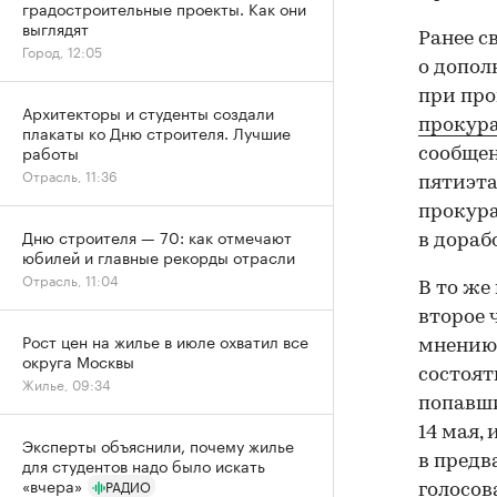
градостроительные проекты. Как они
выглядят
Ранее с
Город, 12:05
о допо
при про
Архитекторы и студенты создали
прокур
плакаты ко Дню строителя. Лучшие
работы
сообщен
Отрасль, 11:36
пятиэта
прокура
Дню строителя — 70: как отмечают
в дораб
юбилей и главные рекорды отрасли
Отрасль, 11:04
В то же
второе 
Рост цен на жилье в июле охватил все
мнению 
округа Москвы
состоят
Жилье, 09:34
попавши
14 мая,
Эксперты объяснили, почему жилье
в предв
для студентов надо было искать
«вчера»
РАДИО
голосов