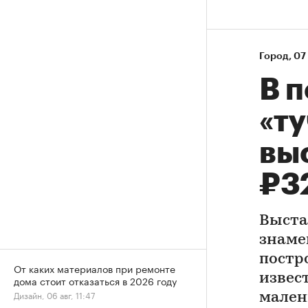
Город
⁠,
07 
В 
«ту
вы
₽3
Выста
знаме
постр
От каких материалов при ремонте
извес
дома стоит отказаться в 2026 году
Дизайн, 06 авг, 11:47
мален