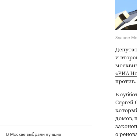
Здание М
Депутат
и второ
москвич
«РИА Н
против.
В суббо
Сергей
который
домов, 
законоп
В Москве выбрали лучшие
о ренов