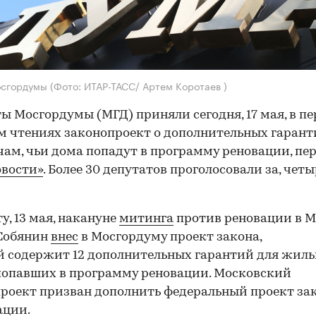
осгордумы
(Фото: ИТАР-ТАСС/ Артем Коротаев )
ы Мосгордумы (МГД) приняли сегодня, 17 мая, в п
м чтениях законопроект о дополнительных гарант
ам, чьи дома попадут в программу реновации, пе
овости»
. Более 30 депутатов проголосовали за, чет
ту, 13 мая, накануне
митинга
против реновации в М
 Собянин
внес
в Мосгордуму проект закона,
 содержит 12 дополнительных гарантий для жиль
попавших в программу реновации. Московский
роект призван дополнить федеральный проект за
ации.