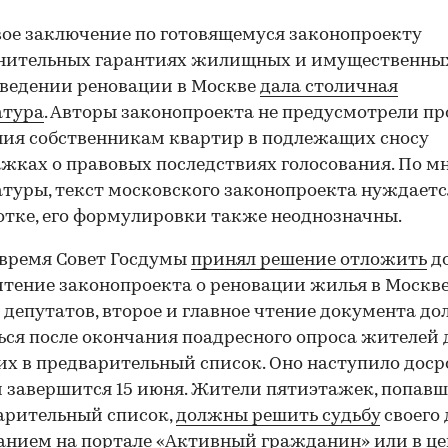
вое заключение по готовящемуся законопроекту
лнительных гарантиях жилищных и имущественны
ведении реновации в Москве
дала столичная
атура
. Авторы законопроекта не предусмотрели п
ия собственникам квартир в подлежащих сносу
жках о правовых последствиях голосования. По 
туры, текст московского законопроекта нуждаетс
отке, его формулировки также неоднозначны.
 время Совет Госдумы
принял решение отложить
до
чтение законопроекта о реновации жилья в Москве
депутатов, второе и главное чтение документа д
ься после окончания поадресного опроса жителей 
х в предварительный список. Оно наступило доср
 и завершится 15 июня. Жители пятиэтажек, попав
арительный список,
должны решить судьбу
своего
анием на портале «Активный гражданин» или в це