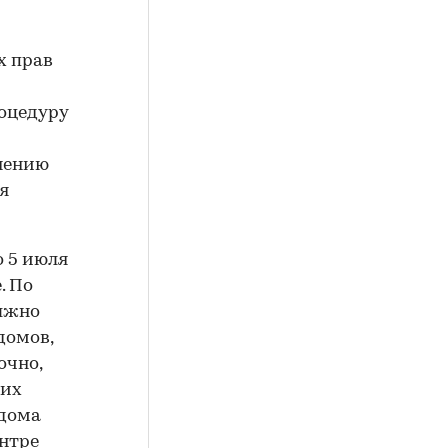
х прав
роцедуру
мнению
я
 5 июля
. По
олжно
домов,
очно,
ших
 дома
нтре