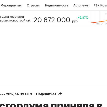
Мероприятия
Отрасли
Недвижимость
Autonews
РБК Ком
20 672 000
 цена квартиры
 РБК
РБК Образование
РБК Курсы
РБК Life
+5.87%
Тренды
Виз
вских новостройках
руб
ь
Крипто
РБК Бизнес-среда
Дискуссионный клуб
Исследо
зета
Спецпроекты СПб
Конференции СПб
Спецпроекты
кономика
Бизнес
Технологии и медиа
Финансы
Рынок на
(+39,15%)
(+31,18%)
АТЭК ₽1 400
«Русагро» ₽120
Купить
ноз SberCIB к 27.07.27
прогноз ПСБ к 26.07.27
Поделиться
мая 2017, 14:09
9
сгордума приняла в