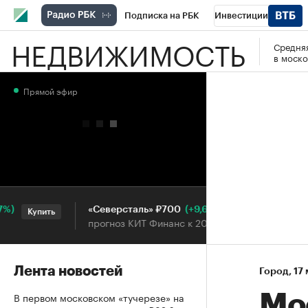
Подписка на РБК
Инвестиции
НЕДВИЖИМОСТЬ
Средняя
РБК Вино
Спорт
Школа управления
в моско
Национальные проекты
Город
Стил
Прямой эфир
Кредитные рейтинги
Франшизы
Га
Проверка контрагентов
Политика
Э
(+9,68%)
«Северсталь» ₽700
НОВ
Купить
Купить
прогноз КИТ Финанс к 20.07.27
прог
Лента новостей
Город
⁠,
17 
В первом московском «тучерезе» на
Мо