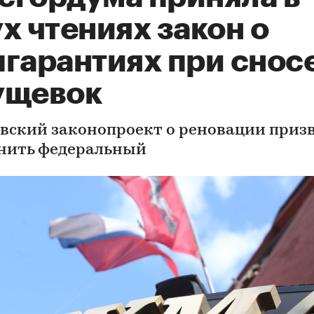
х чтениях закон о
пгарантиях при снос
ущевок
вский законопроект о реновации приз
нить федеральный