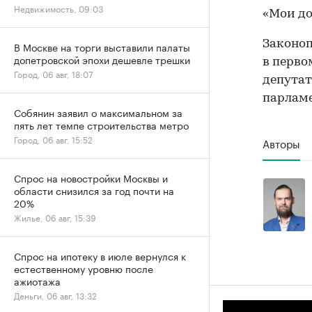
Недвижимость, 09:03
«Мои д
Законоп
В Москве на торги выставили палаты
допетровской эпохи дешевле трешки
в перво
Город, 06 авг, 18:07
депутат
парлам
Собянин заявил о максимальном за
пять лет темпе строительства метро
Город, 06 авг, 15:52
Авторы
Спрос на новостройки Москвы и
области снизился за год почти на
20%
Жилье, 06 авг, 15:39
Спрос на ипотеку в июле вернулся к
естественному уровню после
ажиотажа
Деньги, 06 авг, 13:32