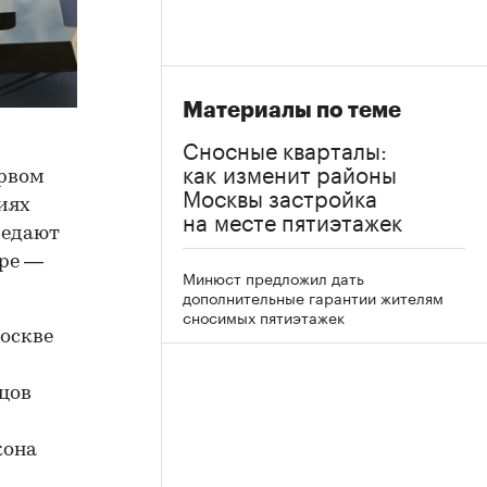
Материалы по теме
Сносные кварталы:
как изменит районы
ервом
Москвы застройка
иях
на месте пятиэтажек
редают
ыре —
Минюст предложил дать
дополнительные гарантии жителям
сносимых пятиэтажек
оскве
цов
кона