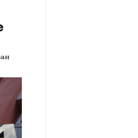
е
ван