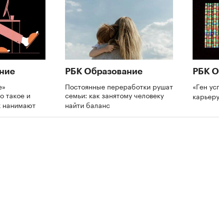
ние
РБК Образование
РБК О
е»
Постоянные переработки рушат
«Ген ус
о такое и
семьи: как занятому человеку
карьеру
х нанимают
найти баланс