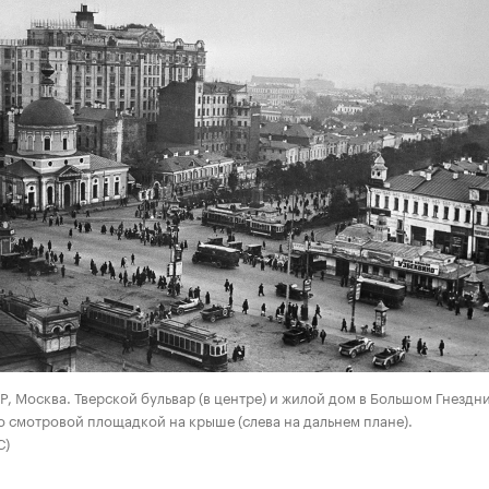
00:00
/
00:00
СР, Москва. Тверской бульвар (в центре) и жилой дом в Большом Гнезд
о смотровой площадкой на крыше (слева на дальнем плане).
С)