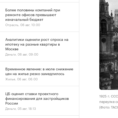
Более половины компаний при
ремонте офисов превышают
изначальный бюджет
Отрасль, 06 авг, 10:00
Аналитики оценили рост спроса на
ипотеку на разные квартиры в
Москве
Деньги, 06 авг, 09:00
Временное явление: в июле снижение
цен на жилье резко замедлилось
Жилье, 06 авг, 06:00
ЦБ оценил ставки проектного
1925 г. СС
финансирования для застройщиков
переулке с
России
(Фото: ТАС
Деньги, 05 авг, 18:13