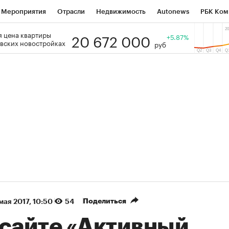
Мероприятия
Отрасли
Недвижимость
Autonews
РБК Ком
20 672 000
 цена квартиры
 РБК
РБК Образование
РБК Курсы
РБК Life
+5.87%
Тренды
Виз
вских новостройках
руб
ь
Крипто
РБК Бизнес-среда
Дискуссионный клуб
Исследо
зета
Спецпроекты СПб
Конференции СПб
Спецпроекты
кономика
Бизнес
Технологии и медиа
Финансы
Рынок на
(+88,32%)
(+33,05%)
 450
АФК «Система» ₽12
Купить
К
ПСБ к 29.07.27
прогноз БКС к 15.07.27
Поделиться
 мая 2017, 10:50
54
 сайте «Активный