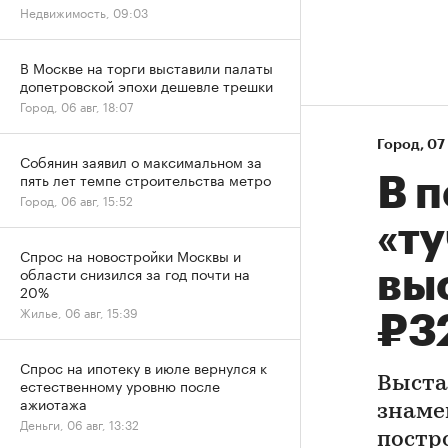
Недвижимость, 09:03
В Москве на торги выставили палаты
допетровской эпохи дешевле трешки
Город, 06 авг, 18:07
Город
⁠,
07 
Собянин заявил о максимальном за
пять лет темпе строительства метро
В 
Город, 06 авг, 15:52
«ту
Спрос на новостройки Москвы и
области снизился за год почти на
вы
20%
Жилье, 06 авг, 15:39
₽3
Спрос на ипотеку в июле вернулся к
Выста
естественному уровню после
ажиотажа
знаме
Деньги, 06 авг, 13:32
постр