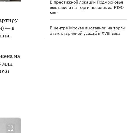
В престижной локации Подмосковья
выставили на торги поселок за ₽190
млн
артиру
В центре Москве выставили на торги
н) — в
этаж старинной усадьбы XVIII века
ния,
ожена на
6 млн
2026