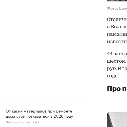
Фото: Вал
Столич
в Больш
памятни
известн
44-метр
шестом 
руб. Ит
года.
Про п
От каких материалов при ремонте
дома стоит отказаться в 2026 году
Дизайн, 06 авг, 11:47