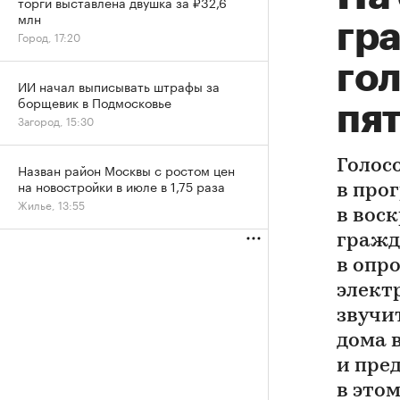
торги выставлена двушка за ₽32,6
млн
гр
Город, 17:20
го
ИИ начал выписывать штрафы за
борщевик в Подмосковье
пя
Загород, 15:30
Голос
Назван район Москвы с ростом цен
на новостройки в июле в 1,75 раза
в про
Жилье, 13:55
в воск
гражд
в опр
элект
звучи
дома 
и пре
в это