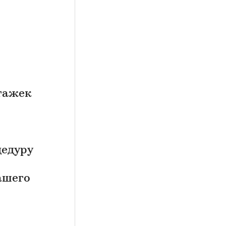
тажек
цедуру
ашего