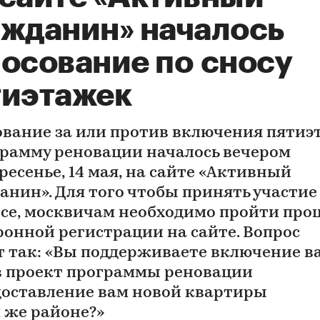
ажданин» началось
лосование по сносу
тиэтажек
ование за или против включения пятиэ
грамму реновации началось вечером
ресенье, 14 мая, на сайте «Активный
анин». Для того чтобы принять участие
осе, москвичам необходимо пройти про
ронной регистрации на сайте. Вопрос
т так: «Вы поддерживаете включение в
в проект программы реновации
доставление вам новой квартиры
м же районе?»