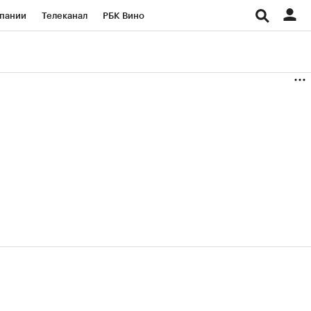
пании
Телеканал
РБК Вино
ациональные проекты
Город
аншизы
Газета
ка
Бизнес