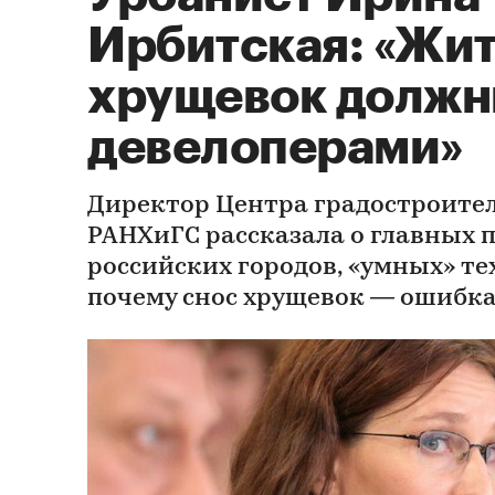
Ирбитская: «Жи
хрущевок должн
девелоперами»
Директор Центра градостроите
РАНХиГС рассказала о главных 
российских городов, «умных» тех
почему снос хрущевок — ошибк