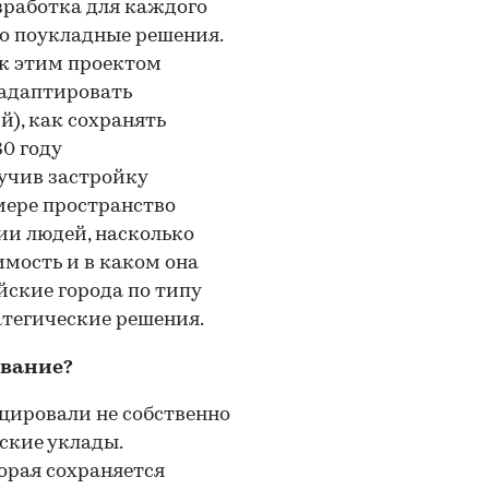
зработка для каждого
го поукладные решения.
ак этим проектом
 адаптировать
й), как сохранять
30 году
учив застройку
 мере пространство
ии людей, насколько
мость и в каком она
ские города по типу
атегические решения.
ование?
цировали не собственно
ские уклады.
орая сохраняется