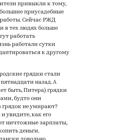
ители привыкли к тому,
небольшие приусадебные
 работы. Сейчас РЖД
и в тех людях больше
огут работать
изнь работали сутки
адаптироваться к другому
родские грядки стали
пятнадцати назад. А
жет быть, Питера) грядки
ами, будто они
з грядок не умирают?
и увидите, как его
ют ничтожные зарплаты,
копить деньги.
дански довольно