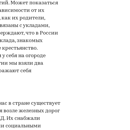
етий. Может показаться
зависимости от их
 как их родители,
вязаны с укладами,
ерждают, что в России
уклада, знакомых
 крестьянство.
у себя на огороде
гии мы взяли два
ыражают себя
ас в стране существует
я возле железных дорог
ЖД. Их снабжали
ми социальными