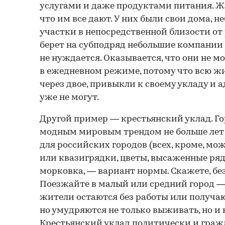
услугами и даже продуктами питания. Ж
что им все дают. У них были свои дома, 
участки в непосредственной близости от
берет на субподряд небольшие компании 
не нуждается. Оказывается, что они не м
в ежедневном режиме, потому что всю ж
через двое, привыкли к своему укладу и 
уже не могут.
Другой пример — крестьянский уклад. Го
модным мировым трендом не больше лет 
для российских городов (всех, кроме, мо
или квазигрядки, цветы, высаженные ряд
морковка, — вариант нормы. Скажете, бе
Поезжайте в малый или средний город — 
жители остаются без работы или получа
но умудряются не только выживать, но и 
Крестьянский уклад политически и граж