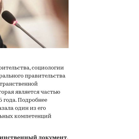
оительства, социологии
рального правительства
странственной
орая является частью
5 года. Подробнее
зала один из его
льных компетенций
динственный документ,