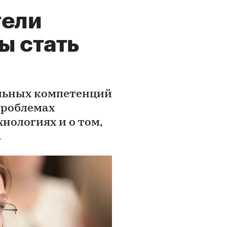
тели
ы стать
льных компетенций
проблемах
нологиях и о том,
а