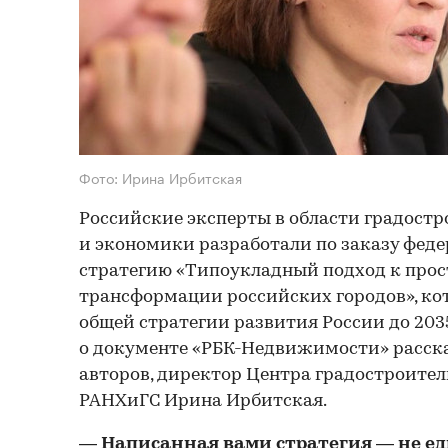
Фото: Ирина Ирбитская
Российские эксперты в области градостр
и экономики разработали по заказу феде
стратегию «Типоукладный подход к про
трансформации российских городов», кот
общей стратегии развития России до 203
о документе «РБК-Недвижимости» расска
авторов, директор Центра градостроите
РАНХиГС Ирина Ирбитская.
— Написанная вами стратегия — не е