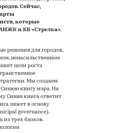
родов. Сейчас,
дарты
нств, которые
АИЖК и КБ «Стрелка».
е решения для городов,
ном, ненасильственном
авит цели роста
странственное
стратегии. Мы создаем
Синюю книгу мэра. На
у Синяя книга ответит
ига ляжет в основу
cipal governance).
 из трех блоков.
пологии