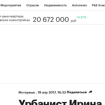
Мероприятия
Отрасли
Недвижимость
Autonews
РБК Ком
20 672 000
 цена квартиры
Образование
РБК Курсы
РБК Life
Тренды
+5.87%
Визионеры
Н
вских новостройках
руб
Дискуссионный клуб
Исследования
Кредитные рейтинги
Фр
Спецпроекты
Проверка контрагентов
Политика
Экономи
к наличной валюты
Поделиться
Интервью
,
18 апр 2017, 16:32
Урбанист Ирина