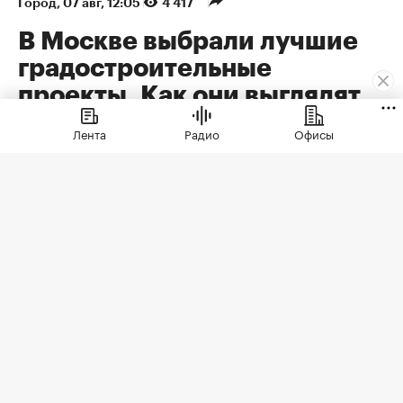
Город
⁠,
07 авг, 12:05
4 417
В Москве выбрали лучшие
градостроительные
проекты. Как они выглядят
В Москве выбрали лучшие градостроительные
Лента
Радио
Офисы
проекты
Самым значимым архитектурным
проектом прошлого года в столице
признано здание Национального
космического центра. Также были
определены победители еще в 12
номинациях