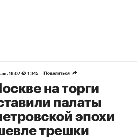
Поделиться
авг, 18:07
1 345
оскве на торги
ставили палаты
петровской эпохи
шевле трешки