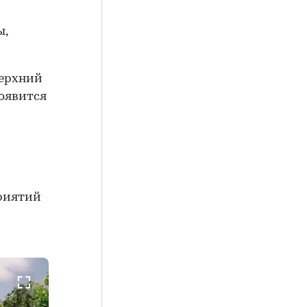
ы,
Верхний
появится
приятий