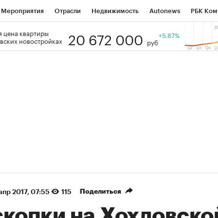
Мероприятия
Отрасли
Недвижимость
Autonews
РБК Ком
20 672 000
 цена квартиры
 РБК
РБК Образование
РБК Курсы
РБК Life
+5.87%
Тренды
Виз
вских новостройках
руб
ь
Крипто
РБК Бизнес-среда
Дискуссионный клуб
Исследо
зета
Спецпроекты СПб
Конференции СПб
Спецпроекты
кономика
Бизнес
Технологии и медиа
Финансы
Рынок на
(+35,84%)
(+30,61%)
ТЭК ₽1 400
«Русагро» ₽120
Купить
оз SberCIB к 27.07.27
прогноз ПСБ к 26.07.27
Поделиться
апр 2017, 07:55
115
скопки на Хохловско