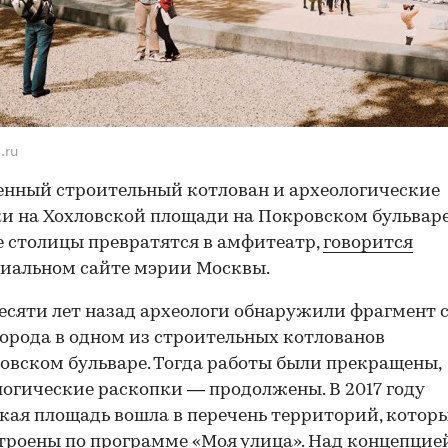
.ru
нный строительный котлован и археологические
и на Хохловской площади на Покровском бульвар
е столицы превратятся в амфитеатр,
говорится
иальном сайте мэрии Москвы.
есяти лет назад археологи обнаружили фрагмент 
города в одном из строительных котлованов
овском бульваре. Тогда работы были прекращены,
логические раскопки — продолжены. В 2017 году
кая площадь вошла в перечень территорий, котор
троены по программе «Моя улица». Над концепцией