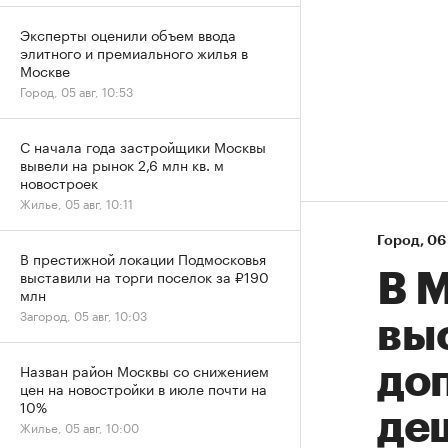
Эксперты оценили объем ввода
элитного и премиального жилья в
Москве
Город, 05 авг, 10:53
С начала года застройщики Москвы
вывели на рынок 2,6 млн кв. м
новостроек
Жилье, 05 авг, 10:11
Город
⁠,
06 
В престижной локации Подмосковья
выставили на торги поселок за ₽190
В М
млн
Загород, 05 авг, 10:03
вы
Назван район Москвы со снижением
до
цен на новостройки в июле почти на
10%
де
Жилье, 05 авг, 10:00