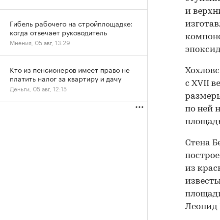
и верхн
Гибель рабочего на стройплощадке:
изготав
когда отвечает руководитель
компоне
Мнения, 05 авг, 13:29
эпоксид
Кто из пенсионеров имеет право не
Хохловс
платить налог за квартиру и дачу
с XVII 
Деньги, 05 авг, 12:15
размеры
по ней 
площадь
Стена Б
построе
из крас
известь
площади
Леонид