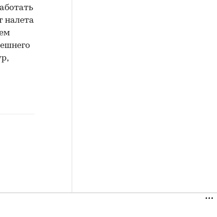
работать
т налета
тем
нешнего
р,