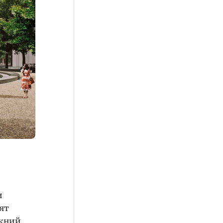
и
ят
ижний