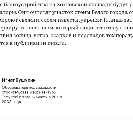
я благоустройства на Хохловской площади будут 
аторы. Они очистят участок стены Белого города о
окроют свежим слоем извести, укрепят. И лишь за
ервируют» составом, который защитит стену от в
твия солнца, ветра, осадков и перепадов температу
тся в публикации mos.ru.
Игнат Бушухин
Обозреватель недвижимости,
строительства и архитектуры.
Тему real estate «качает» в РБК с
2008 года