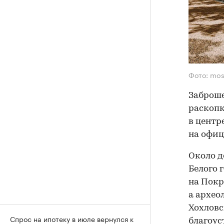
Фото: mos
Заброше
раскопк
в центр
на офиц
Около д
Белого 
на Покр
а архео
Хохловс
Спрос на ипотеку в июле вернулся к
благоус