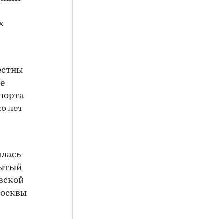
х
естны
ее
спорта
о лет
илась
рытый
овской
Москвы