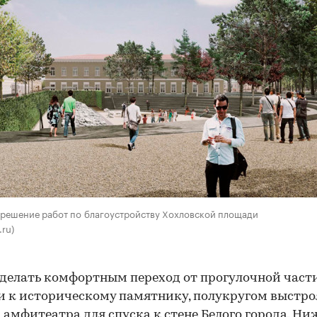
 решение работ по благоустройству Хохловской площади
.ru)
делать комфортным переход от прогулочной част
 к историческому памятнику, полукругом выстро
 амфитеатра для спуска к стене Белого города. Н