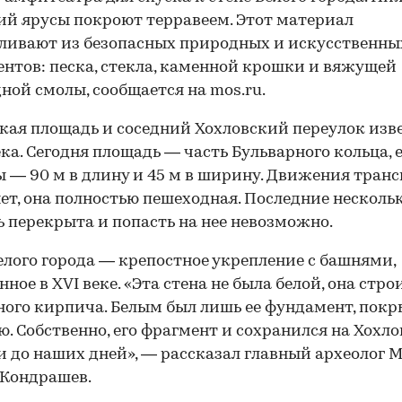
ий ярусы покроют терравеем. Этот материал
ливают из безопасных природных и искусственны
нтов: песка, стекла, каменной крошки и вяжущей
ной смолы, сообщается на mos.ru.
кая площадь и соседний Хохловский переулок изв
века. Сегодня площадь — часть Бульварного кольца, 
 — 90 м в длину и 45 м в ширину. Движения тран
нет, она полностью пешеходная. Последние нескольк
 перекрыта и попасть на нее невозможно.
елого города — крепостное укрепление с башнями,
нное в XVI веке. «Эта стена не была белой, она стро
ного кирпича. Белым был лишь ее фундамент, пок
ю. Собственно, его фрагмент и сохранился на Хохл
 до наших дней», — рассказал главный археолог 
 Кондрашев.