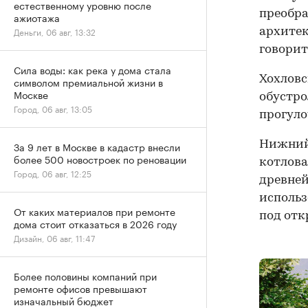
естественному уровню после
преобра
ажиотажа
Деньги, 06 авг, 13:32
архите
говорит
Сила воды: как река у дома стала
Хохловс
символом премиальной жизни в
Москве
обустро
Город, 06 авг, 13:05
прогуло
Нижний 
За 9 лет в Москве в кадастр внесли
более 500 новостроек по реновации
котлова
Город, 06 авг, 12:25
древней
использ
От каких материалов при ремонте
под отк
дома стоит отказаться в 2026 году
Дизайн, 06 авг, 11:47
Более половины компаний при
ремонте офисов превышают
изначальный бюджет