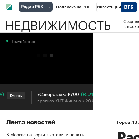
Подписка на РБК
Инвестиции
НЕДВИЖИМОСТЬ
Средняя
РБК Вино
Спорт
Школа управления
в моско
Национальные проекты
Город
Стил
Прямой эфир
Кредитные рейтинги
Франшизы
Га
Проверка контрагентов
Политика
Э
(+5,71%)
«Северсталь» ₽700
НОВА
Купить
Купить
прогноз КИТ Финанс к 20.07.27
прогн
Лента новостей
Город
⁠,
13 
В Москве на торги выставили палаты
Ра