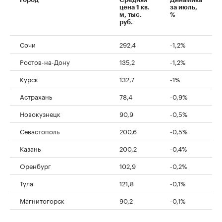
цена 1 кв.
за июль,
м, тыс.
%
руб.
Сочи
292,4
-1,2%
Ростов-на-Дону
135,2
-1,2%
Курск
132,7
-1%
Астрахань
78,4
-0,9%
Новокузнецк
90,9
-0,5%
Севастополь
200,6
-0,5%
Казань
200,2
-0,4%
Оренбург
102,9
-0,2%
Тула
121,8
-0,1%
Магнитогорск
90,2
-0,1%