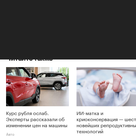
террористических организаций. По его мнению,
для того чтобы предотвратить попытки
проникновения в Россию боевиков, необходимы
дополнительные меры.
Читайте также
Курс рубля ослаб.
ИИ-матка и
Эксперты рассказали об
криоконсервация — шес
изменении цен на машины
новейших репродуктивн
технологий
Авто