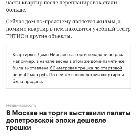
После революции
1917 года небоскреб был
национализирован и стал известен как «4-й дом
Моссовета» — здесь поселили высших
партийных и советских работников. В 50-е годы
ХХ века дом капитально отремонтировали,
параллельно перепланировав ванные и туалеты.
Тогда же в квартирах появились кухни, а в
некоторых благодаря изначально высоким
потолкам — антресоли. Кроме того, площади
части квартир после перепланировок стали
больше.
Сейчас дом по-прежнему является жилым, а
помимо квартир в нем находятся учебный театр
ГИТИС и другие объекты.
Квартиры в Доме Нирнзее на торги попадали не раз.
Например, в начале весны в этом же доме-памятнике