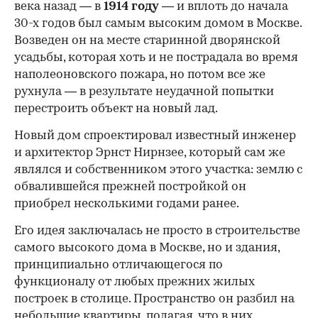
1925 г. СССР, Москва. Тверской бульвар (в центре) и жилой дом в
Большом Гнездниковском переулке со смотровой площадкой на
крыше (слева на дальнем плане).
(Фото: ТАСС)
Девятиэтажный дом в Большом
Гнездниковском переулке был построен более
века назад — в
1914 году
— и вплоть до начала
30-х годов был самым высоким домом в Москве.
Возведен он на месте старинной дворянской
усадьбы, которая хоть и не пострадала во время
наполеоновского пожара, но потом все же
рухнула — в результате неудачной попытки
перестроить объект на новый лад.
Новый дом спроектировал известный инженер