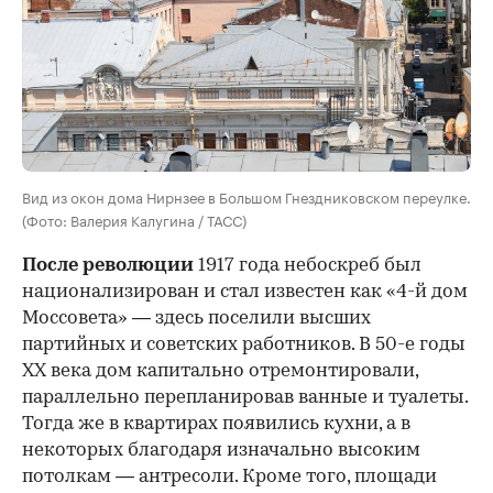
был продан банкиру Дмитрию Рубинштейну. В
подвале дома он открыл театр-кабаре «Летучая
мышь», а квартиры стали использоваться по
назначению.
Вид из окон дома Нирнзее в Большом Гнездниковском переулке.
(Фото: Валерия Калугина / ТАСС)