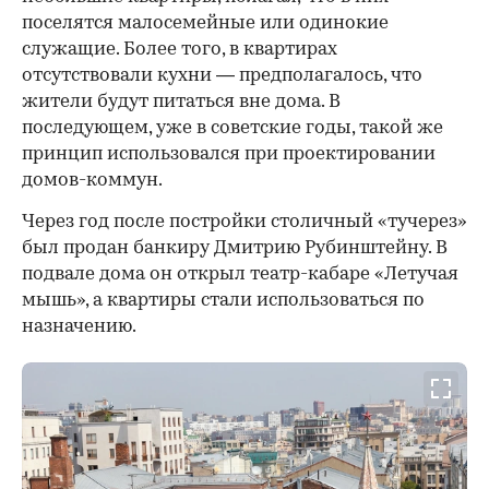
и архитектор Эрнст Нирнзее, который сам же
являлся и собственником этого участка: землю с
обвалившейся прежней постройкой он
приобрел несколькими годами ранее.
Его идея заключалась не просто в строительстве
самого высокого дома в Москве, но и здания,
принципиально отличающегося по
функционалу от любых прежних жилых
построек в столице. Пространство он разбил на
небольшие квартиры, полагая, что в них
поселятся малосемейные или одинокие
служащие. Более того, в квартирах
отсутствовали кухни — предполагалось, что
жители будут питаться вне дома. В
последующем, уже в советские годы, такой же
принцип использовался при проектировании
домов-коммун.
Через год после постройки столичный «тучерез»