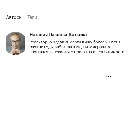
была выставлена
60-метровая трешка по стартовой
цене 42 млн руб.
По ней же впоследствии квартира и
была продана.
Недвижимость
В Москве на торги выставили палаты
допетровской эпохи дешевле
трешки
Авторы
Теги
Наталия Павлова-Каткова
Редактор, о недвижимости пишу более 20 лет. В
разные годы работала в ИД «Коммерсант»,
возглавляла несколько проектов о недвижимости