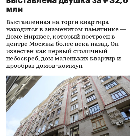
Город
⁠,
07 авг, 17:20
2 925
В первом московском
«тучерезе» на торги
выставлена двушка за ₽32,6
млн
Выставленная на торги квартира
находится в знаменитом памятнике —
Доме Нирнзее, который построен в
центре Москвы более века назад. Он
известен как первый столичный
небоскреб, дом маленьких квартир и