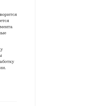
оворится
уется
амента
лые
ду
ы
работку
ии.