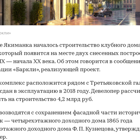
ркли»
е Якиманка началось строительство клубного дома
, который появится на месте двух снесенных постро
IX — начала XX века. Об этом говорится в сообщен
ции «Баркли», реализующей проект.
омплекс расположится рядом с Третьяковской га
 сдан в эксплуатацию в 2018 году. Девелопер рассч
ть на строительство 4,2 млрд руб.
возводятся с сохранением фасадной части истори
к — четырехэтажного доходного дома 1865 года
этажного доходного дома Ф. П. Кузнецова, утвержд
ер.