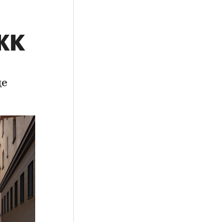
 ЖК
це