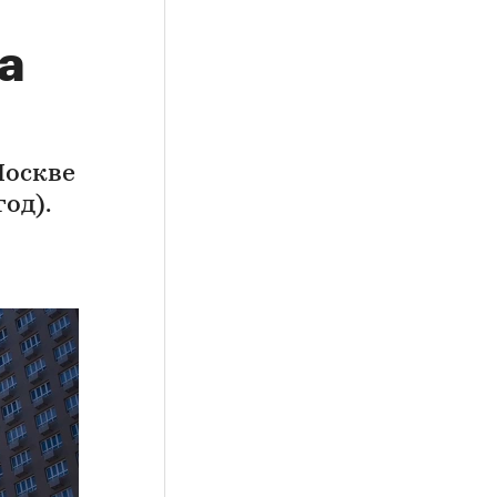
а
Москве
од).