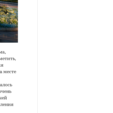
ма,
метить,
ия
а месте
алось
очень
чей
вления