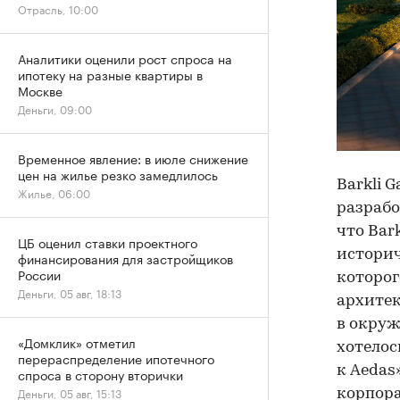
Отрасль, 10:00
Аналитики оценили рост спроса на
ипотеку на разные квартиры в
Москве
Деньги, 09:00
Временное явление: в июле снижение
цен на жилье резко замедлилось
Barkli 
Жилье, 06:00
разрабо
что Bar
ЦБ оценил ставки проектного
историч
финансирования для застройщиков
России
которог
Деньги, 05 авг, 18:13
архитек
в окруж
«Домклик» отметил
хотелос
перераспределение ипотечного
к Aedas
спроса в сторону вторички
Деньги, 05 авг, 15:13
корпора