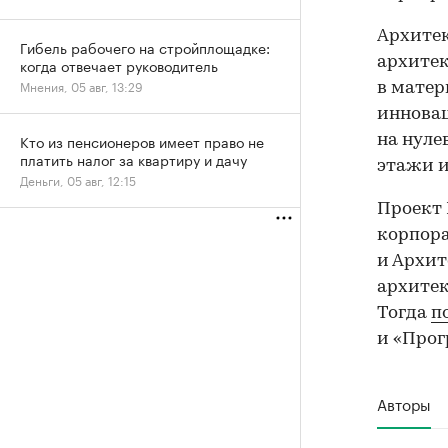
Архитек
Гибель рабочего на стройплощадке:
архитек
когда отвечает руководитель
Мнения, 05 авг, 13:29
в матер
инновац
Кто из пенсионеров имеет право не
на нуле
платить налог за квартиру и дачу
этажи и
Деньги, 05 авг, 12:15
Проект B
корпор
и Архит
архитек
Тогда
п
и «Прог
Авторы