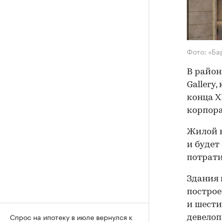
Фото: «Ба
В район
Gallery
конца X
корпора
Жилой к
и будет
потрати
Здания 
построе
и шести
Спрос на ипотеку в июле вернулся к
девелоп