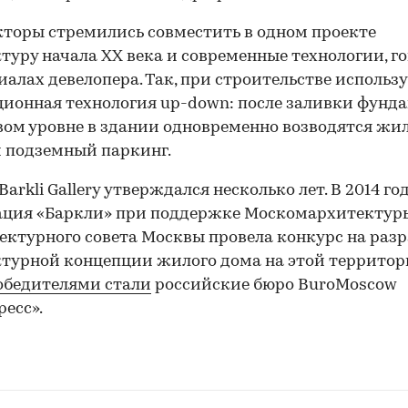
торы стремились совместить в одном проекте
туру начала ХХ века и современные технологии, г
иалах девелопера. Так, при строительстве использ
ионная технология up-down: после заливки фунд
вом уровне в здании одновременно возводятся жи
 подземный паркинг.
arkli Gallery утверждался несколько лет. В 2014 го
ация «Баркли» при поддержке Москомархитектур
ектурного совета Москвы провела конкурс на раз
турной концепции жилого дома на этой территор
обедителями стали
российские бюро BuroMoscow
ресс».