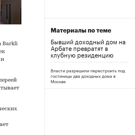
Материалы по теме
Бывший доходный дом на
 Barkli
Арбате превратят в
ек
клубную резиденцию
ии
Власти разрешили перестроить под
гостиницы два доходных дома в
лереей
Москве
итывает
ческих
ает