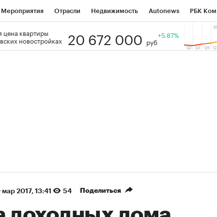
Мероприятия
Отрасли
Недвижимость
Autonews
РБК Ком
20 672 000
 цена квартиры
 РБК
РБК Образование
РБК Курсы
РБК Life
+5.87%
Тренды
Виз
вских новостройках
руб
ь
Крипто
РБК Бизнес-среда
Дискуссионный клуб
Исследо
зета
Спецпроекты СПб
Конференции СПб
Спецпроекты
кономика
Бизнес
Технологии и медиа
Финансы
Рынок на
(+36,35%)
(+31,58%)
ЭК ₽1 400
«Русагро» ₽120
Купить
 SberCIB к 27.07.27
прогноз ПСБ к 26.07.27
Поделиться
 мар 2017, 13:41
54
а доходных дома