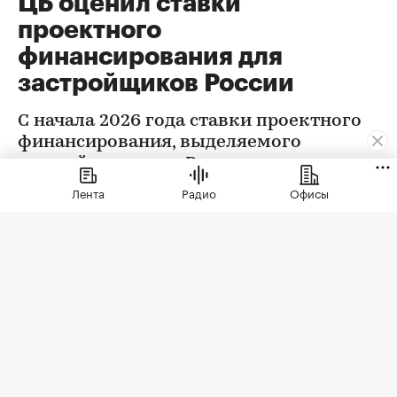
ЦБ оценил ставки
проектного
финансирования для
застройщиков России
С начала 2026 года ставки проектного
финансирования, выделяемого
застройщикам, по России в целом
снизились на 0,32 п.п., следует из
Лента
Радио
Офисы
данных Центробанка