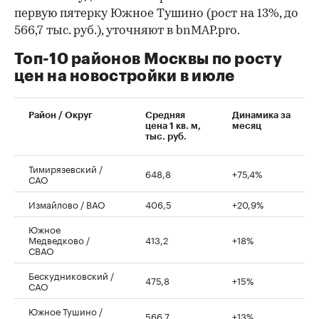
первую пятерку Южное Тушино (рост на 13%, до
566,7 тыс. руб.), уточняют в bnMAP.pro.
Топ-10 районов Москвы по росту
цен на новостройки в июле
00:00
/
00:00
Район / Округ
Средняя
Динамика за
цена 1 кв. м,
месяц
тыс. руб.
Тимирязевский /
648,8
+75,4%
САО
Измайлово / ВАО
406,5
+20,9%
Южное
Медведково /
413,2
+18%
СВАО
Бескудниковский /
475,8
+15%
САО
Южное Тушино /
566,7
+13%