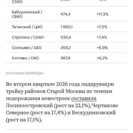
СЗАО
Бабушкинский /
474,4
+11,3%
СВАО
Таганский / ЦАО
1 660,1
+7,5%
Строгино / СЗАО
530,4
+7,4%
Солнцево / ЗАО
459,2
+6,9%
Коптево / САО
367,6
+6,2%
Источник: bnMAP.pro
Во втором квартале 2026 года лидирующую
тройку районов Старой Москвы по темпам
подорожания новостроек
составили
Лосиноостровский (рост на 22,1%), Чертаново
Северное (рост на 17,4%) и Бескудниковский
(рост на 17,1%).