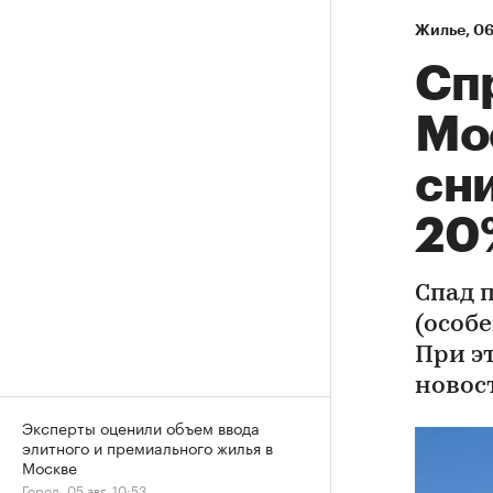
Жилье
⁠,
06
Сп
Мо
сни
20
Спад 
(особе
При э
новос
Эксперты оценили объем ввода
элитного и премиального жилья в
Москве
Город, 05 авг, 10:53