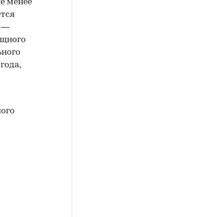
не менее
ется
, —
ищного
ьного
года,
ного