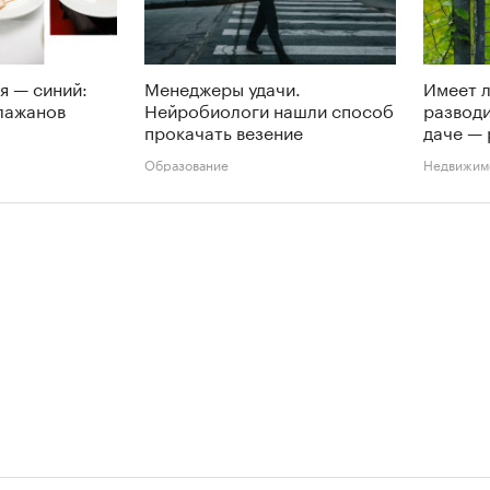
я — синий:
Менеджеры удачи.
Имеет л
лажанов
Нейробиологи нашли способ
разводи
прокачать везение
даче —
Образование
Недвижим