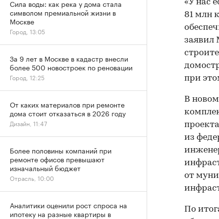
«У нас 
Сила воды: как река у дома стала
символом премиальной жизни в
81 млн 
Москве
обеспеч
Город, 13:05
заявил 
строите
За 9 лет в Москве в кадастр внесли
домостр
более 500 новостроек по реновации
Город, 12:25
при это
В новом
От каких материалов при ремонте
комплек
дома стоит отказаться в 2026 году
Дизайн, 11:47
проекта
из феде
Более половины компаний при
инжене
ремонте офисов превышают
инфраст
изначальный бюджет
от муни
Отрасль, 10:00
инфраст
Аналитики оценили рост спроса на
По итог
ипотеку на разные квартиры в