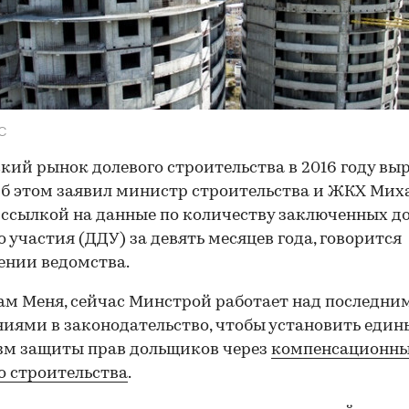
С
кий рынок долевого строительства в 2016 году вы
Об этом заявил министр строительства и ЖКХ Мих
 ссылкой на данные по количеству заключенных д
о участия (ДДУ) за девять месяцев года, говорится
ении ведомства.
ам Меня, сейчас Минстрой работает над последни
иями в законодательство, чтобы установить еди
зм защиты прав дольщиков через
компенсационны
о строительства
.