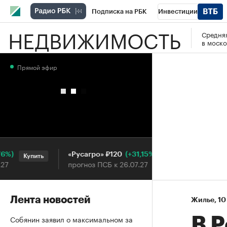
Подписка на РБК
Инвестиции
НЕДВИЖИМОСТЬ
Средняя
РБК Вино
Спорт
Школа управления
в моско
Национальные проекты
Город
Стил
Прямой эфир
Кредитные рейтинги
Франшизы
Га
Проверка контрагентов
Политика
Э
(+31,15%)
«Русагро» ₽120
Ozon ₽5
Купить
Купить
прогноз ПСБ к 26.07.27
прогноз 
Лента новостей
Жилье
⁠,
10
Собянин заявил о максимальном за
В 