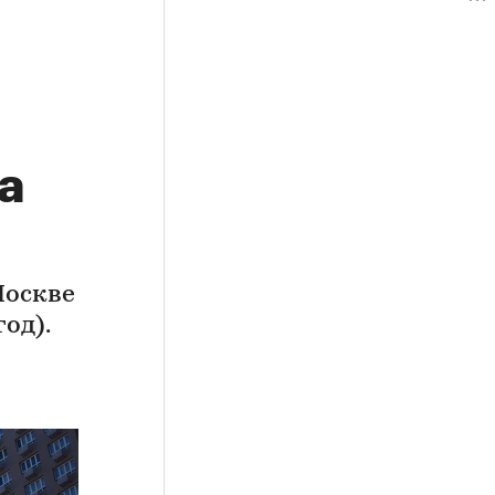
а
Москве
од).