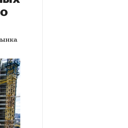
ло
рынка