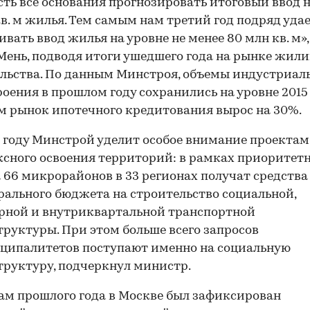
есть все основания прогнозировать итоговый ввод 
кв. м жилья. Тем самым нам третий год подряд уда
ивать ввод жилья на уровне не менее 80 млн кв. м»
Мень, подводя итоги ушедшего года на рынке жил
льства. По данным Минстроя, объемы индустриал
оения в прошлом году сохранились на уровне 2015 
м рынок ипотечного кредитования вырос на 30%.
 году Минстрой уделит особое внимание проектам
сного освоения территорий: в рамках приоритет
 66 микрорайонов в 33 регионах получат средства
рального бюджета на строительство социальной,
рной и внутриквартальной транспортной
руктуры. При этом больше всего запросов
ципалитетов поступают именно на социальную
руктуру, подчеркнул министр.
ам прошлого года в Москве был зафиксирован