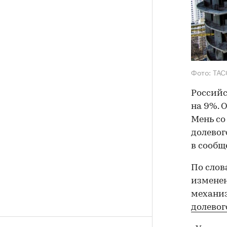
Фото: ТАС
Российс
на 9%. 
Мень со
долевог
в сообщ
По слов
изменен
механи
долевог