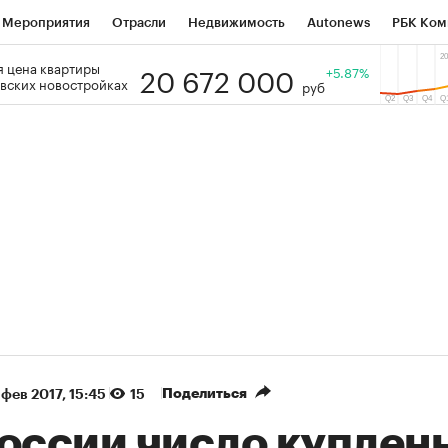
Мероприятия
Отрасли
Недвижимость
Autonews
РБК Ком
20 672 000
 цена квартиры
 РБК
РБК Образование
РБК Курсы
РБК Life
+5.87%
Тренды
Виз
вских новостройках
руб
ь
Крипто
РБК Бизнес-среда
Дискуссионный клуб
Исследо
зета
Спецпроекты СПб
Конференции СПб
Спецпроекты
кономика
Бизнес
Технологии и медиа
Финансы
Рынок на
(+87,77%)
(+31,25%)
 450
АФК «Система» ₽12
Купить
Ку
ПСБ к 29.07.27
прогноз БКС к 15.07.27
Поделиться
 фев 2017, 15:45
15
России число куплен