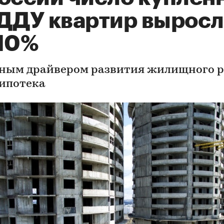
 ДДУ квартир вырос
 10%
ным драйвером развития жилищного 
 ипотека