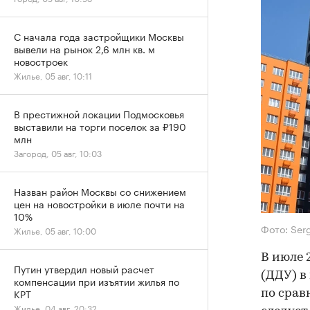
С начала года застройщики Москвы
вывели на рынок 2,6 млн кв. м
новостроек
Жилье, 05 авг, 10:11
В престижной локации Подмосковья
выставили на торги поселок за ₽190
млн
Загород, 05 авг, 10:03
Назван район Москвы со снижением
цен на новостройки в июле почти на
10%
Фото: Ser
Жилье, 05 авг, 10:00
В июле 
Путин утвердил новый расчет
(ДДУ) в
компенсации при изъятии жилья по
КРТ
по срав
Жилье, 04 авг, 20:32