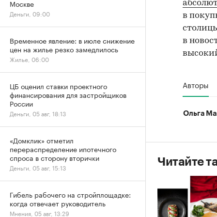
Москве
абсолю
Деньги, 09:00
в покуп
столицы
Временное явление: в июле снижение
в новос
цен на жилье резко замедлилось
высокий
Жилье, 06:00
Авторы
ЦБ оценил ставки проектного
финансирования для застройщиков
России
Деньги, 05 авг, 18:13
Ольга Ма
«Домклик» отметил
перераспределение ипотечного
спроса в сторону вторички
Читайте т
Деньги, 05 авг, 15:13
Гибель рабочего на стройплощадке:
когда отвечает руководитель
Мнения, 05 авг, 13:29