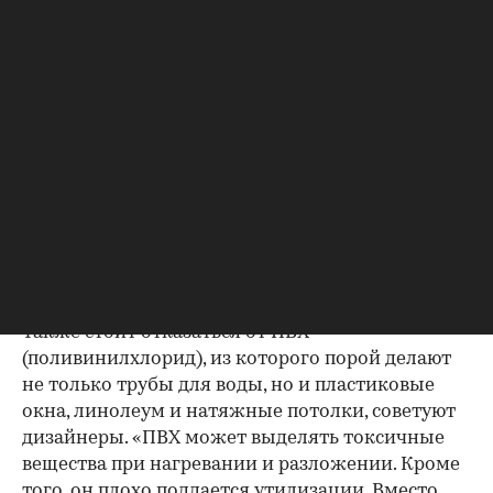
отказаться из-за его опасности для здоровья, —
это формальдегидсодержащие панели (ДСП,
МДФ). «Формальдегид — это токсичное
вещество, которое может выделяться из
древесных плит и вызывать аллергические
реакции. Выбирайте панели,
сертифицированные по стандартам низкого
содержания формальдегида, используйте
массив дерева или цементно-стружечные
плиты. Выбор зависит от бюджета, назначения
комнаты и типа конструкции», — рассказала
Мария Паршина.
Также стоит отказаться от ПВХ
(поливинилхлорид), из которого порой делают
не только трубы для воды, но и пластиковые
окна, линолеум и натяжные потолки, советуют
дизайнеры. «ПВХ может выделять токсичные
вещества при нагревании и разложении. Кроме
того, он плохо поддается утилизации. Вместо